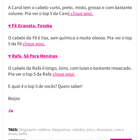
A Carol tem o cabelo curto, preto, misto, grosso e com bastante
volume. Pra ver o top 5 da Caro
l clique aqui.
♥ Fê Granata, Fezoka
O cabelo da Fê é liso, sem química e muito oleoso. Pra ver o top
5 da Fê
clique aqui.
♥ Rafa, Só Para Meninas
O cabelo da Rafa é longo, loiro, com luzes e bastante ressecado.
Pra ver o top 5 da Rafa
clique aqui.
E qual é o top 5 de vocês? Quero saber!
Beijos
Ju
TAGS:
blogagem coletiva
,
blogueiras
,
cabelos
,
joico
,
shampoo
,
usei e
amei
,
wella