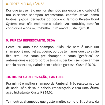
8. PROTEIN PLUS, L´ANZA
Dos que já usei, é o melhor shampoo pra encorpar o cabelo! É
um excelente shampoo reconstrutor, contém ativos como
biotina, jojoba, derivados do coco e o famoso Keratin Bond
System, mas não endurece o cabelo. Ao contrário, também
condiciona e doa muito brilho. Puro amor! Custa R$62,00.
9. PUREZA REFRESCANTE, SEDA
Gente, eu amo esse shampoo! Aliás, ele nem é mais um
shampoo, é meu fiel escudeiro, porque tem anos que uso e não
fico sem. Uso como pré shampoo e como “genérico” de
antirresíduos e adoro porque limpa super bem sem deixar meu
cabelo ressecado, e ainda tem o cheiro gostoso. Custa R$6,00.
10. HIDRO-CAUTERIZAÇÃO, PANTENE
Pra mim é o melhor shampoo da Pantene! Não resseca nadica
de nada, não deixa o cabelo embaraçado e tem uma ótima
ação hidratante. Custa R$ 14,00.
Tem outros shampoos que gosto muito, como o Structure, da