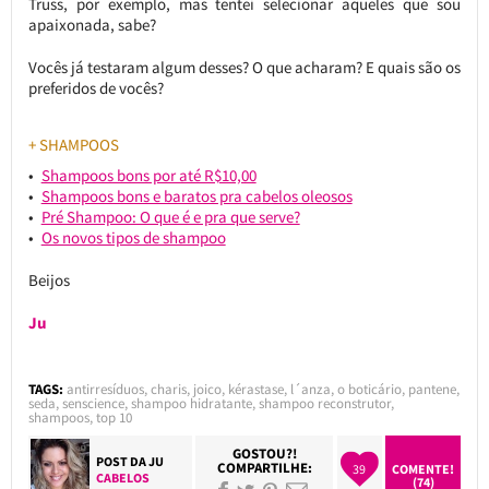
Truss, por exemplo, mas tentei selecionar aqueles que sou
apaixonada, sabe?
Vocês já testaram algum desses? O que acharam? E quais são os
preferidos de vocês?
+ SHAMPOOS
Shampoos bons por até R$10,00
Shampoos bons e baratos pra cabelos oleosos
Pré Shampoo: O que é e pra que serve?
Os novos tipos de shampoo
Beijos
Ju
TAGS:
antirresíduos
,
charis
,
joico
,
kérastase
,
l´anza
,
o boticário
,
pantene
,
seda
,
senscience
,
shampoo hidratante
,
shampoo reconstrutor
,
shampoos
,
top 10
GOSTOU?!
POST DA
JU
COMPARTILHE:
39
COMENTE!
CABELOS
(74)