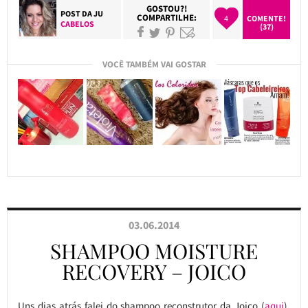
GOSTOU?!
POST DA
JU
COMPARTILHE:
4
COMENTE!
CABELOS
(37)
VOCÊ TAMBÉM VAI GOSTAR
03.06.2014
SHAMPOO MOISTURE
RECOVERY – JOICO
Uns dias atrás falei do shampoo reconstrutor da Joico (
aqui
),