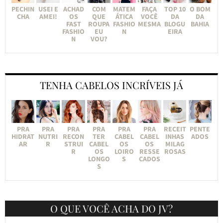
PECHIN
USEI E
ACHAD
COM
MATEM
FAÇA
TOP 10
O BOM
CHA
AMEI!
OS
QUE
ÁTICA
VOCÊ
DA
DA
FAST
ROUPA
FASHIO
MESMA
BLOGU
BAHIA
FASHIO
EU
N
EIRA
N
VOU?
TENHA CABELOS INCRÍVEIS JÁ
PRA
PRA
PRA
PRA
PRA
PRA
RECEIT
PENTE
HIDRAT
NUTRI
RECON
TER
CABEL
CABEL
INHAS
ADOS
AR
R
STRUI
CABEL
OS
OS
MILAG
R
OS
LOIRO
RESSE
ROSAS
LONGO
S
CADOS
S
O QUE VOCÊ ACHA DO JV?