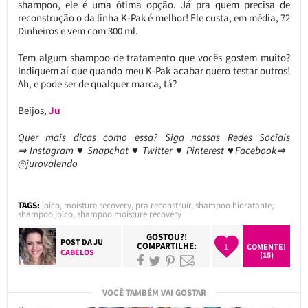
shampoo, ele é uma ótima opção. Já pra quem precisa de
reconstrução o da linha K-Pak é melhor! Ele custa, em média, 72
Dinheiros e vem com 300 ml.
Tem algum shampoo de tratamento que vocês gostem muito?
Indiquem aí que quando meu K-Pak acabar quero testar outros!
Ah, e pode ser de qualquer marca, tá?
Beijos,
Ju
Quer mais dicas como essa?
Siga nossas Redes Sociais
⇒ Instagram ♥ Snapchat ♥ Twitter ♥ Pinterest ♥Facebook⇒
@jurovalendo
TAGS:
joico
,
moisture recovery
,
pra reconstruir
,
shampoo hidratante
,
shampoo joico
,
shampoo moisture recovery
GOSTOU?!
POST DA
JU
COMPARTILHE:
1
COMENTE!
CABELOS
(15)
VOCÊ TAMBÉM VAI GOSTAR