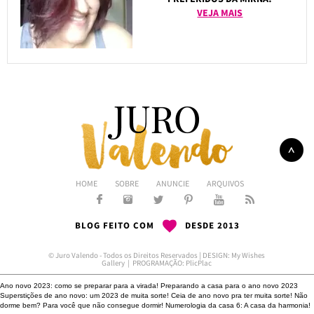
VEJA MAIS
HOME
SOBRE
ANUNCIE
ARQUIVOS
BLOG FEITO COM
DESDE 2013
© Juro Valendo - Todos os Direitos Reservados | DESIGN:
My Wishes
Gallery
| PROGRAMAÇÃO:
PlicPlac
Ano novo 2023: como se preparar para a virada!
Preparando a casa para o ano novo 2023
Superstições de ano novo: um 2023 de muita sorte!
Ceia de ano novo pra ter muita sorte!
Não
dorme bem?
Para você que não consegue dormir!
Numerologia da casa 6: A casa da harmonia!