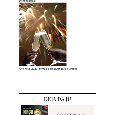
Dicas rápidas!
Ano novo 2023: como se preparar para a virada!
Preparando a c
DICA DA JU
CABELO CAINDO E