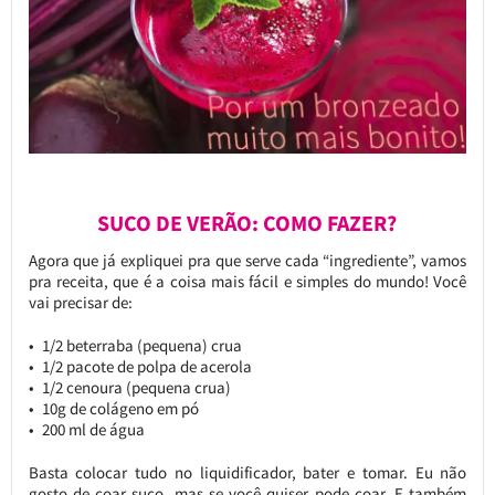
SUCO DE VERÃO: COMO FAZER?
Agora que já expliquei pra que serve cada “ingrediente”, vamos
pra receita, que é a coisa mais fácil e simples do mundo! Você
vai precisar de:
1/2 beterraba (pequena) crua
1/2 pacote de polpa de acerola
1/2 cenoura (pequena crua)
10g de colágeno em pó
200 ml de água
Basta colocar tudo no liquidificador, bater e tomar. Eu não
gosto de coar suco, mas se você quiser pode coar. E também