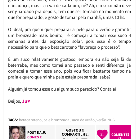
não adoço, mas isso vai de cada um, né? Ah, e o suco não deve
ser guardado pra depois, tem que ser tomado no momento em
que for preparado, e gosto de tomar pela manhã, umas 10 hs.
O ideal, pra quem quer preparar a pele para o verão e garantir
um bronzeado mais bonito, é começar a tomar esse suco 4
semanas antes da exposição solar, pois esse é o tempo
necessário para que o betacaroteno “favoreça o processo”.
É um suco relativamente gostoso, embora eu não seja fã de
beterraba, mas como tomei ano passado e senti diferença, já
comecei a tomar esse ano, pois vou ficar bastante tempo na
praia e quero que minha pele esteja preparada, sabe?
Alguém já tomou esse ou algum suco parecido? Conta aí!
Beijos,
Ju♥
TAGS:
betacaroteno
,
pele bronzeada
,
suco de verão
,
verão 2016
GOSTOU?!
POST DA
JU
COMPARTILHE:
31
COMENTE!
COMES E
(7)