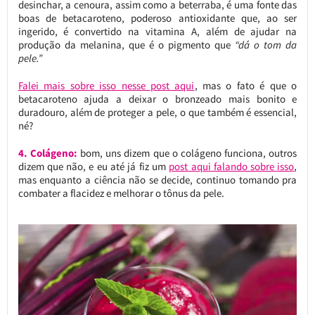
desinchar, a cenoura, assim como a beterraba, é uma fonte das
boas de betacaroteno, poderoso antioxidante que, ao ser
ingerido, é convertido na vitamina A, além de ajudar na
produção da melanina, que é o pigmento que
“dá o tom da
pele.”
Falei mais sobre isso nesse post aqui
, mas o fato é que o
betacaroteno ajuda a deixar o bronzeado mais bonito e
duradouro, além de proteger a pele, o que também é essencial,
né?
4. Colágeno:
bom, uns dizem que o colágeno funciona, outros
dizem que não, e eu até já fiz um
post aqui falando sobre isso
,
mas enquanto a ciência não se decide, continuo tomando pra
combater a flacidez e melhorar o tônus da pele.