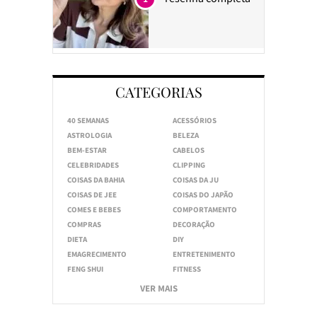
CATEGORIAS
40 SEMANAS
ACESSÓRIOS
ASTROLOGIA
BELEZA
BEM-ESTAR
CABELOS
CELEBRIDADES
CLIPPING
COISAS DA BAHIA
COISAS DA JU
COISAS DE JEE
COISAS DO JAPÃO
COMES E BEBES
COMPORTAMENTO
COMPRAS
DECORAÇÃO
DIETA
DIY
EMAGRECIMENTO
ENTRETENIMENTO
FENG SHUI
FITNESS
VER MAIS