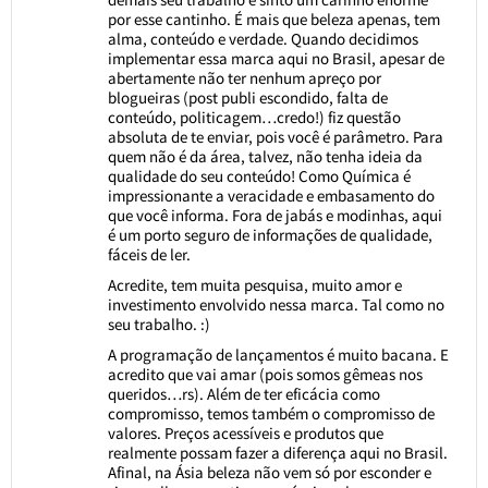
por esse cantinho. É mais que beleza apenas, tem
alma, conteúdo e verdade. Quando decidimos
implementar essa marca aqui no Brasil, apesar de
abertamente não ter nenhum apreço por
blogueiras (post publi escondido, falta de
conteúdo, politicagem…credo!) fiz questão
absoluta de te enviar, pois você é parâmetro. Para
quem não é da área, talvez, não tenha ideia da
qualidade do seu conteúdo! Como Química é
impressionante a veracidade e embasamento do
que você informa. Fora de jabás e modinhas, aqui
é um porto seguro de informações de qualidade,
fáceis de ler.
Acredite, tem muita pesquisa, muito amor e
investimento envolvido nessa marca. Tal como no
seu trabalho. :)
A programação de lançamentos é muito bacana. E
acredito que vai amar (pois somos gêmeas nos
queridos…rs). Além de ter eficácia como
compromisso, temos também o compromisso de
valores. Preços acessíveis e produtos que
realmente possam fazer a diferença aqui no Brasil.
Afinal, na Ásia beleza não vem só por esconder e