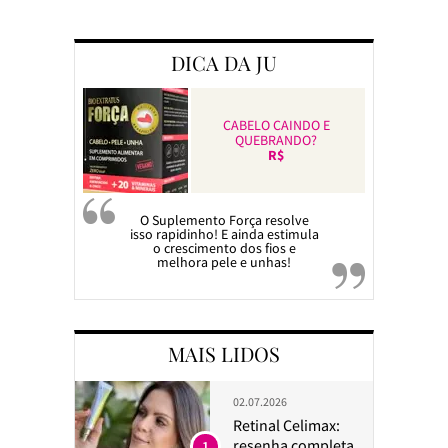
Preparando a c
DICA DA JU
CABELO CAINDO E
QUEBRANDO?
R$
O Suplemento Força resolve
isso rapidinho! E ainda estimula
o crescimento dos fios e
melhora pele e unhas!
MAIS LIDOS
02.07.2026
Retinal Celimax:
resenha completa
1