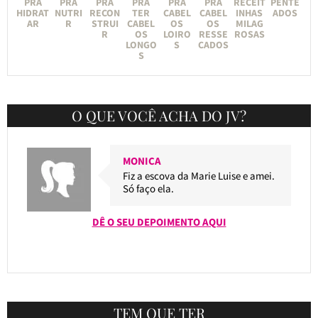
PRA
PRA
PRA
PRA
PRA
PRA
RECEIT
PENTE
HIDRAT
NUTRI
RECON
TER
CABEL
CABEL
INHAS
ADOS
AR
R
STRUI
CABEL
OS
OS
MILAG
R
OS
LOIRO
RESSE
ROSAS
LONGO
S
CADOS
S
O QUE VOCÊ ACHA DO JV?
MONICA
Fiz a escova da Marie Luise e amei.
Só faço ela.
DÊ O SEU DEPOIMENTO AQUI
TEM QUE TER