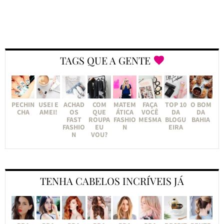
TAGS QUE A GENTE
PECHIN
USEI E
ACHAD
COM
MATEM
FAÇA
TOP 10
O BOM
CHA
AMEI!
OS
QUE
ÁTICA
VOCÊ
DA
DA
FAST
ROUPA
FASHIO
MESMA
BLOGU
BAHIA
FASHIO
EU
N
EIRA
N
VOU?
TENHA CABELOS INCRÍVEIS JÁ