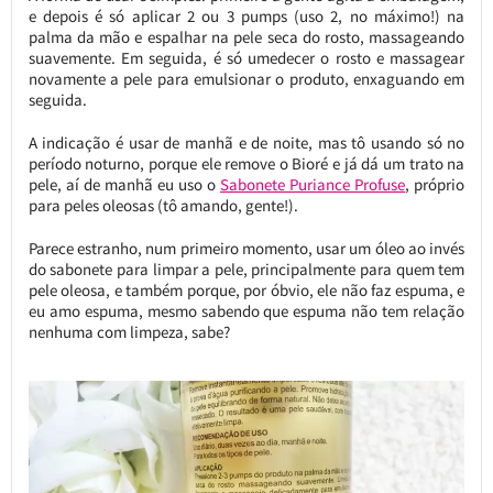
e depois é só aplicar 2 ou 3 pumps (uso 2, no máximo!) na
palma da mão e espalhar na pele seca do rosto, massageando
suavemente. Em seguida, é só umedecer o rosto e massagear
novamente a pele para emulsionar o produto, enxaguando em
seguida.
A indicação é usar de manhã e de noite, mas tô usando só no
período noturno, porque ele remove o Bioré e já dá um trato na
pele, aí de manhã eu uso o
Sabonete Puriance Profuse
, próprio
para peles oleosas (tô amando, gente!).
Parece estranho, num primeiro momento, usar um óleo ao invés
do sabonete para limpar a pele, principalmente para quem tem
pele oleosa, e também porque, por óbvio, ele não faz espuma, e
eu amo espuma, mesmo sabendo que espuma não tem relação
nenhuma com limpeza, sabe?