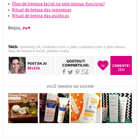
Óleo de limpeza facial na pele oleosa: funciona?
Ritual de beleza das japonesas
Ritual de beleza das asiáticas
Beijos,
Ju♥
TAGS:
cleansing oil
,
cuidados com a pele
,
cuidados com a pele oleosa
,
óleo de limpeza facial
,
yokata mahy
GOSTOU?!
POST DA
JU
COMPARTILHE:
58
COMENTE!
BELEZA
(11)
VOCÊ TAMBÉM VAI GOSTAR