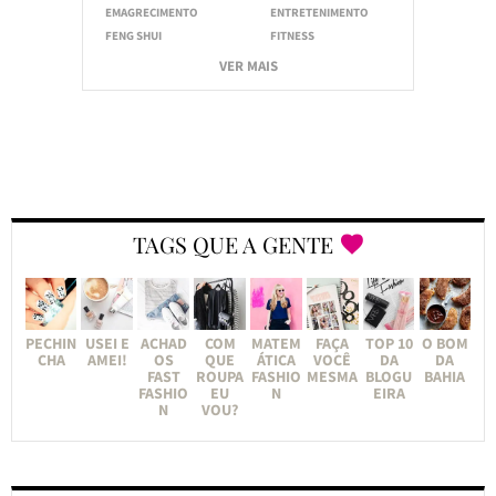
EMAGRECIMENTO
ENTRETENIMENTO
FENG SHUI
FITNESS
VER MAIS
TAGS QUE A GENTE
PECHIN
USEI E
ACHAD
COM
MATEM
FAÇA
TOP 10
O BOM
CHA
AMEI!
OS
QUE
ÁTICA
VOCÊ
DA
DA
FAST
ROUPA
FASHIO
MESMA
BLOGU
BAHIA
FASHIO
EU
N
EIRA
N
VOU?