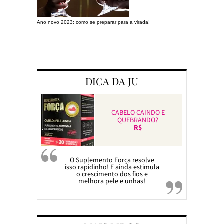
Ano novo 2023: como se preparar para a virada!
Preparando a c
DICA DA JU
CABELO CAINDO E
QUEBRANDO?
R$
O Suplemento Força resolve
isso rapidinho! E ainda estimula
o crescimento dos fios e
melhora pele e unhas!