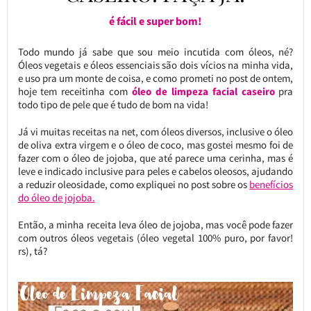
é fácil e super bom!
Todo mundo já sabe que sou meio incutida com óleos, né?
Óleos vegetais e óleos essenciais são dois vícios na minha vida,
e uso pra um monte de coisa, e como prometi no post de ontem,
hoje tem receitinha com
óleo de limpeza facial caseiro
pra
todo tipo de pele que é tudo de bom na vida!
Já vi muitas receitas na net, com óleos diversos, inclusive o óleo
de oliva extra virgem e o óleo de coco, mas gostei mesmo foi de
fazer com o óleo de jojoba, que até parece uma cerinha, mas é
leve e indicado inclusive para peles e cabelos oleosos, ajudando
a reduzir oleosidade, como expliquei no post sobre os
benefícios
do óleo de jojoba.
Então, a minha receita leva óleo de jojoba, mas você pode fazer
com outros óleos vegetais (óleo vegetal 100% puro, por favor!
rs), tá?