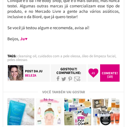
Clinique e o da The Body Shop, que é o mais barato, mas nunca
testei. Algumas outras marcas já comercializam esse tipo de
produto, e no Mercado Livre a gente acha vários asiáticos,
inclusive o da Bioré, que já quero testar!
Se você já testou algum e recomenda, avisa aí!
Beijos,
Ju♥
TAGS:
cleansing oil
,
cuidados com a pele oleosa
,
óleo de limpeza facial
,
peles oleosas
GOSTOU?!
POST DA
JU
COMPARTILHE:
49
COMENTE!
BELEZA
(10)
VOCÊ TAMBÉM VAI GOSTAR