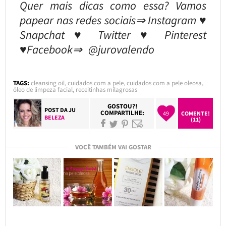
Quer mais dicas como essa? Vamos
papear nas redes sociais⇒ Instagram ♥
Snapchat ♥ Twitter ♥ Pinterest
♥Facebook⇒ @jurovalendo
TAGS:
cleansing oil
,
cuidados com a pele
,
cuidados com a pele oleosa
,
óleo de limpeza facial
,
receitinhas milagrosas
GOSTOU?!
POST DA
JU
COMPARTILHE:
49
COMENTE!
BELEZA
(11)
VOCÊ TAMBÉM VAI GOSTAR