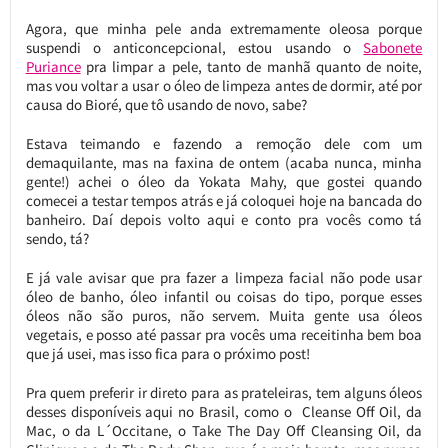
Agora, que minha pele anda extremamente oleosa porque
suspendi o anticoncepcional, estou usando o
Sabonete
Puriance
pra limpar a pele, tanto de manhã quanto de noite,
mas vou voltar a usar o óleo de limpeza antes de dormir, até por
causa do Bioré, que tô usando de novo, sabe?
Estava teimando e fazendo a remoção dele com um
demaquilante, mas na faxina de ontem (acaba nunca, minha
gente!) achei o óleo da Yokata Mahy, que gostei quando
comecei a testar tempos atrás e já coloquei hoje na bancada do
banheiro. Daí depois volto aqui e conto pra vocês como tá
sendo, tá?
E já vale avisar que pra fazer a limpeza facial não pode usar
óleo de banho, óleo infantil ou coisas do tipo, porque esses
óleos não são puros, não servem. Muita gente usa óleos
vegetais, e posso até passar pra vocês uma receitinha bem boa
que já usei, mas isso fica para o próximo post!
Pra quem preferir ir direto para as prateleiras, tem alguns óleos
desses disponíveis aqui no Brasil, como o Cleanse Off Oil, da
Mac, o da L´Occitane, o Take The Day Off Cleansing Oil, da