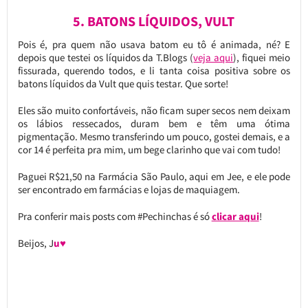
5. BATONS LÍQUIDOS, VULT
Pois é, pra quem não usava batom eu tô é animada, né? E
depois que testei os líquidos da T.Blogs (
veja aqui
), fiquei meio
fissurada, querendo todos, e li tanta coisa positiva sobre os
batons líquidos da Vult que quis testar. Que sorte!
Eles são muito confortáveis, não ficam super secos nem deixam
os lábios ressecados, duram bem e têm uma ótima
pigmentação. Mesmo transferindo um pouco, gostei demais, e a
cor 14 é perfeita pra mim, um bege clarinho que vai com tudo!
Paguei R$21,50 na Farmácia São Paulo, aqui em Jee, e ele pode
ser encontrado em farmácias e lojas de maquiagem.
Pra conferir mais posts com #Pechinchas é só
clicar aqui
!
Beijos, J
u♥