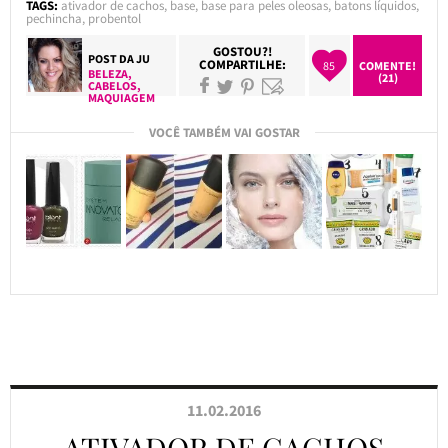
TAGS:
ativador de cachos
,
base
,
base para peles oleosas
,
batons líquidos
,
pechincha
,
probentol
GOSTOU?!
POST DA
JU
COMPARTILHE:
85
COMENTE!
BELEZA
,
(21)
CABELOS
,
MAQUIAGEM
VOCÊ TAMBÉM VAI GOSTAR
11.02.2016