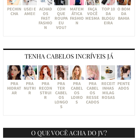
PECHIN
USEI E
ACHAD
COM
MATEM
FAÇA
TOP 10
O BOM
CHA
AMEI!
OS
QUE
ÁTICA
VOCÊ
DA
DA
FAST
ROUPA
FASHIO
MESMA
BLOGU
BAHIA
FASHIO
EU
N
EIRA
N
VOU?
TENHA CABELOS INCRÍVEIS JÁ
PRA
PRA
PRA
PRA
PRA
PRA
RECEIT
PENTE
HIDRAT
NUTRI
RECON
TER
CABEL
CABEL
INHAS
ADOS
AR
R
STRUI
CABEL
OS
OS
MILAG
R
OS
LOIRO
RESSE
ROSAS
LONGO
S
CADOS
S
O QUE VOCÊ ACHA DO JV?