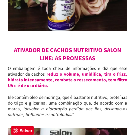
ATIVADOR DE CACHOS NUTRITIVO SALON
LINE: AS PROMESSAS
O embalagem é toda cheia de informações e diz que esse
ativador de cachos
reduz o volume, umidifica, tira o frizz,
hidrata intensamente, combate o ressecamento, tem filtro
UV e é de uso diário.
Ele contém óleo de moringa, que é bastante nutritivo, proteínas
do trigo e glicerina, uma combinação que, de acordo com a
marca,
“devolve a hidratação perdida aos fios, deixando-os
nutridos, brilhantes e controlados.”
Salvar