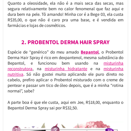
Quanto a oleosidade, ela não é a mais seca das secas, mas
segura relativamente bem no calor fenomenal que faz aqui e
dura bem na pele. Tô amando! Minha cor é a Bege 03, ela custa
R$35,00, o que não é caro pra uma base, e é vendida em
farmácias e lojas de cosméticos.
2. PROBENTOL DERMA HAIR SPRAY
Espécie de “genérico” do meu amado
Bepantol
, o Probentol
Derma Hair Spray é rico em dexpantenol, mesma substância do
Bepantol, e funcionou bem usando na
misturinha
reconstrutora
, na
misturinha hidratante
e na
misturinha
nutritiva
. Só não gostei muito aplicando ele puro direto no
cabelo, prefiro aplicar o Probentol misturado com o creme de
pentear e passar um tico de óleo depois, que é a minha “rotina
normal”, sabe?
A parte boa é que ele custa, aqui em Jee, R$18,00, enquanto o
Bepantol Derma Spray sai por R$32,50.