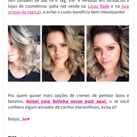
tem também de 300 ml e 1kg. Ele é vendido em farmácias e
lojas de cosméticos (pela net vende na
Lojas Rede
e na
loja
virtual da marca
), e achei o custo-benefício bem interessante!
Pra quem quiser mais opções de cremes de pentear bons e
baratos,
deixei uma listinha nesse post aqui
,
e se você
conhece algum ativador de cachos maravilhoso, avisa aí!
Beijos,
Ju♥