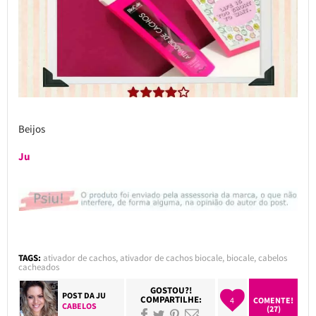
Beijos
Ju
TAGS:
ativador de cachos
,
ativador de cachos biocale
,
biocale
,
cabelos
cacheados
GOSTOU?!
POST DA
JU
COMPARTILHE:
4
COMENTE!
CABELOS
(27)