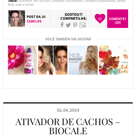
TAGS:
ativador de cachos
,
cabelos cacheados
,
cabelos ondulados
,
salon
line
,
usei e amei
GOSTOU?!
POST DA
JU
COMPARTILHE:
56
COMENTE!
CABELOS
(29)
VOCÊ TAMBÉM VAI GOSTAR
02.04.2014
ATIVADOR DE CACHOS –
BIOCALE