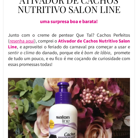
ATIVADOR DE CACHOS
NUTRITIVO SALON LINE
uma surpresa boa e barata!
Junto com o creme de pentear Que Tal? Cachos Perfeitos
(
resenha aqui
), comprei o
Ativador de Cachos Nutritivo Salon
Line
, e aproveitei o feriado do carnaval pra começar a usar e
sentir o clima
do danado, porque ele é
bom de lábia
, promete
de tudo um pouco, e eu fico é me coçando de curiosidade com
essas promessas todas!