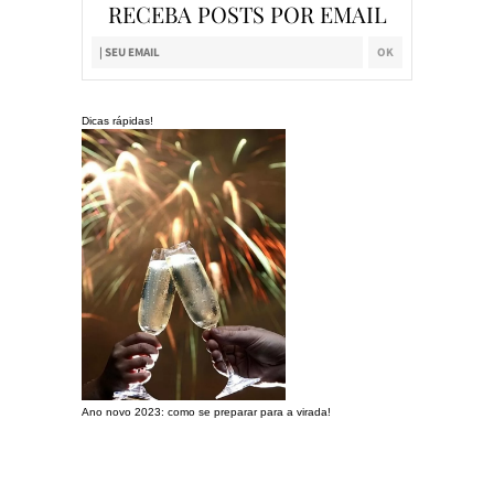
RECEBA POSTS POR EMAIL
Dicas rápidas!
Ano novo 2023: como se preparar para a virada!
Preparando a c