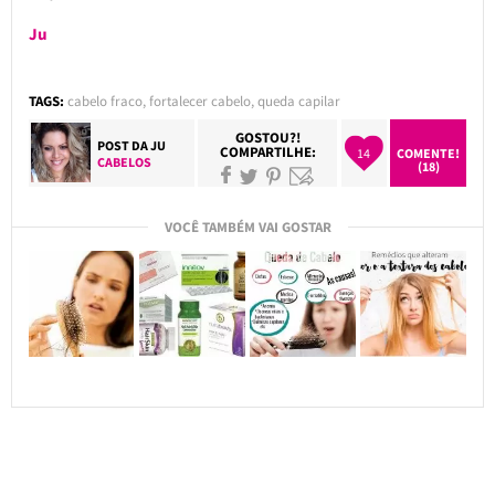
Ju
TAGS:
cabelo fraco
,
fortalecer cabelo
,
queda capilar
GOSTOU?!
POST DA
JU
COMPARTILHE:
14
COMENTE!
CABELOS
(18)
VOCÊ TAMBÉM VAI GOSTAR