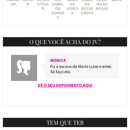
AR
R
STRUI
CABEL
OS
OS
MILAG
R
OS
LOIRO
RESSE
ROSAS
LONGO
S
CADOS
S
O QUE VOCÊ ACHA DO JV?
MONICA
Fiz a escova da Marie Luise e amei.
Só faço ela.
DÊ O SEU DEPOIMENTO AQUI
TEM QUE TER