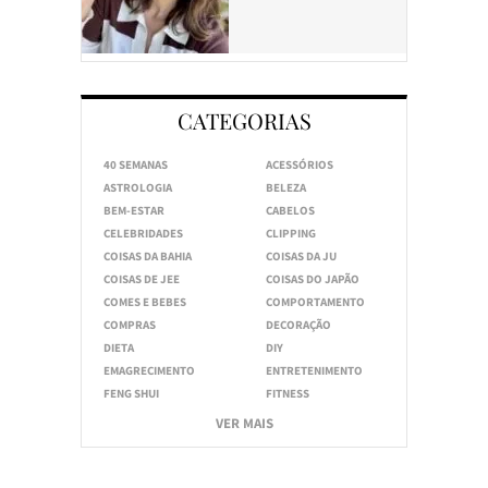
CATEGORIAS
40 SEMANAS
ACESSÓRIOS
ASTROLOGIA
BELEZA
BEM-ESTAR
CABELOS
CELEBRIDADES
CLIPPING
COISAS DA BAHIA
COISAS DA JU
COISAS DE JEE
COISAS DO JAPÃO
COMES E BEBES
COMPORTAMENTO
COMPRAS
DECORAÇÃO
DIETA
DIY
EMAGRECIMENTO
ENTRETENIMENTO
FENG SHUI
FITNESS
VER MAIS