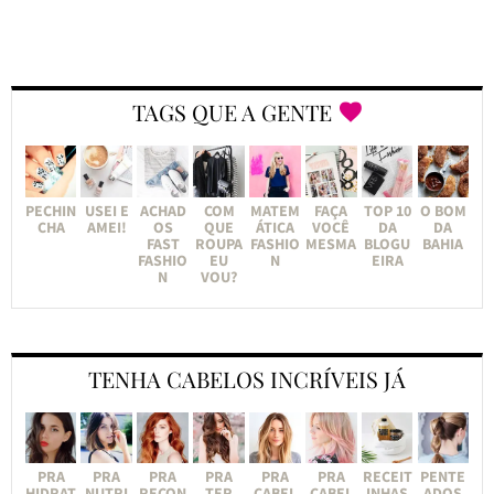
TAGS QUE A GENTE
PECHIN
USEI E
ACHAD
COM
MATEM
FAÇA
TOP 10
O BOM
CHA
AMEI!
OS
QUE
ÁTICA
VOCÊ
DA
DA
FAST
ROUPA
FASHIO
MESMA
BLOGU
BAHIA
FASHIO
EU
N
EIRA
N
VOU?
TENHA CABELOS INCRÍVEIS JÁ
PRA
PRA
PRA
PRA
PRA
PRA
RECEIT
PENTE
HIDRAT
NUTRI
RECON
TER
CABEL
CABEL
INHAS
ADOS