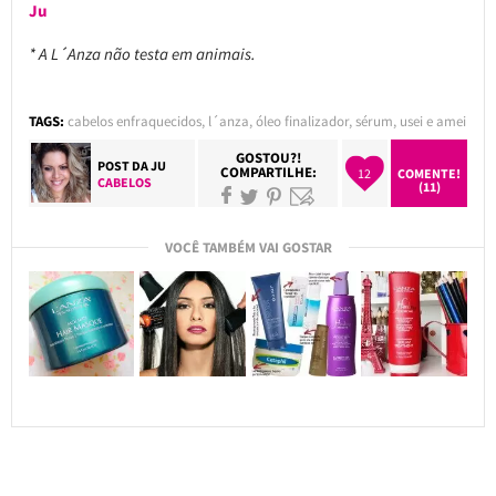
Ju
* A L´Anza não testa em animais.
TAGS:
cabelos enfraquecidos
,
l´anza
,
óleo finalizador
,
sérum
,
usei e amei
GOSTOU?!
POST DA
JU
COMPARTILHE:
12
COMENTE!
CABELOS
(11)
VOCÊ TAMBÉM VAI GOSTAR