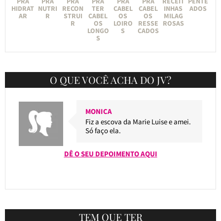
PRA
PRA
PRA
PRA
PRA
PRA
RECEIT
PENTE
HIDRAT
NUTRI
RECON
TER
CABEL
CABEL
INHAS
ADOS
AR
R
STRUI
CABEL
OS
OS
MILAG
R
OS
LOIRO
RESSE
ROSAS
LONGO
S
CADOS
S
O QUE VOCÊ ACHA DO JV?
MONICA
Fiz a escova da Marie Luise e amei.
Só faço ela.
DÊ O SEU DEPOIMENTO AQUI
TEM QUE TER