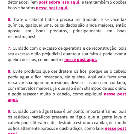
detonados! Tem
post sobre isso aqui
, e tem também 5 opções
boas e baratas
nesse post aqui.
6.
Trate o cabelo! Cabelo precisa ser tradado, e se você faz
química, qualquer uma, os cuidados são ainda maiores, então
aposte em bons produtos, principalmente em boas
reconstruções!
7.
Cuidado com o excesso de queratina e de reconstrução, pois
seu excesso é tão prejudicial quanto a sua falta e pode levar a
quebra dos fios, como mostrei
nesse post aqui.
8.
Evite produtos que desidratem os fios, porque se o cabelo
perde água e fica ressecado, ele quebra. Aqui vale fazer uma
ressalva: shampoo antirresíduos deve ser usado com cuidado,
com intervalos maiores, já que não é um shampoo de uso diário
e pode ressecar muito o cabelo, como expliquei
nesse post
aqui.
9.
Cuidado com a água! Esse é um ponto importantíssimo, pois
os resíduos metálicos presente na água que a gente lava o
cabelo pode, literalmente, destruir a estrutura capilar, deixando
os fios altamente porosos e quebradiços, como falei
nesse post
aqui.