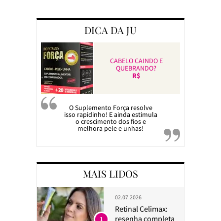
Preparando a c
DICA DA JU
CABELO CAINDO E
QUEBRANDO?
R$
O Suplemento Força resolve
isso rapidinho! E ainda estimula
o crescimento dos fios e
melhora pele e unhas!
MAIS LIDOS
02.07.2026
Retinal Celimax:
resenha completa
1