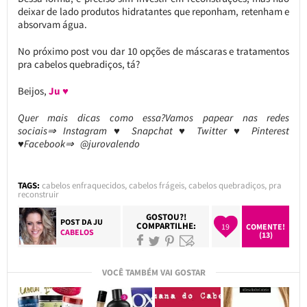
deixar de lado produtos hidratantes que reponham, retenham e
absorvam água.
No próximo post vou dar 10 opções de máscaras e tratamentos
pra cabelos quebradiços, tá?
Beijos,
Ju ♥
Quer mais dicas como essa?Vamos papear nas redes
sociais⇒ Instagram ♥ Snapchat ♥ Twitter ♥ Pinterest
♥Facebook⇒ @jurovalendo
TAGS:
cabelos enfraquecidos
,
cabelos frágeis
,
cabelos quebradiços
,
pra
reconstruir
GOSTOU?!
POST DA
JU
COMPARTILHE:
19
COMENTE!
CABELOS
(13)
VOCÊ TAMBÉM VAI GOSTAR