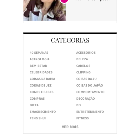
CATEGORIAS
40 SEMANAS
ACESSÓRIOS
ASTROLOGIA
BELEZA
BEM-ESTAR
CABELOS
CELEBRIDADES
CLIPPING
COISAS DA BAHIA
COISAS DA JU
COISAS DE JEE
COISAS DO JAPÃO
COMES E BEBES
COMPORTAMENTO
COMPRAS
DECORAÇÃO
DIETA
DIY
EMAGRECIMENTO
ENTRETENIMENTO
FENG SHUI
FITNESS
VER MAIS