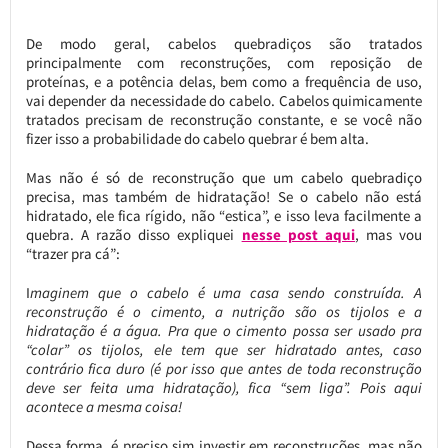
De modo geral, cabelos quebradiços são tratados
principalmente com reconstruções, com reposição de
proteínas, e a potência delas, bem como a frequência de uso,
vai depender da necessidade do cabelo. Cabelos quimicamente
tratados precisam de reconstrução constante, e se você não
fizer isso a probabilidade do cabelo quebrar é bem alta.
Mas não é só de reconstrução que um cabelo quebradiço
precisa, mas também de hidratação! Se o cabelo não está
hidratado, ele fica rígido, não “estica”, e isso leva facilmente a
quebra. A razão disso expliquei
nesse post aqui
, mas vou
“trazer pra cá”:
I
maginem que o cabelo é uma casa sendo construída. A
reconstrução é o cimento, a nutrição são os tijolos e a
hidratação é a água. Pra que o cimento possa ser usado pra
“colar” os tijolos, ele tem que ser hidratado antes, caso
contrário fica duro (é por isso que antes de toda reconstrução
deve ser feita uma hidratação), fica “sem liga”. Pois aqui
acontece a mesma coisa!
Dessa forma, é preciso sim investir em reconstruções, mas não