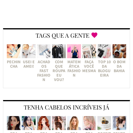
TAGS QUE A GENTE
PECHIN
USEI E
ACHAD
COM
MATEM
FAÇA
TOP 10
O BOM
CHA
AMEI!
OS
QUE
ÁTICA
VOCÊ
DA
DA
FAST
ROUPA
FASHIO
MESMA
BLOGU
BAHIA
FASHIO
EU
N
EIRA
N
VOU?
TENHA CABELOS INCRÍVEIS JÁ