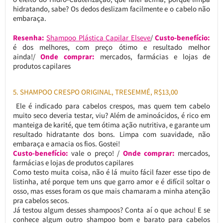
hidratando, sabe? Os dedos deslizam facilmente e o cabelo não
embaraça.
Resenha:
Shampoo Plástica Capilar Elseve
/
Custo-benefício:
é dos melhores, com preço ótimo e resultado melhor
ainda!/
Onde comprar:
mercados, farmácias e lojas de
produtos capilares
5. SHAMPOO CRESPO ORIGINAL, TRESEMMÉ, R$13,00
Ele é indicado para cabelos crespos, mas quem tem cabelo
muito seco deveria testar, viu? Além de aminoácidos, é rico em
manteiga de karité, que tem ótima ação nutritiva, e garante um
resultado hidratante dos bons. Limpa com suavidade, não
embaraça e amacia os fios. Gostei!
Custo-benefício:
vale o preço! /
Onde comprar:
mercados,
farmácias e lojas de produtos capilares
Como testo muita coisa, não é lá muito fácil fazer esse tipo de
listinha, até porque tem uns que garro amor e é difícil soltar o
osso, mas esses foram os que mais chamaram a minha atenção
pra cabelos secos.
Já testou algum desses shampoos? Conta aí o que achou! E se
conhece algum outro shampoo bom e barato para cabelos