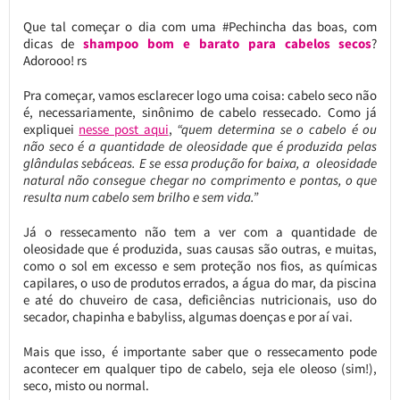
Que tal começar o dia com uma #Pechincha das boas, com
dicas de
shampoo bom e barato para cabelos secos
?
Adorooo! rs
Pra começar, vamos esclarecer logo uma coisa: cabelo seco não
é, necessariamente, sinônimo de cabelo ressecado. Como já
expliquei
nesse post aqui
,
“quem determina se o cabelo é ou
não seco é a quantidade de oleosidade que é produzida pelas
glândulas sebáceas. E se essa produção for baixa, a oleosidade
natural não consegue chegar no comprimento e pontas, o que
resulta num cabelo sem brilho e sem vida.”
Já o ressecamento não tem a ver com a quantidade de
oleosidade que é produzida, suas causas são outras, e muitas,
como o sol em excesso e sem proteção nos fios, as químicas
capilares, o uso de produtos errados, a água do mar, da piscina
e até do chuveiro de casa, deficiências nutricionais, uso do
secador, chapinha e babyliss, algumas doenças e por aí vai.
Mais que isso, é importante saber que o ressecamento pode
acontecer em qualquer tipo de cabelo, seja ele oleoso (sim!),
seco, misto ou normal.