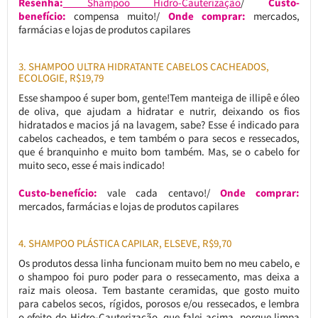
Resenha:
Shampoo Hidro-Cauterização
/
Custo-
benefício:
compensa muito!/
Onde comprar:
mercados,
farmácias e lojas de produtos capilares
3. SHAMPOO ULTRA HIDRATANTE CABELOS CACHEADOS,
ECOLOGIE, R$19,79
Esse shampoo é super bom, gente!Tem manteiga de illipê e óleo
de oliva, que ajudam a hidratar e nutrir, deixando os fios
hidratados e macios já na lavagem, sabe? Esse é indicado para
cabelos cacheados, e tem também o para secos e ressecados,
que é branquinho e muito bom também. Mas, se o cabelo for
muito seco, esse é mais indicado!
Custo-benefício:
vale cada centavo!/
Onde comprar:
mercados, farmácias e lojas de produtos capilares
4. SHAMPOO PLÁSTICA CAPILAR, ELSEVE, R$9,70
Os produtos dessa linha funcionam muito bem no meu cabelo, e
o shampoo foi puro poder para o ressecamento, mas deixa a
raiz mais oleosa. Tem bastante ceramidas, que gosto muito
para cabelos secos, rígidos, porosos e/ou ressecados, e lembra
o efeito do Hidro-Cauterização, que falei acima, porque limpa