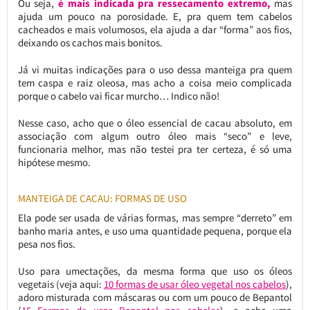
Ou seja,
é mais indicada pra ressecamento extremo,
mas
ajuda um pouco na porosidade. E, pra quem tem cabelos
cacheados e mais volumosos, ela ajuda a dar “forma” aos fios,
deixando os cachos mais bonitos.
Já vi muitas indicações para o uso dessa manteiga pra quem
tem caspa e raiz oleosa, mas acho a coisa meio complicada
porque o cabelo vai ficar murcho… Indico não!
Nesse caso, acho que o óleo essencial de cacau absoluto, em
associação com algum outro óleo mais “seco” e leve,
funcionaria melhor, mas não testei pra ter certeza, é só uma
hipótese mesmo.
MANTEIGA DE CACAU: FORMAS DE USO
Ela pode ser usada de várias formas, mas sempre “derreto” em
banho maria antes, e uso uma quantidade pequena, porque ela
pesa nos fios.
Uso para umectações, da mesma forma que uso os óleos
vegetais (veja aqui:
10 formas de usar óleo vegetal nos cabelos
),
adoro misturada com máscaras ou com um pouco de Bepantol