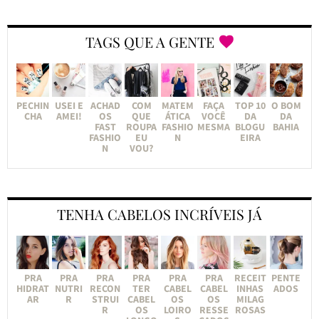
TAGS QUE A GENTE
PECHIN
USEI E
ACHAD
COM
MATEM
FAÇA
TOP 10
O BOM
CHA
AMEI!
OS
QUE
ÁTICA
VOCÊ
DA
DA
FAST
ROUPA
FASHIO
MESMA
BLOGU
BAHIA
FASHIO
EU
N
EIRA
N
VOU?
TENHA CABELOS INCRÍVEIS JÁ
PRA
PRA
PRA
PRA
PRA
PRA
RECEIT
PENTE
HIDRAT
NUTRI
RECON
TER
CABEL
CABEL
INHAS
ADOS
AR
R
STRUI
CABEL
OS
OS
MILAG
R
OS
LOIRO
RESSE
ROSAS