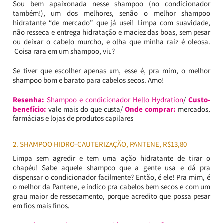
Sou bem apaixonada nesse shampoo (no condicionador
também!), um dos melhores, senão o melhor shampoo
hidratante “de mercado” que já usei! Limpa com suavidade,
não resseca e entrega hidratação e maciez das boas, sem pesar
ou deixar o cabelo murcho, e olha que minha raiz é oleosa.
Coisa rara em um shampoo, viu?
Se tiver que escolher apenas um, esse é, pra mim, o melhor
shampoo bom e barato para cabelos secos. Amo!
Resenha:
Shampoo e condicionador Hello Hydration
/
Custo-
benefício:
vale mais do que custa/
Onde comprar:
mercados,
farmácias e lojas de produtos capilares
2. SHAMPOO HIDRO-CAUTERIZAÇÃO, PANTENE, R$13,80
Limpa sem agredir e tem uma ação hidratante de tirar o
chapéu! Sabe aquele shampoo que a gente usa e dá pra
dispensar o condicionador facilmente? Então, é ele! Pra mim, é
o melhor da Pantene, e indico pra cabelos bem secos e com um
grau maior de ressecamento, porque acredito que possa pesar
em fios mais finos.