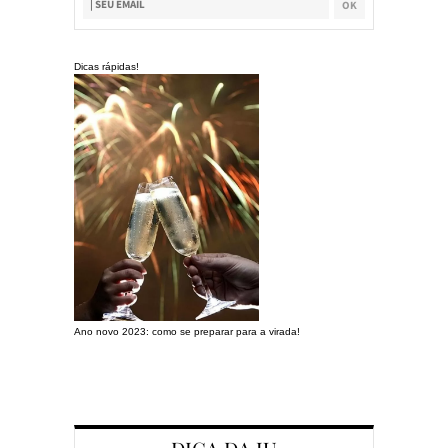
Dicas rápidas!
Ano novo 2023: como se preparar para a virada!
Preparando a c