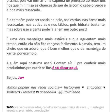
piscina, pois vai formar uma capinha de proteção ao redor dos
fios que minimiza as chances de sair de lá com o cabelo verde e
ainda mais ressecado.
Ela também pode ser usada na pele, nas estrias, nas áreas mais
ressecadas, nas cutículas e nos lábios, pois hidrata bastante,
mas sobre isso a gente pode falar em um outro post!
É uma das manteigas mais estáveis e que aguentam mais
tempo, então ela não fica rançosa facilmente. No mais, tem um
cheiro que eu adoro, que é bem melhor que o da manteiga de
karité, por exemplo.
Alguém aqui costuma usar? Contem aí! E pra conferir mais
produtinhos pra nutrir os fios
é só clicar aqui.
Beijos,
Ju♥
Vamos papear nas redes sociais⇒ Instagram ♥ Snapchat ♥
Twitter ♥ Pinterest ♥Facebook⇒ @jurovalendo
TAGS:
cabelos ressecados
,
cabelos secos
,
manteiga de cacau
,
manteigas
vegetais
,
pra nutrir
,
umectação