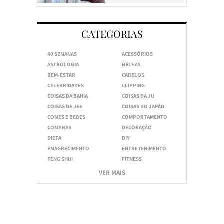
CATEGORIAS
40 SEMANAS
ACESSÓRIOS
ASTROLOGIA
BELEZA
BEM-ESTAR
CABELOS
CELEBRIDADES
CLIPPING
COISAS DA BAHIA
COISAS DA JU
COISAS DE JEE
COISAS DO JAPÃO
COMES E BEBES
COMPORTAMENTO
COMPRAS
DECORAÇÃO
DIETA
DIY
EMAGRECIMENTO
ENTRETENIMENTO
FENG SHUI
FITNESS
VER MAIS