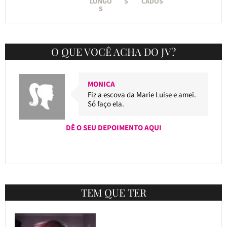
LONGO
S
CADOS
S
O QUE VOCÊ ACHA DO JV?
MONICA
Fiz a escova da Marie Luise e amei.
Só faço ela.
DÊ O SEU DEPOIMENTO AQUI
TEM QUE TER