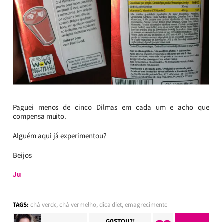
Paguei menos de cinco Dilmas em cada um e acho que
compensa muito.
Alguém aqui já experimentou?
Beijos
Ju
TAGS:
chá verde
,
chá vermelho
,
dica diet
,
emagrecimento
GOSTOU?!