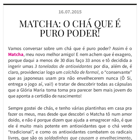
16.07.2015
MATCHA: O CHÁ QUE É
PURO PODER!
Vamos conversar sobre um chá que é puro poder? Assim é o
Matcha
, meu novo melhor amigo! E nem achem que é exagero,
porque daqui a menos de 30 dias faço 33 anos e tô decidida a
ingerir umas
3 toneladas de antioxidantes
por dia, além de, é
claro, providenciar logo um
colchão de formol
, o “conservante”
que as japonesas usam pra não envelhecerem nunca (Ô Si,
entrega o jogo aí, vai!) e tratar de descobrir todas as cápsulas
que a Glória Maria toma toma pra parecer bem mais jovem do
que aponta a certidão de nascimento!
Sempre gostei de chás, e tenho várias plantinhas em casa pra
fazer os meus, mas desde que descobri o Matcha tô num amor
doido, e não é porque dizem que ajuda a emagrecer não, é que
ele é muito mais potente em antioxidantes que o chá verde
“tradicional”, e como os antioxidantes combatem os radicais
livres, que são os
soldadinhos que causam o envelhecimento
,