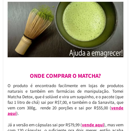
ONDE COMPRAR O MATCHA?
O produto é encontrado facilmente em lojas de produtos
naturais e também em farmácias de manipulação. Tomei
Matcha Detox, que é solúvel e vira um suquinho, e o pacote (que
faz 1 litro de chá) sai por R$7,00, e também o da Sanavita, que
vem com 300g, rende 20 porções e sai por R$55,00 (
vende
aqui
).
Já a versão em cápsulas sai por R$79,99 (
vende aqui
), mas vem
com 120 cápsulas, o suficiente pra dois meses, então acaba