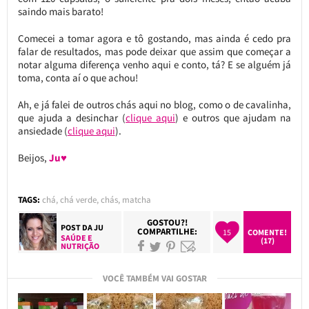
saindo mais barato!
Comecei a tomar agora e tô gostando, mas ainda é cedo pra
falar de resultados, mas pode deixar que assim que começar a
notar alguma diferença venho aqui e conto, tá? E se alguém já
toma, conta aí o que achou!
Ah, e já falei de outros chás aqui no blog, como o de cavalinha,
que ajuda a desinchar (
clique aqui
) e outros que ajudam na
ansiedade (
clique aqui
).
Beijos,
Ju♥
TAGS:
chá
,
chá verde
,
chás
,
matcha
GOSTOU?!
POST DA
JU
COMPARTILHE:
15
COMENTE!
SAÚDE E
(17)
NUTRIÇÃO
VOCÊ TAMBÉM VAI GOSTAR