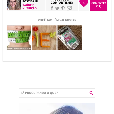
POST DA
JU
COMPARTILHE:
8
COMENTE!
SAÚDE E
(14)
NUTRIÇÃO
VOCÊ TAMBÉM VAI GOSTAR