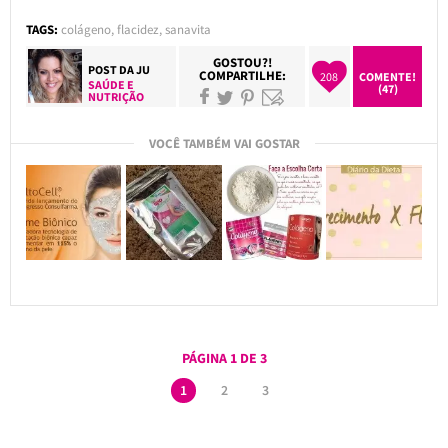
TAGS:
colágeno
,
flacidez
,
sanavita
GOSTOU?!
POST DA
JU
COMPARTILHE:
208
COMENTE!
SAÚDE E
(47)
NUTRIÇÃO
VOCÊ TAMBÉM VAI GOSTAR
PÁGINA 1 DE 3
1
2
3