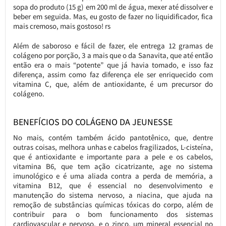
sopa do produto (15 g) em 200 ml de água, mexer até dissolver e
beber em seguida. Mas, eu gosto de fazer no liquidificador, fica
mais cremoso, mais gostoso! rs
Além de saboroso e fácil de fazer, ele entrega 12 gramas de
colágeno por porção, 3 a mais que o da Sanavita, que até então
então era o mais “potente” que já havia tomado, e isso faz
diferença, assim como faz diferença ele ser enriquecido com
vitamina C, que, além de antioxidante, é um precursor do
colágeno.
BENEFÍCIOS DO COLÁGENO DA JEUNESSE
No mais, contém também ácido pantotênico, que, dentre
outras coisas, melhora unhas e cabelos fragilizados, L-cisteína,
que é antioxidante e importante para a pele e os cabelos,
vitamina B6, que tem ação cicatrizante, age no sistema
imunológico e é uma aliada contra a perda de memória, a
vitamina B12, que é essencial no desenvolvimento e
manutenção do sistema nervoso, a niacina, que ajuda na
remoção de substâncias químicas tóxicas do corpo, além de
contribuir para o bom funcionamento dos sistemas
cardiovascular e nervoso, e o zinco, um mineral essencial no