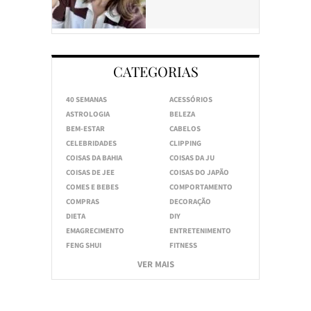
CATEGORIAS
40 SEMANAS
ACESSÓRIOS
ASTROLOGIA
BELEZA
BEM-ESTAR
CABELOS
CELEBRIDADES
CLIPPING
COISAS DA BAHIA
COISAS DA JU
COISAS DE JEE
COISAS DO JAPÃO
COMES E BEBES
COMPORTAMENTO
COMPRAS
DECORAÇÃO
DIETA
DIY
EMAGRECIMENTO
ENTRETENIMENTO
FENG SHUI
FITNESS
VER MAIS