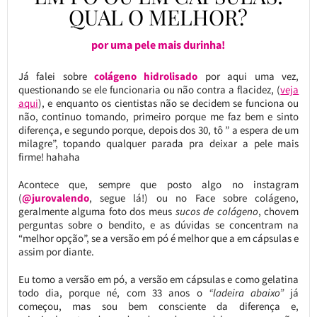
QUAL O MELHOR?
por uma pele mais durinha!
Já falei sobre
colágeno hidrolisado
por aqui uma vez,
questionando se ele funcionaria ou não contra a flacidez, (
veja
aqui
), e enquanto os cientistas não se decidem se funciona ou
não, continuo tomando, primeiro porque me faz bem e sinto
diferença, e segundo porque, depois dos 30, tô ” a espera de um
milagre”, topando qualquer parada pra deixar a pele mais
firme! hahaha
Acontece que, sempre que posto algo no instagram
(
@jurovalendo
, segue lá!) ou no Face sobre colágeno,
geralmente alguma foto dos meus
sucos de colágeno
, chovem
perguntas sobre o bendito, e as dúvidas se concentram na
“melhor opção”, se a versão em pó é melhor que a em cápsulas e
assim por diante.
Eu tomo a versão em pó, a versão em cápsulas e como gelatina
todo dia, porque né, com 33 anos o
“ladeira abaixo”
já
começou, mas sou bem consciente da diferença e,