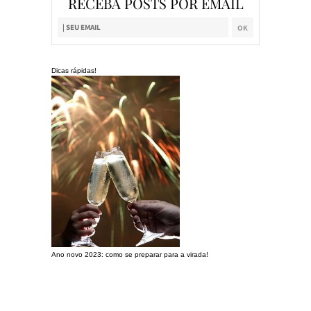
RECEBA POSTS POR EMAIL
Dicas rápidas!
Ano novo 2023: como se preparar para a virada!
Preparando a c