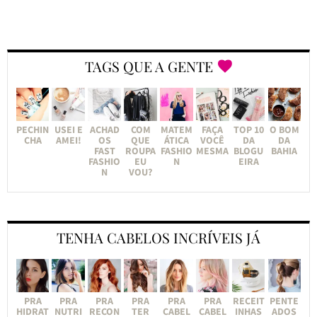
TAGS QUE A GENTE
PECHIN
USEI E
ACHAD
COM
MATEM
FAÇA
TOP 10
O BOM
CHA
AMEI!
OS
QUE
ÁTICA
VOCÊ
DA
DA
FAST
ROUPA
FASHIO
MESMA
BLOGU
BAHIA
FASHIO
EU
N
EIRA
N
VOU?
TENHA CABELOS INCRÍVEIS JÁ
PRA
PRA
PRA
PRA
PRA
PRA
RECEIT
PENTE
HIDRAT
NUTRI
RECON
TER
CABEL
CABEL
INHAS
ADOS