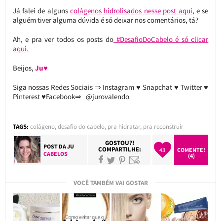
Já falei de alguns
colágenos hidrolisados nesse post aqui
, e se
alguém tiver alguma dúvida é só deixar nos comentários, tá?
Ah, e pra ver todos os posts do
#DesafioDoCabelo é só clicar
aqui.
Beijos,
Ju♥
Siga nossas Redes Sociais ⇒ Instagram ♥ Snapchat ♥ Twitter ♥
Pinterest ♥Facebook⇒ @jurovalendo
TAGS:
colágeno
,
desafio do cabelo
,
pra hidratar
,
pra reconstruir
GOSTOU?!
POST DA
JU
COMPARTILHE:
43
COMENTE!
CABELOS
(4)
VOCÊ TAMBÉM VAI GOSTAR