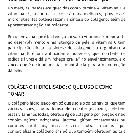
No mais, as versões enriquecidas com vitamina A, vitamina C e
vitamina E, além de zinco, são as melhores, pois esses
micronutrientes potencializam a síntese do colágeno, além de
apresentarem ação antioxidante.
Pra quem acha que é besteira, aqui vai: a vitamina é importante
no desenvolvimento e manutenção da pele, a vitamina C tem
participação direta na síntese de colágeno no organismo, a
vitamina E é um antioxidante poderoso, que combate os
radicais livres e dá um “chega pra lá” no envelhecimento, e o
zinco, que é de fundamental importância para a manutenção
da pele.
COLÁGENO HIDROLISADO: O QUE USO E COMO
TOMAR
O colágeno hidrolisado em pó que uso é o da Sanavita, que tem
várias versões, e agora tô usando o neutro (é o azul), e ele tem
essas vitaminas todas, oferece 9g de colágeno por porção e não
contém açúcar, adoçantes, lactose, glúten conservantes ou
corantes artificiais, mas existem outras marcas que
comercializam colágeno em pó que também oferecem as tais