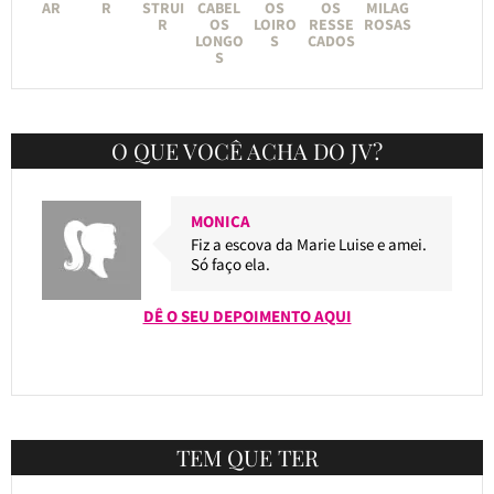
AR
R
STRUI
CABEL
OS
OS
MILAG
R
OS
LOIRO
RESSE
ROSAS
LONGO
S
CADOS
S
O QUE VOCÊ ACHA DO JV?
MONICA
Fiz a escova da Marie Luise e amei.
Só faço ela.
DÊ O SEU DEPOIMENTO AQUI
TEM QUE TER