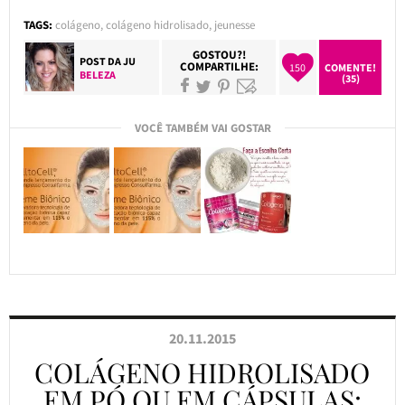
TAGS:
colágeno
,
colágeno hidrolisado
,
jeunesse
GOSTOU?!
POST DA
JU
COMPARTILHE:
150
COMENTE!
BELEZA
(35)
VOCÊ TAMBÉM VAI GOSTAR
20.11.2015
COLÁGENO HIDROLISADO
EM PÓ OU EM CÁPSULAS: