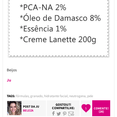
Beijos
Ju
TAGS:
fórmulas
,
granado
,
hidratante facial
,
neutrogena
,
pele
GOSTOU?!
POST DA
JU
COMPARTILHE:
5
COMENTE!
BELEZA
(26)