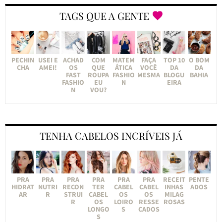
TAGS QUE A GENTE
PECHIN
USEI E
ACHAD
COM
MATEM
FAÇA
TOP 10
O BOM
CHA
AMEI!
OS
QUE
ÁTICA
VOCÊ
DA
DA
FAST
ROUPA
FASHIO
MESMA
BLOGU
BAHIA
FASHIO
EU
N
EIRA
N
VOU?
TENHA CABELOS INCRÍVEIS JÁ
PRA
PRA
PRA
PRA
PRA
PRA
RECEIT
PENTE
HIDRAT
NUTRI
RECON
TER
CABEL
CABEL
INHAS
ADOS
AR
R
STRUI
CABEL
OS
OS
MILAG
R
OS
LOIRO
RESSE
ROSAS
LONGO
S
CADOS
S