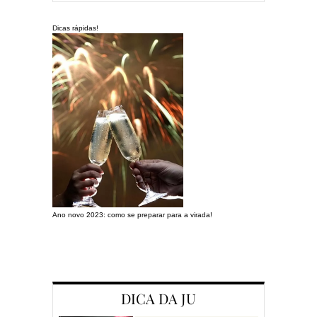
Dicas rápidas!
Ano novo 2023: como se preparar para a virada!
Preparando a c
DICA DA JU