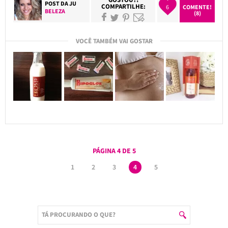
POST DA
JU
COMPARTILHE:
6
COMENTE!
BELEZA
(8)
VOCÊ TAMBÉM VAI GOSTAR
PÁGINA 4 DE 5
1
2
3
4
5