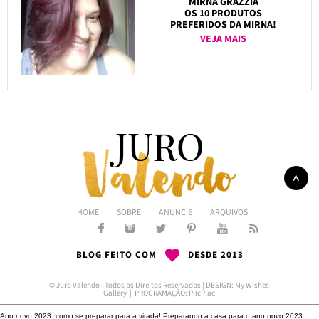
MIRNA GRAZZIA
OS 10 PRODUTOS
PREFERIDOS DA MIRNA!
VEJA MAIS
HOME
SOBRE
ANUNCIE
ARQUIVOS
BLOG FEITO COM
DESDE 2013
© Juro Valendo - Todos os Direitos Reservados | DESIGN:
My Wishes
Gallery
| PROGRAMAÇÃO:
PlicPlac
Ano novo 2023: como se preparar para a virada!
Preparando a casa para o ano novo 2023