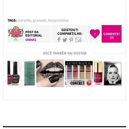
TAGS:
esmaltes
,
granado
,
lançamentos
GOSTOU?!
POST DA
COMPARTILHE:
0
COMENTE!
EDITORIAL
(3)
UNHAS
VOCÊ TAMBÉM VAI GOSTAR