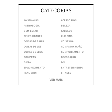
CATEGORIAS
40 SEMANAS
ACESSÓRIOS
ASTROLOGIA
BELEZA
BEM-ESTAR
CABELOS
CELEBRIDADES
CLIPPING
COISAS DA BAHIA
COISAS DA JU
COISAS DE JEE
COISAS DO JAPÃO
COMES E BEBES
COMPORTAMENTO
COMPRAS
DECORAÇÃO
DIETA
DIY
EMAGRECIMENTO
ENTRETENIMENTO
FENG SHUI
FITNESS
VER MAIS