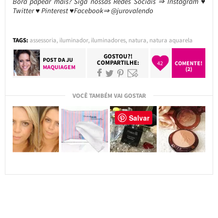
Bora papear mais? Siga nossas Redes Sociais ⇒ Instagram ♥
Twitter ♥ Pinterest ♥Facebook⇒ @jurovalendo
TAGS:
assessoria
,
iluminador
,
iluminadores
,
natura
,
natura aquarela
GOSTOU?!
POST DA
JU
COMPARTILHE:
42
COMENTE!
MAQUIAGEM
(2)
VOCÊ TAMBÉM VAI GOSTAR
Salvar