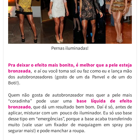
Pernas iluminadas!
Pra deixar o efeito mais bonito, é melhor que a pele esteja
bronzeada
, e aí ou você toma sol ou faz como eu e lança mão
dos autobronzeadores (gosto de um da Panvel e de um do
Boti!).
Quem não gosta de autobronzeador mas quer a pele mais
“coradinha” pode usar uma
base líquida de efeito
bronzeado
, que dá um resultado bem bom. Daí é só, antes de
aplicar, misturar com um pouco do iluminador. Eu só uso base
desse tipo em “emergências”, porque a base acaba transferindo
muito (vale usar um fixador de maquiagem em spray pra
segurar mais!) e pode manchar a roupa.