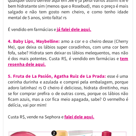
qualquer outro derrete aqui em Jee e já perdi vários assim! Ele é
bem hidratante sim (menos que o Rosebud), mas o preço é mais
salgado e não tem gosto nem cheiro, e como tenho idade
mental de 5 anos, sinto falta! rs
É vendido em farmácias e
já falei dele aqui.
4. Baby Lips, Maybelline:
amo a cor e o cheiro desse (Cherry
Me), que deixa os lábios super coradinhos, com uma cor bem
fofa, sabe? Hidrata sem deixar os lábios melequentos, mas não
é dos mais potentes. Custa R$, é vendido em farmácias e
tem
resenha dele aqui.
5. Fruta de La Pasión, Agatha Ruiz de La Prada:
esse é uma
cerinha durinha e azulada e comprei pela embalagem, porque
adoro latinhas! rs O cheiro é delicioso, hidrata direitinho, mas
se for comprar prefira o de outras cores, porque os lábios não
ficam azuis, mas a cor fica meio apagada, sabe? O vermelho é
delícia, vai por mim!
Custa R$, vende na Sephora e
falei dele aqui.