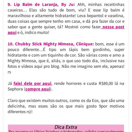
9. Lip Balm de Laranja, By Ju:
Ahh, minhas receitinhas
caseiras… Elas são tudo de bom, viu? E esse lip balm é
maravilhoso e altamente hidratante! Leva bepantol e vaselina,
duas coisas que sempre tenho em casa, e dá pra fazer da cor e
sabor que a gente quiser, tá? Mostrei como fazer
nesse post
aqui
e ó, indico muito!
10. Chubby Stick Mighty Mimosa, Clinique:
bom, esse é um
pouco diferente…É tipo um lápis bem gordinho, super
hidratante e com um tiquinho de cor. São várias cores e amo a
Mighty Mimosa, que é, aliás, o que uso todo dia, inclusive nas
fotos e vídeos aqui pro blog. Não me imagino sem ele, apenas!
rs
Já
falei dele por aqui
, rende horrores e custa R$89,00 lá na
Sephora (
compre aqui
).
Claro que existem muitos outros, como os da Eos, que são uma
delicinha, mas esses são os que mais gosto 9por motivos
diferentes rs)!