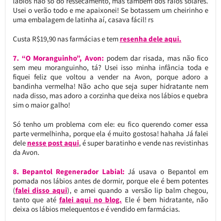
lábios não só do ressecamento, mas também dos raios solares.
Usei o verão todo e me apaixonei! Se botassem um cheirinho e
uma embalagem de latinha aí, casava fácil! rs
Custa R$19,90 nas farmácias e tem
resenha dele aqui.
7. “O Moranguinho”, Avon:
podem dar risada, mas não fico
sem meu moranguinho, tá? Usei isso minha infância toda e
fiquei feliz que voltou a vender na Avon, porque adoro a
bandinha vermelha! Não acho que seja super hidratante nem
nada disso, mas adoro a corzinha que deixa nos lábios e quebra
sim o maior galho!
Só tenho um problema com ele: eu fico querendo comer essa
parte vermelhinha, porque ela é muito gostosa! hahaha Já falei
dele
nesse post aqui
, é super baratinho e vende nas revistinhas
da Avon.
8. Bepantol Regenerador Labial:
Já usava o Bepantol em
pomada nos lábios antes de dormir, porque ele é bem potentes
(
falei disso aqui
), e amei quando a versão lip balm chegou,
tanto que até
falei aqui no blog.
Ele é bem hidratante, não
deixa os lábios melequentos e é vendido em farmácias.