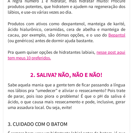
A regra número 1 é hidratar, mas hidratar muito! Procure
produtos potentes, que hidratem e ajudem na regeneração dos
lábios, e use-os várias vezes ao dia.
Produtos com ativos como dexpantenol, manteiga de karité,
ácido hialurônico, ceramidas, cera de abelha e manteiga de
cacau, por exemplo, são ótimas opções, e o uso do
Bepantol
(ou genéricos) antes de dormir ajuda bastante.
Pra quem quiser opções de hidratantes labiais,
nesse post aqui
tem meus 10 preferidos.
2. SALIVA? NÃO, NÃO E NÃO!
Sabe aquela mania que a gente tem de ficar passando a língua
nos lábios pra “umedecer” e aliviar o ressecamento? Pois trate
de parar, pois isso piora o problema! É que o pH da saliva é
ácido, o que causa mais ressecamento e pode, inclusive, gerar
uma assadura local. Ou seja, evite!
3. CUIDADO COM O BATOM