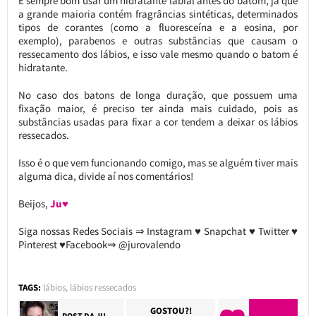
É sempre bom usar um hidratante labial antes do batom, já que
a grande maioria contém fragrâncias sintéticas, determinados
tipos de corantes (como a fluoresceína e a eosina, por
exemplo), parabenos e outras substâncias que causam o
ressecamento dos lábios, e isso vale mesmo quando o batom é
hidratante.
No caso dos batons de longa duração, que possuem uma
fixação maior, é preciso ter ainda mais cuidado, pois as
substâncias usadas para fixar a cor tendem a deixar os lábios
ressecados.
Isso é o que vem funcionando comigo, mas se alguém tiver mais
alguma dica, divide aí nos comentários!
Beijos,
Ju♥
Siga nossas Redes Sociais ⇒ Instagram ♥ Snapchat ♥ Twitter ♥
Pinterest ♥Facebook⇒ @jurovalendo
TAGS:
lábios
,
lábios ressecados
GOSTOU?!
POST DA
JU