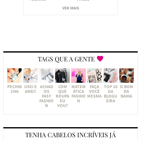
VER MAIS
TAGS QUE A GENTE
PECHIN
USEI E
ACHAD
COM
MATEM
FAÇA
TOP 10
O BOM
CHA
AMEI!
OS
QUE
ÁTICA
VOCÊ
DA
DA
FAST
ROUPA
FASHIO
MESMA
BLOGU
BAHIA
FASHIO
EU
N
EIRA
N
VOU?
TENHA CABELOS INCRÍVEIS JÁ