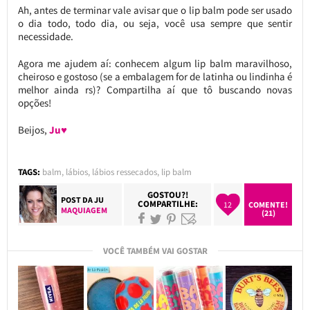
Ah, antes de terminar vale avisar que o lip balm pode ser usado
o dia todo, todo dia, ou seja, você usa sempre que sentir
necessidade.
Agora me ajudem aí: conhecem algum lip balm maravilhoso,
cheiroso e gostoso (se a embalagem for de latinha ou lindinha é
melhor ainda rs)? Compartilha aí que tô buscando novas
opções!
Beijos,
Ju♥
TAGS:
balm
,
lábios
,
lábios ressecados
,
lip balm
GOSTOU?!
POST DA
JU
COMPARTILHE:
12
COMENTE!
MAQUIAGEM
(21)
VOCÊ TAMBÉM VAI GOSTAR