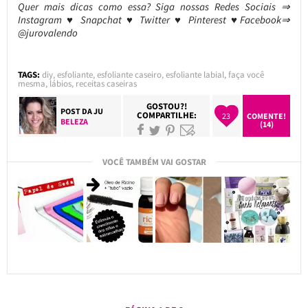
Quer mais dicas como essa? Siga nossas Redes Sociais ⇒
Instagram ♥ Snapchat ♥ Twitter ♥ Pinterest ♥Facebook⇒
@jurovalendo
TAGS:
diy
,
esfoliante
,
esfoliante caseiro
,
esfoliante labial
,
faça você
mesma
,
lábios
,
receitas caseiras
GOSTOU?!
POST DA
JU
COMPARTILHE:
23
COMENTE!
BELEZA
(14)
VOCÊ TAMBÉM VAI GOSTAR