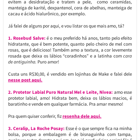
evitem a desidratação e tratem a pele, como ceramidas,
manteiga de karité, dexpantenol, cera de abelhas, manteiga de
cacau e ácido hialurônico, por exemplo.
Já falei de alguns por aqui, e vou listar os que mais amo, tá?
1. Rosebud Salve:
é o meu preferido há anos, tanto pelo efeito
hidratante, que é bem potente, quanto pelo cheiro de mel com
rosas, que é delicioso! Também amo a textura, a cor levemente
rosada que deixa os lábios “coradinhos” e a latinha com
cara
de antiguinha.
Puro amor!
Custa uns R$30,00, é vendido em lojinhas de Make e falei dele
nesse post aqui.
2. Protetor Labial Puro Natural Mel e Leite, Nivea:
amo esse
protetor labial, amo! Hidrata bem, deixa os lábios macios, é
baratinho e vende em qualquer farmácia. Pra amar mesmo!
Pra quem quiser conferir, fiz
resenha dele aqui.
3. Ceralip, La Roche Posay:
Esse é o que sempre fica na minha
bolsa, porque a embalagem é de bisnaguinha com tampa,