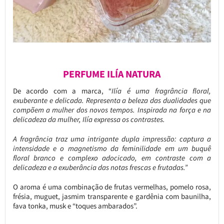
PERFUME ILÍA NATURA
De acordo com a marca, “
Ilía é uma fragrância floral,
exuberante e delicada. Representa a beleza das dualidades que
compõem a mulher dos novos tempos. Inspirada na força e na
delicadeza da mulher, Ilía expressa os contrastes.
A fragrância traz uma intrigante dupla impressão: captura a
intensidade e o magnetismo da feminilidade em um buquê
floral branco e complexo adocicado, em contraste com a
delicadeza e a exuberância das notas frescas e frutadas.”
O aroma é uma combinação de frutas vermelhas, pomelo rosa,
frésia, muguet, jasmim transparente e gardênia com baunilha,
fava tonka, musk e “toques ambarados”.