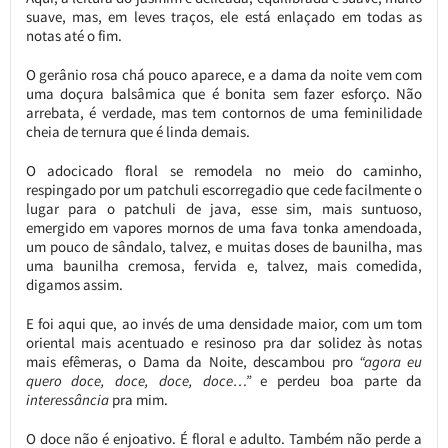
suave, mas, em leves traços, ele está enlaçado em todas as
notas até o fim.
O gerânio rosa chá pouco aparece, e a dama da noite vem com
uma doçura balsâmica que é bonita sem fazer esforço. Não
arrebata, é verdade, mas tem contornos de uma feminilidade
cheia de ternura que é linda demais.
O adocicado floral se remodela no meio do caminho,
respingado por um patchuli escorregadio que cede facilmente o
lugar para o patchuli de java, esse sim, mais suntuoso,
emergido em vapores mornos de uma fava tonka amendoada,
um pouco de sândalo, talvez, e muitas doses de baunilha, mas
uma baunilha cremosa, fervida e, talvez, mais comedida,
digamos assim.
E foi aqui que, ao invés de uma densidade maior, com um tom
oriental mais acentuado e resinoso pra dar solidez às notas
mais efêmeras, o Dama da Noite, descambou pro
“agora eu
quero doce, doce, doce, doce…”
e perdeu boa parte da
interessância
pra mim.
O doce não é enjoativo. É floral e adulto. Também não perde a