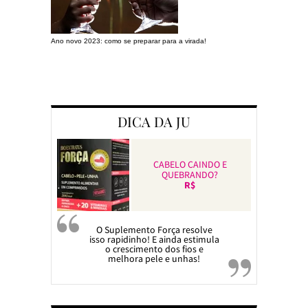
Ano novo 2023: como se preparar para a virada!
Preparando a c
DICA DA JU
CABELO CAINDO E
QUEBRANDO?
R$
O Suplemento Força resolve
isso rapidinho! E ainda estimula
o crescimento dos fios e
melhora pele e unhas!