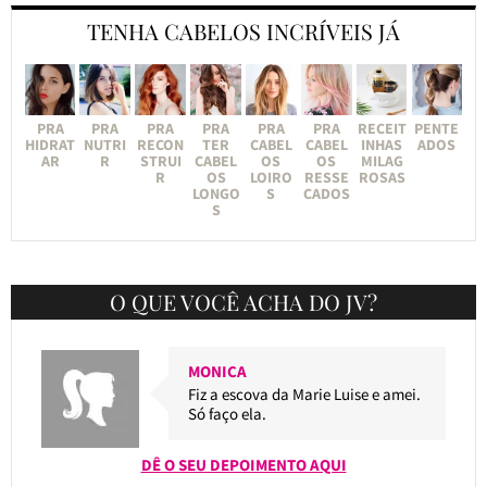
TENHA CABELOS INCRÍVEIS JÁ
PRA
PRA
PRA
PRA
PRA
PRA
RECEIT
PENTE
HIDRAT
NUTRI
RECON
TER
CABEL
CABEL
INHAS
ADOS
AR
R
STRUI
CABEL
OS
OS
MILAG
R
OS
LOIRO
RESSE
ROSAS
LONGO
S
CADOS
S
O QUE VOCÊ ACHA DO JV?
MONICA
Fiz a escova da Marie Luise e amei.
Só faço ela.
DÊ O SEU DEPOIMENTO AQUI