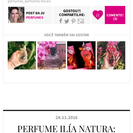
perfumes
,
perfumes florais
GOSTOU?!
POST DA
JU
COMPARTILHE:
22
COMENTE!
PERFUMES
(3)
VOCÊ TAMBÉM VAI GOSTAR
24.11.2016
PERFUME ILÍA NATURA: