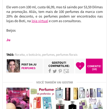
Ele vem com 100 ml, custa 66,99, mas tá saindo por 53,59 Dilmas
na promoção. Aliás, tem mais de 100 perfumes da marca com
20% de desconto, e os perfumes podem ser encontrados nas
lojas do Boti, na
loja virtual
e com as consultoras.
Beijos
Ju
TAGS:
floratta
,
o boticário
,
perfumes
,
perfumes florais
GOSTOU?!
POST DA
JU
COMPARTILHE:
4
COMENTE!
PERFUMES
(10)
VOCÊ TAMBÉM VAI GOSTAR