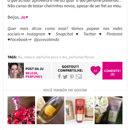
o que achou! aproveita e me diz qual o seu perfume preferido…
Não canso de testar cheirinhos novos, apesar de ser fiel ao meu.
Beijos,
Ju♥
Quer mais dicas como essa? Vamos papear nas redes
sociais⇒ Instagram ♥ Snapchat ♥ Twitter ♥ Pinterest
♥Facebook⇒ @jurovalendo
TAGS:
ilía
,
natura
,
perfume para o dia
,
perfumes florais
GOSTOU?!
POST DA
JU
COMPARTILHE:
65
COMENTE!
BELEZA
,
(5)
PERFUMES
VOCÊ TAMBÉM VAI GOSTAR