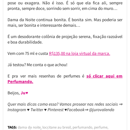
pose ou exagera. Não é isso. É só que ela fica ali, sempre
pronta, sempre doce, sorrindo sem sorrir, em cima do muro…
Dama da Noite continua bonita. É bonita sim. Mas poderia ser
mais, ser bonita e interessante demais…
É um desodorante colônia de projeção serena, fixação razoável
e boa durabilidade.
Vem com 75 ml e custa
R$135,00 na loja virtual da marca.
Já testou? Me conta o que achou!
E pra ver mais resenhas de perfumes é
só clicar aqui em
Perfumando.
Beijos,
Ju♥
Quer mais dicas como essa? Vamos prosear nas redes sociais ⇒
Instagram ♥ Twitter ♥ Pinterest ♥Facebook⇒ @jurovalendo
TAGS:
dama da noite
,
loccitane au bresil
,
perfumando
,
perfume
,