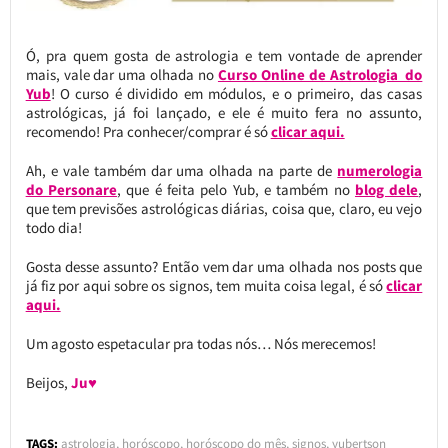
Ó, pra quem gosta de astrologia e tem vontade de aprender
mais, vale dar uma olhada no
Curso Online de Astrologia do
Yub
! O curso é dividido em módulos, e o primeiro, das casas
astrológicas, já foi lançado, e ele é muito fera no assunto,
recomendo! Pra conhecer/comprar é só
clicar aqui.
Ah, e vale também dar uma olhada na parte de
numerologia
do Personare
, que é feita pelo Yub, e também no
blog dele
,
que tem previsões astrológicas diárias, coisa que, claro, eu vejo
todo dia!
Gosta desse assunto? Então vem dar uma olhada nos posts que
já fiz por aqui sobre os signos, tem muita coisa legal, é só
clicar
aqui.
Um agosto espetacular pra todas nós… Nós merecemos!
Beijos,
Ju♥
TAGS:
astrologia
,
horóscopo
,
horóscopo do mês
,
signos
,
yubertson