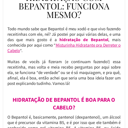
BEPANTOL: FUNCIONA
MESMO?
Todo mundo sabe que Bepantol é meu xodó e que vivo fazendo
receitinhas com ele, né? Já postei por aqui várias delas, e uma
das que mais gosto é a
hidratação de Bepantol
, mais
conhecida por aqui como “
Misturinha Hidratante pra Derreter o
Cabelo
“.
Muitas de vocês já fizeram (e continuam fazendo!) essa
receitinha, mas volta e meia recebo perguntas por aqui sobre
ela, se funciona “de verdade” ou se é só maquiagem, e pra quê,
afinal, ela é boa, então achei que seria uma boa ideia fazer um
post explicando tudinho. Vamos lá!
HIDRATAÇÃO DE BEPANTOL É BOA PARA O
CABELO?
O Bepantol é, basicamente, pantenol (dexpantenol), um álcool
que é precursor da vitamina B5, e é por isso que ele também é
conhecido como pró vitamina B5. A vitamina B5, ou ácido