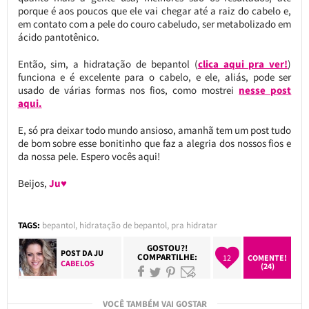
porque é aos poucos que ele vai chegar até a raiz do cabelo e,
em contato com a pele do couro cabeludo, ser metabolizado em
ácido pantotênico.
Então, sim, a hidratação de bepantol (
clica aqui pra ver!
)
funciona e é excelente para o cabelo, e ele, aliás, pode ser
usado de várias formas nos fios, como mostrei
nesse post
aqui.
E, só pra deixar todo mundo ansioso, amanhã tem um post tudo
de bom sobre esse bonitinho que faz a alegria dos nossos fios e
da nossa pele. Espero vocês aqui!
Beijos,
Ju♥
TAGS:
bepantol
,
hidratação de bepantol
,
pra hidratar
GOSTOU?!
POST DA
JU
COMPARTILHE:
12
COMENTE!
CABELOS
(24)
VOCÊ TAMBÉM VAI GOSTAR