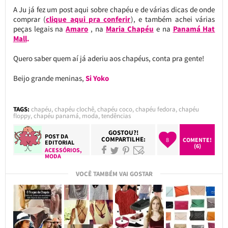
A Ju já fez um post aqui sobre chapéu e de várias dicas de onde
comprar (
clique aqui pra conferir
), e também achei várias
peças legais na
Amaro
, na
Maria Chapéu
e na
Panamá Hat
Mall
.
Quero saber quem aí já aderiu aos chapéus, conta pra gente!
Beijo grande meninas,
Si Yoko
TAGS:
chapéu
,
chapéu clochê
,
chapéu coco
,
chapéu fedora
,
chapéu
floppy
,
chapéu panamá
,
moda
,
tendências
GOSTOU?!
POST DA
COMPARTILHE:
8
COMENTE!
EDITORIAL
(6)
ACESSÓRIOS
,
MODA
VOCÊ TAMBÉM VAI GOSTAR