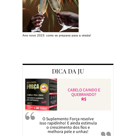
Ano novo 2023: como se preparar para a virada!
Preparando a c
DICA DA JU
CABELO CAINDO E
QUEBRANDO?
R$
O Suplemento Força resolve
isso rapidinho! E ainda estimula
o crescimento dos fios e
melhora pele e unhas!