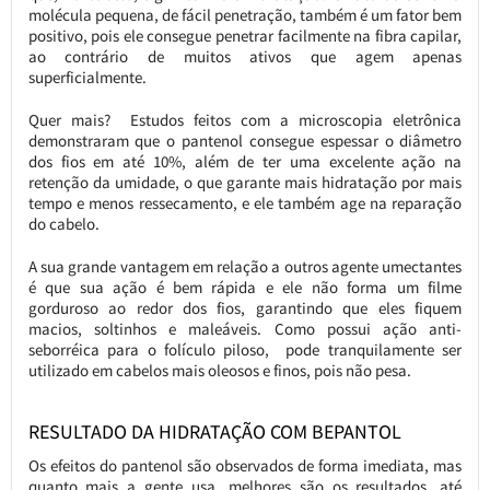
molécula pequena, de fácil penetração, também é um fator bem
positivo, pois ele consegue penetrar facilmente na fibra capilar,
ao contrário de muitos ativos que agem apenas
superficialmente.
Quer mais? Estudos feitos com a microscopia eletrônica
demonstraram que o pantenol consegue espessar o diâmetro
dos fios em até 10%, além de ter uma excelente ação na
retenção da umidade, o que garante mais hidratação por mais
tempo e menos ressecamento, e ele também age na reparação
do cabelo.
A sua grande vantagem em relação a outros agente umectantes
é que sua ação é bem rápida e ele não forma um filme
gorduroso ao redor dos fios, garantindo que eles fiquem
macios, soltinhos e maleáveis. Como possui ação anti-
seborréica para o folículo piloso, pode tranquilamente ser
utilizado em cabelos mais oleosos e finos, pois não pesa.
RESULTADO DA HIDRATAÇÃO COM BEPANTOL
Os efeitos do pantenol são observados de forma imediata, mas
quanto mais a gente usa, melhores são os resultados, até