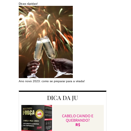
Dicas rápidas!
Ano novo 2023: como se preparar para a virada!
Preparando a cas
DICA DA JU
CABELO CAINDO E
QUEBRANDO?
R$