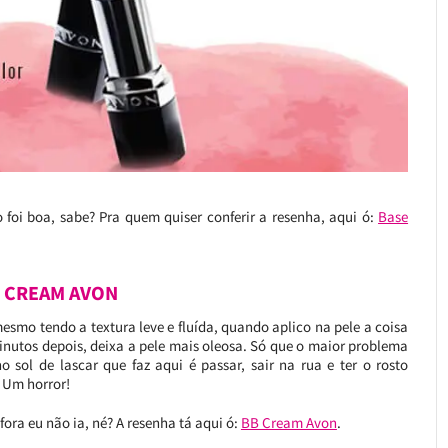
foi boa, sabe? Pra quem quiser conferir a resenha, aqui ó:
Base
B CREAM AVON
smo tendo a textura leve e fluída, quando aplico na pele a coisa
utos depois, deixa a pele mais oleosa. Só que o maior problema
no sol de lascar que faz aqui é passar, sair na rua e ter o rosto
 Um horror!
ora eu não ia, né? A resenha tá aqui ó:
BB Cream Avon
.