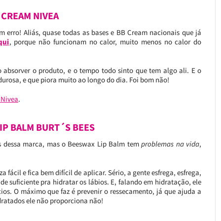
B CREAM NIVEA
m erro! Aliás, quase todas as bases e BB Cream nacionais que já
qui
, porque não funcionam no calor, muito menos no calor do
absorver o produto, e o tempo todo sinto que tem algo ali. E o
rdurosa, e que piora muito ao longo do dia. Foi bom não!
 Nivea
.
LIP BALM BURT´S BEES
os dessa marca, mas o Beeswax Lip Balm tem
problemas na vida
,
 fácil e fica bem difícil de aplicar. Sério, a gente esfrega, esfrega,
 suficiente pra hidratar os lábios. E, falando em hidratação, ele
ios. O máximo que faz é prevenir o ressecamento, já que ajuda a
idratados ele não proporciona não!