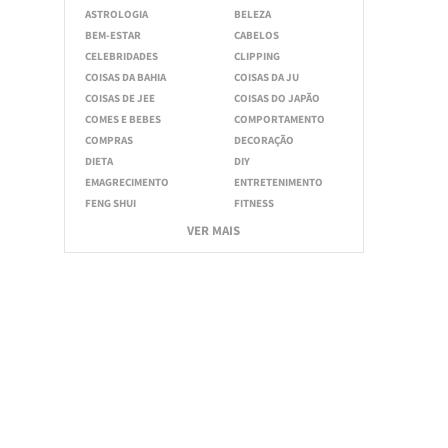
ASTROLOGIA
BELEZA
BEM-ESTAR
CABELOS
CELEBRIDADES
CLIPPING
COISAS DA BAHIA
COISAS DA JU
COISAS DE JEE
COISAS DO JAPÃO
COMES E BEBES
COMPORTAMENTO
COMPRAS
DECORAÇÃO
DIETA
DIY
EMAGRECIMENTO
ENTRETENIMENTO
FENG SHUI
FITNESS
VER MAIS