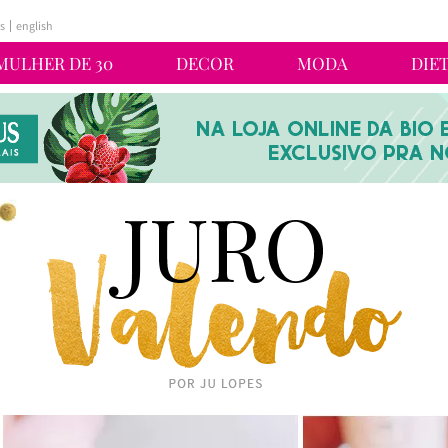
s
english
MULHER DE 30
DECOR
MODA
DIE