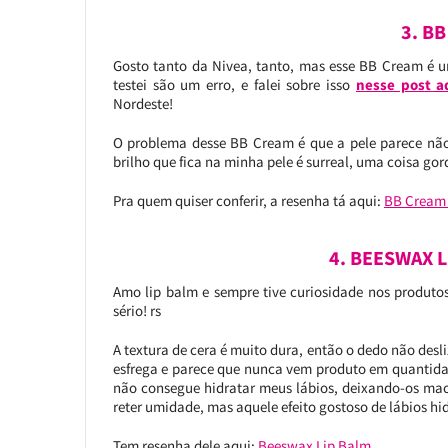
3. B
Gosto tanto da Nivea, tanto, mas esse BB Cream é u
testei são um erro, e falei sobre isso
nesse post a
Nordeste!
O problema desse BB Cream é que a pele parece não 
brilho que fica na minha pele é surreal, uma coisa go
Pra quem quiser conferir, a resenha tá aqui:
BB Cream
4. BEESWAX 
Amo lip balm e sempre tive curiosidade nos produt
sério! rs
A textura de cera é muito dura, então o dedo não desliza
esfrega e parece que nunca vem produto em quantidade
não consegue hidratar meus lábios, deixando-os mac
reter umidade, mas aquele efeito gostoso de lábios h
Tem resenha dele aqui:
Beeswax Lip Balm
.