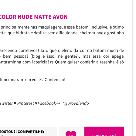
 COLOR NUDE MATTE AVON
principalmente nas maquiagens, e esse batom, inclusive, é ótimo
te, que hidrata e desliza sem dificuldade, cheiro suave e gostinho
recendo corretivo! Claro que o efeito da cor do batom muda de
 bem pessoal (blog é isso, né gente?), mas essa cor apaga
ntasminha com icterícia! rs Quem quiser conferir a resenha é só
 funcionaram em vocês. Contem aí!
 Twitter ♥ Pinterest ♥Facebook⇒ @jurovalendo
GOSTOU?! COMPARTILHE:
59
COMENTE! (15)