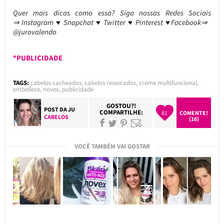
Quer mais dicas como essa?
Siga nossas Redes Sociais
⇒ Instagram ♥ Snapchat ♥ Twitter ♥ Pinterest ♥Facebook⇒
@jurovalendo
*PUBLICIDADE
TAGS:
cabelos cacheados
,
cabelos ressecados
,
creme multifuncional
,
embelleze
,
novex
,
publicidade
GOSTOU?!
POST DA
JU
COMPARTILHE:
81
COMENTE!
CABELOS
(16)
VOCÊ TAMBÉM VAI GOSTAR