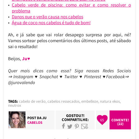
Cabelo verde de piscina: como evitar e como resolver o
problema
Danos que o verão causa nos cabelos
Água de coco nos cabelos é tudo de bom!
Ah, e já sabe que vai rolar desapego surpresa por aqui, né?
Vamos sortear pelos comentários dos últimos posts, até sábado
sai o resultado!
Beijos,
Ju♥
Quer mais dicas como essa?
Siga nossas Redes Sociais
⇒ Instagram ♥ Snapchat ♥ Twitter ♥ Pinterest ♥Facebook⇒
@jurovalendo
TAGS:
cabelo de verão
,
cabelos ressecados
,
embelleze
,
natura ekos
,
neutrox
GOSTOU?!
POST DA
JU
COMPARTILHE:
65
COMENTE!
CABELOS
(22)