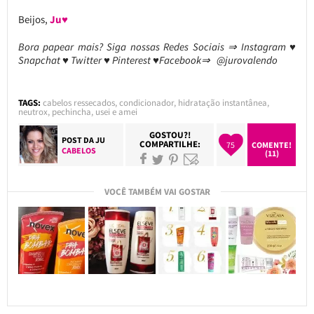
Beijos,
Ju♥
Bora papear mais? Siga nossas Redes Sociais ⇒ Instagram ♥
Snapchat ♥ Twitter ♥ Pinterest ♥Facebook⇒ @jurovalendo
TAGS:
cabelos ressecados
,
condicionador
,
hidratação instantânea
,
neutrox
,
pechincha
,
usei e amei
GOSTOU?!
POST DA
JU
COMPARTILHE:
75
COMENTE!
CABELOS
(11)
VOCÊ TAMBÉM VAI GOSTAR