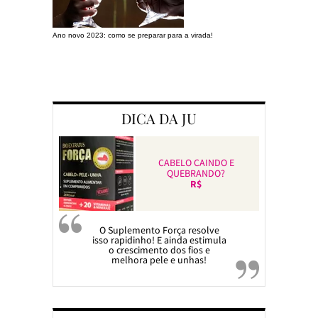
Ano novo 2023: como se preparar para a virada!
Preparando a c
DICA DA JU
CABELO CAINDO E
QUEBRANDO?
R$
O Suplemento Força resolve
isso rapidinho! E ainda estimula
o crescimento dos fios e
melhora pele e unhas!