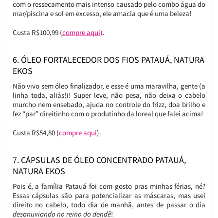
com o ressecamento mais intenso causado pelo combo água do
mar/piscina e sol em excesso, ele amacia que é uma beleza!
Custa R$100,99 (
compre aqui)
.
6. ÓLEO FORTALECEDOR DOS FIOS PATAUÁ, NATURA
EKOS
Não vivo sem óleo finalizador, e esse é uma maravilha, gente (a
linha toda, aliás!)! Super leve, não pesa, não deixa o cabelo
murcho nem ensebado, ajuda no controle do frizz, doa brilho e
fez “par” direitinho com o produtinho da loreal que falei acima!
Custa R$54,80 (
compre aqui
).
7. CÁPSULAS DE ÓLEO CONCENTRADO PATAUÁ,
NATURA EKOS
Pois é, a família Patauá foi com gosto pras minhas férias, né?
Essas cápsulas são para potencializar as máscaras, mas usei
direito no cabelo, todo dia de manhã, antes de passar o dia
desanuviando no reino do dendê
!