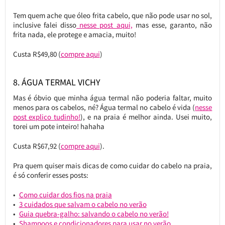
Tem quem ache que óleo frita cabelo, que não pode usar no sol,
inclusive falei disso
nesse post aqui,
mas esse, garanto, não
frita nada, ele protege e amacia, muito!
Custa R$49,80 (
compre aqui
)
8. ÁGUA TERMAL VICHY
Mas é óbvio que minha água termal não poderia faltar, muito
menos para os cabelos, né? Água termal no cabelo é vida (
nesse
post explico tudinho!
), e na praia é melhor ainda. Usei muito,
torei um pote inteiro! hahaha
Custa R$67,92 (
compre aqui
).
Pra quem quiser mais dicas de como cuidar do cabelo na praia,
é só conferir esses posts:
Como cuidar dos fios na praia
3 cuidados que salvam o cabelo no verão
Guia quebra-galho: salvando o cabelo no verão!
Shampoos e condicionadores para usar no verão