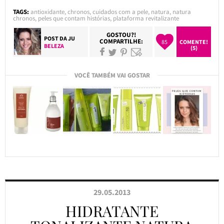
TAGS:
antioxidante
,
chronos
,
cuidados com a pele
,
natura
,
natura
chronos
,
peles que contam histórias
,
plataforma revitalizante
GOSTOU?!
POST DA
JU
COMPARTILHE:
85
COMENTE!
BELEZA
(5)
VOCÊ TAMBÉM VAI GOSTAR
29.05.2013
HIDRATANTE