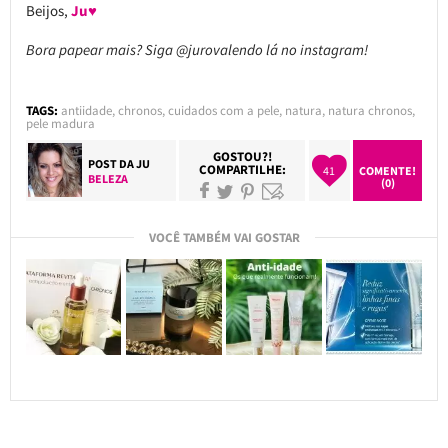
Beijos,
Ju♥
Bora papear mais? Siga @jurovalendo lá no instagram!
TAGS:
antiidade
,
chronos
,
cuidados com a pele
,
natura
,
natura chronos
,
pele madura
GOSTOU?!
POST DA
JU
COMPARTILHE:
41
COMENTE!
BELEZA
(0)
VOCÊ TAMBÉM VAI GOSTAR