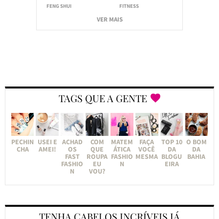
FENG SHUI
FITNESS
VER MAIS
TAGS QUE A GENTE
PECHIN
USEI E
ACHAD
COM
MATEM
FAÇA
TOP 10
O BOM
CHA
AMEI!
OS
QUE
ÁTICA
VOCÊ
DA
DA
FAST
ROUPA
FASHIO
MESMA
BLOGU
BAHIA
FASHIO
EU
N
EIRA
N
VOU?
TENHA CABELOS INCRÍVEIS JÁ