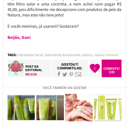
têm filtro solar e uma corzinha, e nem achei ruim pagar R$
45,00, pois dificilmente me decepciono com produtos de pele da
Natura, mas este não teve jeito!
E vocês meninas, já usaram? Gostaram?
Beijão, Dani
TAGS:
hidratante facial
,
hidratante tonalizante
,
natura
,
natura chronos
GOSTOU?!
POST DA
COMPARTILHE:
5
COMENTE!
EDITORIAL
(19)
BELEZA
VOCÊ TAMBÉM VAI GOSTAR