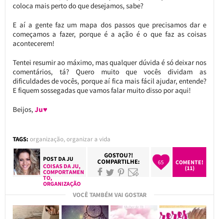
coloca mais perto do que desejamos, sabe?
E aí a gente faz um mapa dos passos que precisamos dar e
começamos a fazer, porque é a ação é o que faz as coisas
acontecerem!
Tentei resumir ao máximo, mas qualquer dúvida é só deixar nos
comentários, tá? Quero muito que vocês dividam as
dificuldades de vocês, porque aí fica mais fácil ajudar, entende?
E fiquem sossegadas que vamos falar muito disso por aqui!
Beijos,
Ju♥
TAGS:
organização
,
organizar a vida
GOSTOU?!
POST DA
JU
COMPARTILHE:
65
COMENTE!
COISAS DA JU
,
(11)
COMPORTAMEN
TO
,
ORGANIZAÇÃO
VOCÊ TAMBÉM VAI GOSTAR