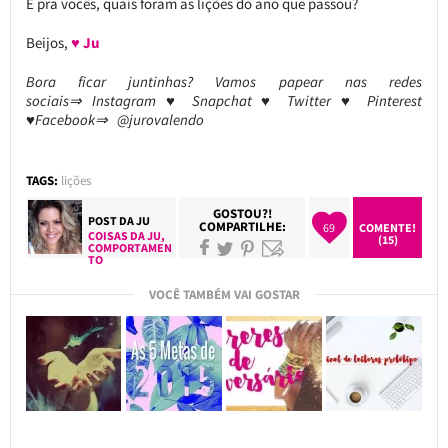
E pra vocês, quais foram as lições do ano que passou?
Beijos,
♥ Ju
Bora ficar juntinhas? Vamos papear nas redes
sociais⇒ Instagram ♥ Snapchat ♥ Twitter ♥ Pinterest
♥Facebook⇒ @jurovalendo
TAGS:
lições
GOSTOU?!
POST DA
JU
COMPARTILHE:
69
COMENTE!
COISAS DA JU
,
(15)
COMPORTAMEN
TO
VOCÊ TAMBÉM VAI GOSTAR