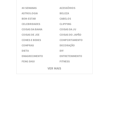
40 SEMANAS
ACESSÓRIOS
ASTROLOGIA
BELEZA
BEM-ESTAR
CABELOS
CELEBRIDADES
CLIPPING
COISAS DA BAHIA
COISAS DA JU
COISAS DE JEE
COISAS DO JAPÃO
COMES E BEBES
COMPORTAMENTO
COMPRAS
DECORAÇÃO
DIETA
DIY
EMAGRECIMENTO
ENTRETENIMENTO
FENG SHUI
FITNESS
VER MAIS