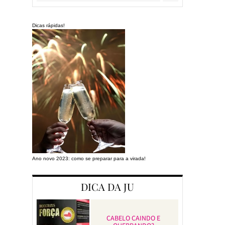
Dicas rápidas!
Ano novo 2023: como se preparar para a virada!
Preparando a cas
DICA DA JU
CABELO CAINDO E