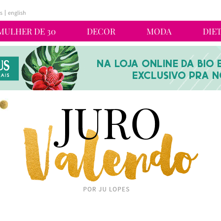
s
english
MULHER DE 30
DECOR
MODA
DIE