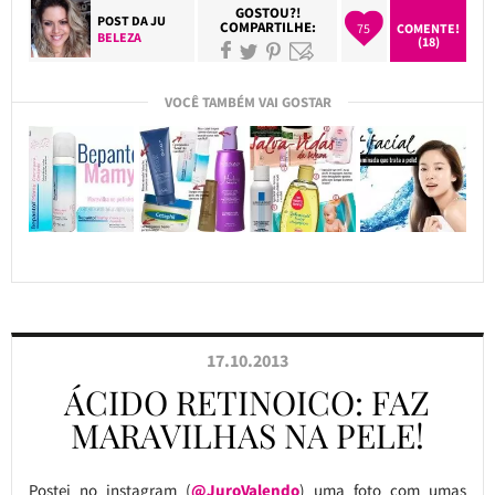
GOSTOU?!
POST DA
JU
COMPARTILHE:
75
COMENTE!
BELEZA
(18)
VOCÊ TAMBÉM VAI GOSTAR
17.10.2013
ÁCIDO RETINOICO: FAZ
MARAVILHAS NA PELE!
Postei no instagram (
@JuroValendo
) uma foto com umas