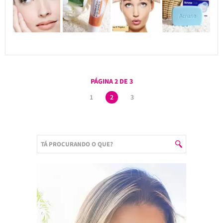
PÁGINA 2 DE 3
1
2
3