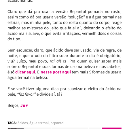
acostumando.
Claro que dá pra usar a versão Bepantol pomada no rosto,
assim como dá pra usar a versão “solução” e a água termal nas
estrias, mas minha pele, tanto do rosto quanto do corpo, reage
melhor as misturas do jeito que falei aí, deixando o efeito do
ácido mais suave, o que evita irritações, vermelhidões e coisas
do tipo.
Sem esquecer, claro, que ácido deve ser usado, via de regra, de
noite, e que o udo do filtro solar durante o dia é obrigatório,
viu? Juízo, meu povo,
rai ai
! rs Pra quem quiser saber mais
sobre o Bepantol e suas formas de uso na beleza e nos cabelos,
é só
clicar aqui
. E
nesse post aqui
tem mais 9 formas de usar a
água termal na beleza.
E se você tiver alguma dica pra suavizar o efeito do ácido na
pele,
“faz favor”
e divide aí, tá?
Beijos,
Ju♥
TAGS:
ácidos
,
água termal
,
bepantol