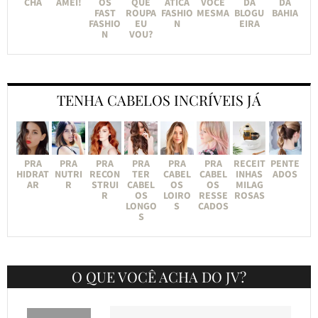
CHA
AMEI!
OS
QUE
ÁTICA
VOCÊ
DA
DA
FAST
ROUPA
FASHIO
MESMA
BLOGU
BAHIA
FASHIO
EU
N
EIRA
N
VOU?
TENHA CABELOS INCRÍVEIS JÁ
PRA
PRA
PRA
PRA
PRA
PRA
RECEIT
PENTE
HIDRAT
NUTRI
RECON
TER
CABEL
CABEL
INHAS
ADOS
AR
R
STRUI
CABEL
OS
OS
MILAG
R
OS
LOIRO
RESSE
ROSAS
LONGO
S
CADOS
S
O QUE VOCÊ ACHA DO JV?