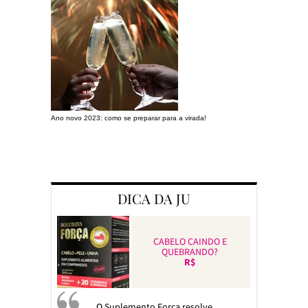
Ano novo 2023: como se preparar para a virada!
Preparando a c
DICA DA JU
CABELO CAINDO E
QUEBRANDO?
R$
O Suplemento Força resolve