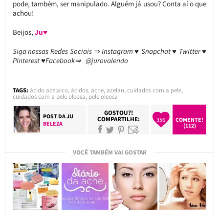
pode, também, ser manipulado. Alguém já usou? Conta aí o que
achou!
Beijos,
Ju♥
Siga nossas Redes Sociais ⇒ Instagram ♥ Snapchat ♥ Twitter ♥
Pinterest ♥Facebook⇒ @jurovalendo
TAGS:
ácido azelaico
,
ácidos
,
acne
,
azelan
,
cuidados com a pele
,
cuidados com a pele oleosa
,
pele oleosa
GOSTOU?!
POST DA
JU
COMPARTILHE:
356
COMENTE!
BELEZA
(112)
VOCÊ TAMBÉM VAI GOSTAR