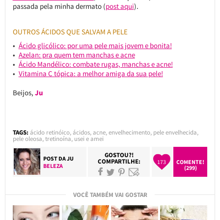
passada pela minha dermato (
post aqui
).
OUTROS ÁCIDOS QUE SALVAM A PELE
Ácido glicólico: por uma pele mais jovem e bonita!
Azelan: pra quem tem manchas e acne
Ácido Mandélico: combate rugas, manchas e acne!
Vitamina C tópica: a melhor amiga da sua pele!
Beijos,
Ju
TAGS:
ácido retinóico
,
ácidos
,
acne
,
envelhecimento
,
pele envelhecida
,
pele oleosa
,
tretinoína
,
usei e amei
GOSTOU?!
POST DA
JU
COMPARTILHE:
173
COMENTE!
BELEZA
(299)
VOCÊ TAMBÉM VAI GOSTAR