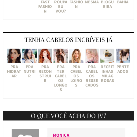
FAST
ROUPA
FASHIO
MESMA
BLOGU
BAHIA
FASHIO
EU
N
EIRA
N
VOU?
TENHA CABELOS INCRÍVEIS JÁ
PRA
PRA
PRA
PRA
PRA
PRA
RECEIT
PENTE
HIDRAT
NUTRI
RECON
TER
CABEL
CABEL
INHAS
ADOS
AR
R
STRUI
CABEL
OS
OS
MILAG
R
OS
LOIRO
RESSE
ROSAS
LONGO
S
CADOS
S
O QUE VOCÊ ACHA DO JV?
MONICA