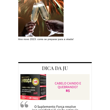
Ano novo 2023: como se preparar para a virada!
Preparando a c
DICA DA JU
CABELO CAINDO E
QUEBRANDO?
R$
O Suplemento Força resolve