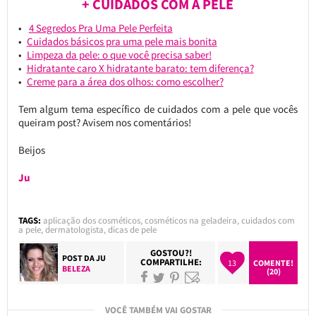
+ CUIDADOS COM A PELE
4 Segredos Pra Uma Pele Perfeita
Cuidados básicos pra uma pele mais bonita
Limpeza da pele: o que você precisa saber!
Hidratante caro X hidratante barato: tem diferença?
Creme para a área dos olhos: como escolher?
Tem algum tema específico de cuidados com a pele que vocês
queiram post? Avisem nos comentários!
Beijos
Ju
TAGS:
aplicação dos cosméticos
,
cosméticos na geladeira
,
cuidados com
a pele
,
dermatologista
,
dicas de pele
GOSTOU?!
POST DA
JU
COMPARTILHE:
13
COMENTE!
BELEZA
(20)
VOCÊ TAMBÉM VAI GOSTAR