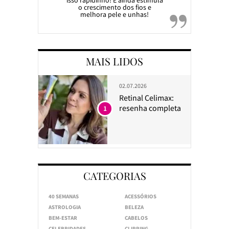
isso rapidinho! E ainda estimula
o crescimento dos fios e
melhora pele e unhas!
MAIS LIDOS
02.07.2026
Retinal Celimax:
resenha completa
1
CATEGORIAS
40 SEMANAS
ACESSÓRIOS
ASTROLOGIA
BELEZA
BEM-ESTAR
CABELOS
CELEBRIDADES
CLIPPING