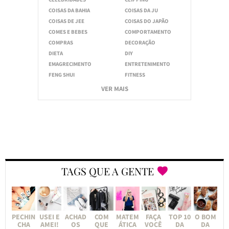
COISAS DA BAHIA
COISAS DA JU
COISAS DE JEE
COISAS DO JAPÃO
COMES E BEBES
COMPORTAMENTO
COMPRAS
DECORAÇÃO
DIETA
DIY
EMAGRECIMENTO
ENTRETENIMENTO
FENG SHUI
FITNESS
VER MAIS
TAGS QUE A GENTE
PECHIN
USEI E
ACHAD
COM
MATEM
FAÇA
TOP 10
O BOM
CHA
AMEI!
OS
QUE
ÁTICA
VOCÊ
DA
DA