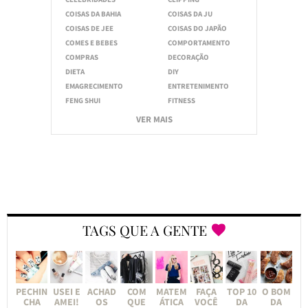
COISAS DA BAHIA
COISAS DA JU
COISAS DE JEE
COISAS DO JAPÃO
COMES E BEBES
COMPORTAMENTO
COMPRAS
DECORAÇÃO
DIETA
DIY
EMAGRECIMENTO
ENTRETENIMENTO
FENG SHUI
FITNESS
VER MAIS
TAGS QUE A GENTE
PECHIN
USEI E
ACHAD
COM
MATEM
FAÇA
TOP 10
O BOM
CHA
AMEI!
OS
QUE
ÁTICA
VOCÊ
DA
DA