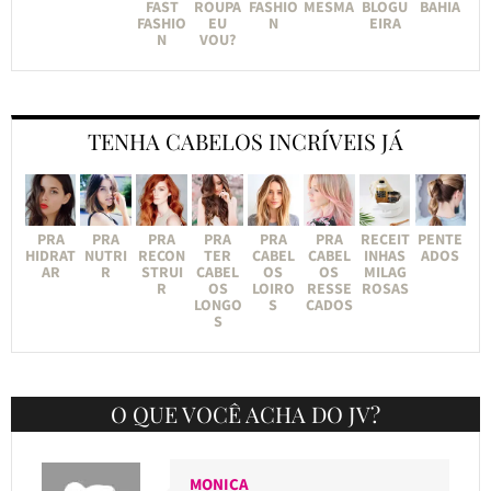
FAST
ROUPA
FASHIO
MESMA
BLOGU
BAHIA
FASHIO
EU
N
EIRA
N
VOU?
TENHA CABELOS INCRÍVEIS JÁ
PRA
PRA
PRA
PRA
PRA
PRA
RECEIT
PENTE
HIDRAT
NUTRI
RECON
TER
CABEL
CABEL
INHAS
ADOS
AR
R
STRUI
CABEL
OS
OS
MILAG
R
OS
LOIRO
RESSE
ROSAS
LONGO
S
CADOS
S
O QUE VOCÊ ACHA DO JV?
MONICA