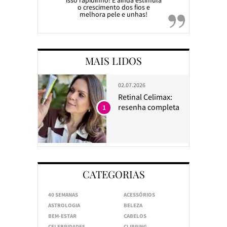
isso rapidinho! E ainda estimula
o crescimento dos fios e
melhora pele e unhas!
MAIS LIDOS
02.07.2026
Retinal Celimax:
resenha completa
1
CATEGORIAS
40 SEMANAS
ACESSÓRIOS
ASTROLOGIA
BELEZA
BEM-ESTAR
CABELOS
CELEBRIDADES
CLIPPING