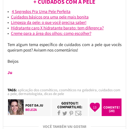
+ CUIDADOS COM A PELE
4 Segredos Pra Uma Pele Perfeita
Cuidados básicos pra uma pele mais bonita
Limpeza da pele: o que você precisa saber!
Hidratante caro X hidratante barato: tem diferença?
Creme para a área dos olhos: como escolher?
Tem algum tema específico de cuidados com a pele que vocês
queiram post? Avisem nos comentários!
Beijos
Ju
TAGS:
aplicação dos cosméticos
,
cosméticos na geladeira
,
cuidados com
a pele
,
dermatologista
,
dicas de pele
GOSTOU?!
POST DA
JU
COMPARTILHE:
13
COMENTE!
BELEZA
(20)
VOCÊ TAMBÉM VAI GOSTAR