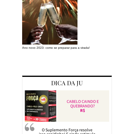
Ano novo 2023: como se preparar para a virada!
Preparando a c
DICA DA JU
CABELO CAINDO E
QUEBRANDO?
R$
O Suplemento Força resolve