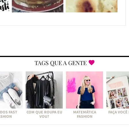
TAGS QUE A GENTE
DOS FAST
COM QUE ROUPA EU
MATEMÁTICA
FAÇA VOCÊ
ASHION
VOU?
FASHION