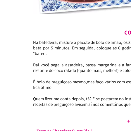
CO
Na batedeira, misture o pacote de bolo de limão, os 3
bata por 5 minutos. Em seguida, coloque as 6 goti
“bater”.
Daí você pega a assadeira, passa margarina e a far
restante do coco ralado (quanto mais, melhor!) e colo
É bolo de preguiçoso mesmo,mas faço vários com ess
fica ótimo!
Quem fizer me conta depois, tá? E se postarem no in
receitas de preguiçoso avisem aí nos comentários que
+
Torta de Chocolate Super Fácil