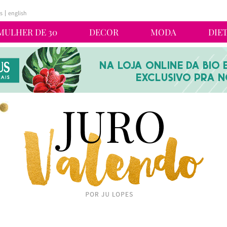
s
english
MULHER DE 30
DECOR
MODA
DIE