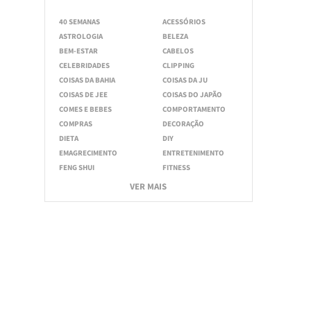
40 SEMANAS
ACESSÓRIOS
ASTROLOGIA
BELEZA
BEM-ESTAR
CABELOS
CELEBRIDADES
CLIPPING
COISAS DA BAHIA
COISAS DA JU
COISAS DE JEE
COISAS DO JAPÃO
COMES E BEBES
COMPORTAMENTO
COMPRAS
DECORAÇÃO
DIETA
DIY
EMAGRECIMENTO
ENTRETENIMENTO
FENG SHUI
FITNESS
VER MAIS