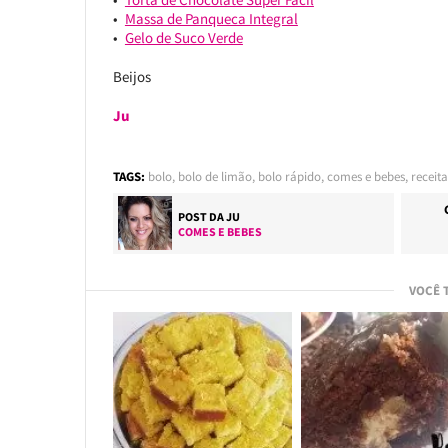
Massa de Panqueca Integral
Gelo de Suco Verde
Beijos
Ju
TAGS:
bolo
,
bolo de limão
,
bolo rápido
,
comes e bebes
,
receita
POST DA
JU
COMES E BEBES
VOCÊ 