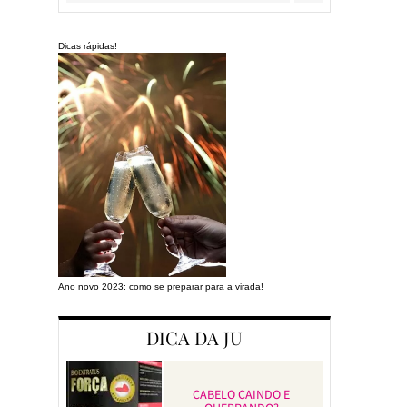
Dicas rápidas!
Ano novo 2023: como se preparar para a virada!
Preparando a cas
DICA DA JU
CABELO CAINDO E