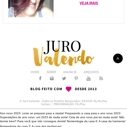
VEJA MAIS
HOME
SOBRE
ANUNCIE
ARQUIVOS
BLOG FEITO COM
DESDE 2013
© Juro Valendo - Todos os Direitos Reservados | DESIGN:
My Wishes
Gallery
| PROGRAMAÇÃO:
PlicPlac
Ano novo 2023: como se preparar para a virada!
Preparando a casa para o ano novo 2023
Superstições de ano novo: um 2023 de muita sorte!
Ceia de ano novo pra ter muita sorte!
Não
dorme bem?
Para você que não consegue dormir!
Numerologia da casa 6: A casa da harmonia!
Numerologia da casa 5: A casa das mudanças!