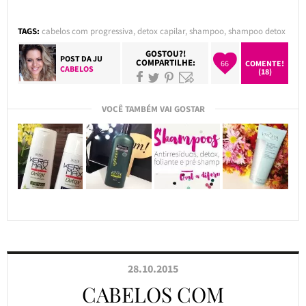
TAGS:
cabelos com progressiva
,
detox capilar
,
shampoo
,
shampoo detox
GOSTOU?!
POST DA
JU
COMPARTILHE:
66
COMENTE!
CABELOS
(18)
VOCÊ TAMBÉM VAI GOSTAR
28.10.2015
CABELOS COM