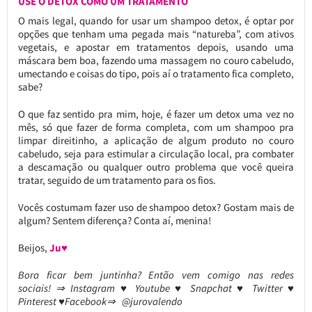
USE O DETOX COMO UM TRATAMENTO
O mais legal, quando for usar um shampoo detox, é optar por
opções que tenham uma pegada mais “natureba”, com ativos
vegetais, e apostar em tratamentos depois, usando uma
máscara bem boa, fazendo uma massagem no couro cabeludo,
umectando e coisas do tipo, pois aí o tratamento fica completo,
sabe?
O que faz sentido pra mim, hoje, é fazer um detox uma vez no
mês, só que fazer de forma completa, com um shampoo pra
limpar direitinho, a aplicação de algum produto no couro
cabeludo, seja para estimular a circulação local, pra combater
a descamação ou qualquer outro problema que você queira
tratar, seguido de um tratamento para os fios.
Vocês costumam fazer uso de shampoo detox? Gostam mais de
algum? Sentem diferença? Conta aí, menina!
Beijos,
Ju♥
Bora ficar bem juntinha? Então vem comigo nas redes
sociais! ⇒ Instagram ♥ Youtube ♥ Snapchat ♥ Twitter ♥
Pinterest ♥Facebook⇒ @jurovalendo