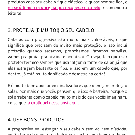
produtos caso seu cabelo fique elástico, e quase sempre fica, e
nesse último tem um guia pra recuperar o cabelo,
recomendo a
leitura!
3. PROTEJA (E MUITO!) O SEU CABELO
Cabelos com progressiva são muito mais vulneráveis, o que
significa que precisam de muito mais proteção, e isso inclui
proteção quando secamos, pranchamos, fazemos babyliss,
vamos pra praia, pra piscina e por aí vai. Ou seja, tem que usar
protetor térmico sempre que usar alguma fonte de calor, já que
elas estragam bastante os fios, e isso em um cabelo que, por
dentro, já está muito danificado é desastre na certa!
E é muito bom apostar em finalizadores que ofereçam proteção
solar, por mais que vocês pensem que isso é besteira, porque o
sol arrebenta com o cabelo muito mais do que vocês imaginam,
coisa que
já expliquei nesse post aqui.
4. USE BONS PRODUTOS
A progressiva vai estragar o seu cabelo
sem dó nem piedade
,
então trate de preparar o bolso pra gastar com bons produtos,