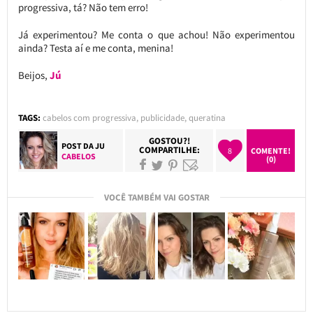
progressiva, tá? Não tem erro!
Já experimentou? Me conta o que achou! Não experimentou
ainda? Testa aí e me conta, menina!
Beijos,
Jú
TAGS:
cabelos com progressiva
,
publicidade
,
queratina
GOSTOU?!
POST DA
JU
COMPARTILHE:
8
COMENTE!
CABELOS
(0)
VOCÊ TAMBÉM VAI GOSTAR