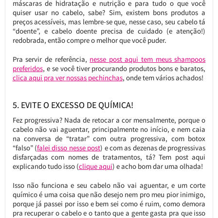
máscaras de hidratação e nutrição e para tudo o que você
quiser usar no cabelo, sabe? Sim, existem bons produtos a
preços acessíveis, mas lembre-se que, nesse caso, seu cabelo tá
“doente”, e cabelo doente precisa de cuidado (e atenção!)
redobrada, então compre o melhor que você puder.
Pra servir de referência,
nesse post aqui tem meus shampoos
preferidos
, e se você tiver procurando produtos bons e baratos,
clica aqui pra ver nossas pechinchas
, onde tem vários achados!
5. EVITE O EXCESSO DE QUÍMICA!
Fez progressiva? Nada de retocar a cor mensalmente, porque o
cabelo não vai aguentar, principalmente no início, e nem caia
na conversa de “tratar” com outra progressiva, com botox
“falso” (
falei disso nesse post
) e com as dezenas de progressivas
disfarçadas com nomes de tratamentos, tá? Tem post aqui
explicando tudo isso (
clique aqui
) e acho bom dar uma olhada!
Isso não funciona e seu cabelo não vai aguentar, e um corte
químico é uma coisa que não desejo nem pro meu pior inimigo,
porque já passei por isso e bem sei como é ruim, como demora
pra recuperar o cabelo e o tanto que a gente gasta pra que isso