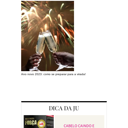
Ano novo 2023: como se preparar para a virada!
Preparando a c
DICA DA JU
CABELO CAINDO E