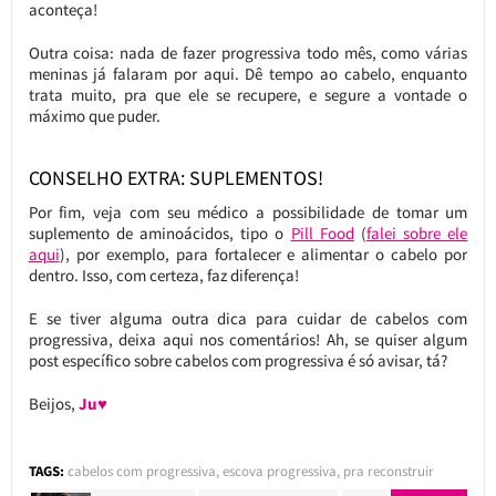
aconteça!
Outra coisa: nada de fazer progressiva todo mês, como várias
meninas já falaram por aqui. Dê tempo ao cabelo, enquanto
trata muito, pra que ele se recupere, e segure a vontade o
máximo que puder.
CONSELHO EXTRA: SUPLEMENTOS!
Por fim, veja com seu médico a possibilidade de tomar um
suplemento de aminoácidos, tipo o
Pill Food
(
falei sobre ele
aqui
), por exemplo, para fortalecer e alimentar o cabelo por
dentro. Isso, com certeza, faz diferença!
E se tiver alguma outra dica para cuidar de cabelos com
progressiva, deixa aqui nos comentários! Ah, se quiser algum
post específico sobre cabelos com progressiva é só avisar, tá?
Beijos,
Ju♥
TAGS:
cabelos com progressiva
,
escova progressiva
,
pra reconstruir