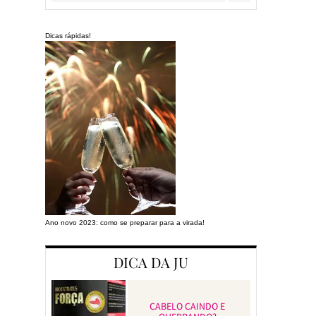
Dicas rápidas!
Ano novo 2023: como se preparar para a virada!
Preparando a cas
DICA DA JU
CABELO CAINDO E