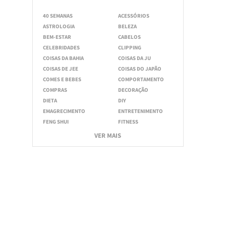
40 SEMANAS
ACESSÓRIOS
ASTROLOGIA
BELEZA
BEM-ESTAR
CABELOS
CELEBRIDADES
CLIPPING
COISAS DA BAHIA
COISAS DA JU
COISAS DE JEE
COISAS DO JAPÃO
COMES E BEBES
COMPORTAMENTO
COMPRAS
DECORAÇÃO
DIETA
DIY
EMAGRECIMENTO
ENTRETENIMENTO
FENG SHUI
FITNESS
VER MAIS