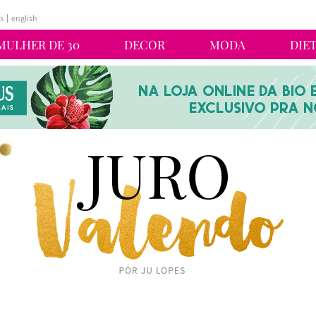
s
english
MULHER DE 30
DECOR
MODA
DIE