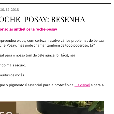
10.12.2018
ROCHE-POSAY: RESENHA
r solar anthelios la roche-posay
preendeu e que, com certeza, resolve vários problemas de beleza
oche-Posay, mas pode chamar também de todo poderoso, tá?
al para o nosso tom de pele nunca foi fácil, né?
ando mais escuro.
muitas de vocês.
e que o pigmento é essencial para a proteção da
luz visível
e para a