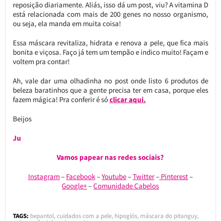
reposição diariamente. Aliás, isso dá um post, viu? A vitamina D
está relacionada com mais de 200 genes no nosso organismo,
ou seja, ela manda em muita coisa!
Essa máscara revitaliza, hidrata e renova a pele, que fica mais
bonita e viçosa. Faço já tem um tempão e indico muito! Façam e
voltem pra contar!
Ah, vale dar uma olhadinha no post onde listo 6 produtos de
beleza baratinhos que a gente precisa ter em casa, porque eles
fazem mágica! Pra conferir é só
clicar aqui.
Beijos
Ju
Vamos papear nas redes sociais?
Instagram
–
Facebook
–
Youtube
–
Twitter
–
Pinterest
–
Google+
–
Comunidade Cabelos
TAGS:
bepantol
,
cuidados com a pele
,
hipoglós
,
máscara do pitanguy
,