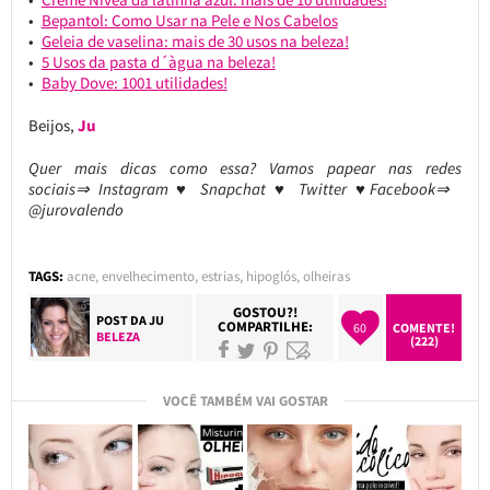
Bepantol: Como Usar na Pele e Nos Cabelos
Geleia de vaselina: mais de 30 usos na beleza!
5 Usos da pasta d´àgua na beleza!
Baby Dove: 1001 utilidades!
Beijos,
Ju
Quer mais dicas como essa? Vamos papear nas redes
sociais⇒ Instagram ♥ Snapchat ♥ Twitter ♥Facebook⇒
@jurovalendo
TAGS:
acne
,
envelhecimento
,
estrias
,
hipoglós
,
olheiras
GOSTOU?!
POST DA
JU
COMPARTILHE:
60
COMENTE!
BELEZA
(222)
VOCÊ TAMBÉM VAI GOSTAR