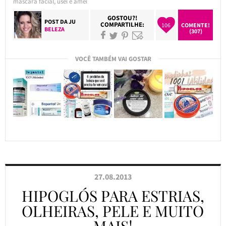
máscara facial
,
usei e amei
GOSTOU?!
POST DA
JU
COMPARTILHE:
106
COMENTE!
BELEZA
(307)
VOCÊ TAMBÉM VAI GOSTAR
27.08.2013
HIPOGLÓS PARA ESTRIAS,
OLHEIRAS, PELE E MUITO
MAIS!