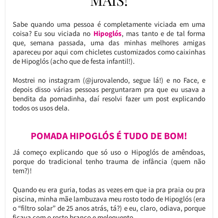
Sabe quando uma pessoa é completamente viciada em uma
coisa? Eu sou viciada no
Hipoglós
, mas tanto e de tal forma
que, semana passada, uma das minhas melhores amigas
apareceu por aqui com chicletes customizados como caixinhas
de Hipoglós (acho que de festa infantil!).
Mostrei no instagram (@jurovalendo, segue lá!) e no Face, e
depois disso várias pessoas perguntaram pra que eu usava a
bendita da pomadinha, daí resolvi fazer um post explicando
todos os usos dela.
POMADA HIPOGLÓS É TUDO DE BOM!
Já começo explicando que só uso o Hipoglós de amêndoas,
porque do tradicional tenho trauma de infância (quem não
tem?)!
Quando eu era guria, todas as vezes em que ia pra praia ou pra
piscina, minha mãe lambuzava meu rosto todo de Hipoglós (era
o “filtro solar” de 25 anos atrás, tá?) e eu, claro, odiava, porque
ficava com o rosto branco e melequento.