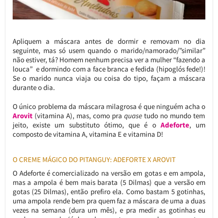
Apliquem a máscara antes de dormir e removam no dia
seguinte, mas só usem quando o marido/namorado/”similar”
não estiver, tá? Homem nenhum precisa ver a mulher “fazendo a
louca” e dormindo com a face branca e fedida (hipoglós fede!)!
Se o marido nunca viaja ou coisa do tipo, façam a máscara
durante o dia.
O único problema da máscara milagrosa é que ninguém acha o
Arovit
(vitamina A), mas, como pra
quase
tudo no mundo tem
jeito, existe um substituto ótimo, que é o
Adeforte
, um
composto de vitamina A, vitamina E e vitamina D!
O CREME MÁGICO DO PITANGUY: ADEFORTE X AROVIT
O Adeforte é comercializado na versão em gotas e em ampola,
mas a ampola é bem mais barata (5 Dilmas) que a versão em
gotas (25 Dilmas), então prefiro ela. Como bastam 5 gotinhas,
uma ampola rende bem pra quem faz a máscara de uma a duas
vezes na semana (dura um mês), e pra medir as gotinhas eu