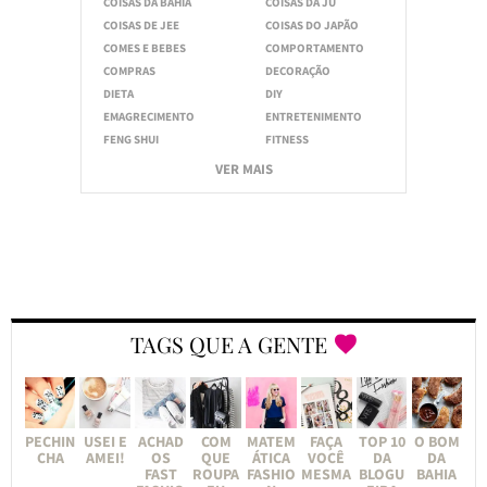
COISAS DA BAHIA
COISAS DA JU
COISAS DE JEE
COISAS DO JAPÃO
COMES E BEBES
COMPORTAMENTO
COMPRAS
DECORAÇÃO
DIETA
DIY
EMAGRECIMENTO
ENTRETENIMENTO
FENG SHUI
FITNESS
VER MAIS
TAGS QUE A GENTE
PECHIN
USEI E
ACHAD
COM
MATEM
FAÇA
TOP 10
O BOM
CHA
AMEI!
OS
QUE
ÁTICA
VOCÊ
DA
DA
FAST
ROUPA
FASHIO
MESMA
BLOGU
BAHIA