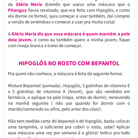
da
Glória Maria
dizendo que usava uma máscara que o
Pitanguy
havia receitado, que era feita com Hipoglós, e como
ela dorme no formol, quis começar a usar também, daí comprei
a versão de amêndoas e comecei a usar pra muita coisa!
A
Glória Maria diz que essa máscara é quem mantém a pele
dela jovem,
e como eu também quero a minha jovem, fiquei
com inveja branca e tratei de começar.
HIPOGLÓS NO ROSTO COM BEPANTOL
Pra quem não conhece, a máscara é feita da seguinte forma:
Misture Bepantol (pomada), Hipoglós, 5 gotinhas de vitamina E
e 5 gotinhas de vitamina A (Arovit), que são vendidos em
farmácia, e aplique na pele limpa, antes de dormir, removendo
na manhã seguinte ( não use quando for dormir com o
marido/namorado ou afins, pelo amor dos céus!).
Não tem medida certa do bepantol e do hipoglós, basta colocar
uma tampinha, o suficiente pra cobrir o rosto, sabe? Aplicar
essa máscara uma vez por semana é a glória! Indico pra todo