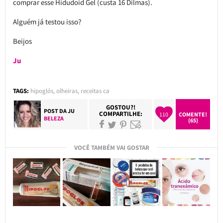
comprar esse Hidudoid Gel (custa 16 Dilmas).
Alguém já testou isso?
Beijos
Ju
TAGS:
hipoglós
,
olheiras
,
receitas ca
GOSTOU?!
POST DA
JU
COMPARTILHE:
110
COMENTE!
BELEZA
(65)
VOCÊ TAMBÉM VAI GOSTAR