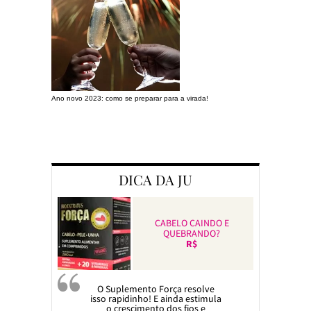
Ano novo 2023: como se preparar para a virada!
Preparando a c
DICA DA JU
CABELO CAINDO E
QUEBRANDO?
R$
O Suplemento Força resolve
isso rapidinho! E ainda estimula
o crescimento dos fios e