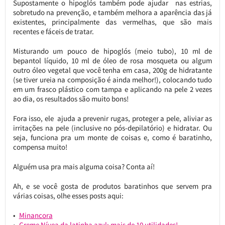
Supostamente o hipoglós também pode ajudar nas estrias,
sobretudo na prevenção, e também melhora a aparência das já
existentes, principalmente das vermelhas, que são mais
recentes e fáceis de tratar.
Misturando um pouco de hipoglós (meio tubo), 10 ml de
bepantol líquido, 10 ml de óleo de rosa mosqueta ou algum
outro óleo vegetal que você tenha em casa, 200g de hidratante
(se tiver ureia na composição é ainda melhor!), colocando tudo
em um frasco plástico com tampa e aplicando na pele 2 vezes
ao dia, os resultados são muito bons!
Fora isso, ele ajuda a prevenir rugas, proteger a pele, aliviar as
irritações na pele (inclusive no pós-depilatório) e hidratar. Ou
seja, funciona pra um monte de coisas e, como é baratinho,
compensa muito!
Alguém usa pra mais alguma coisa? Conta aí!
Ah, e se você gosta de produtos baratinhos que servem pra
várias coisas, olhe esses posts aqui:
Minancora
Creme Nívea da latinha azul: mais de 10 utilidades!