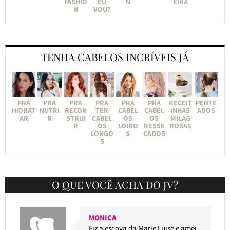
FASHIO
EU
N
EIRA
N
VOU?
TENHA CABELOS INCRÍVEIS JÁ
PRA
PRA
PRA
PRA
PRA
PRA
RECEIT
PENTE
HIDRAT
NUTRI
RECON
TER
CABEL
CABEL
INHAS
ADOS
AR
R
STRUI
CABEL
OS
OS
MILAG
R
OS
LOIRO
RESSE
ROSAS
LONGO
S
CADOS
S
O QUE VOCÊ ACHA DO JV?
MONICA
Fiz a escova da Marie Luise e amei.