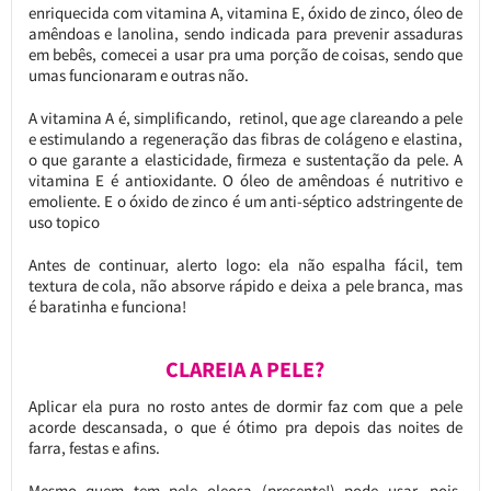
enriquecida com vitamina A, vitamina E, óxido de zinco, óleo de
amêndoas e lanolina, sendo indicada para prevenir assaduras
em bebês, comecei a usar pra uma porção de coisas, sendo que
umas funcionaram e outras não.
A vitamina A é, simplificando, retinol, que age clareando a pele
e estimulando a regeneração das fibras de colágeno e elastina,
o que garante a elasticidade, firmeza e sustentação da pele. A
vitamina E é antioxidante. O óleo de amêndoas é nutritivo e
emoliente. E o óxido de zinco é um anti-séptico adstringente de
uso topico
Antes de continuar, alerto logo: ela não espalha fácil, tem
textura de cola, não absorve rápido e deixa a pele branca, mas
é baratinha e funciona!
CLAREIA A PELE?
Aplicar ela pura no rosto antes de dormir faz com que a pele
acorde descansada, o que é ótimo pra depois das noites de
farra, festas e afins.
Mesmo quem tem pele oleosa (presente!) pode usar, pois,