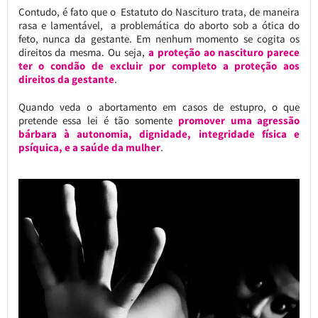
Contudo, é fato que o Estatuto do Nascituro trata, de maneira
rasa e lamentável, a problemática do aborto sob a ótica do
feto, nunca da gestante. Em nenhum momento se cogita os
direitos da mesma. Ou seja,
a proteção ao nascituro parece
ter o condão de excluir por completo a proteção aos
direitos da gestante
.
Quando veda o abortamento em casos de estupro, o que
pretende essa lei é tão somente
promover uma agressão
bárbara à autonomia, dignidade, integridade física e
psíquica, e a saúde da mulher
.