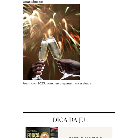
Dicas rápidas!
Ano novo 2023: como se preparar para a virada!
Preparando a c
DICA DA JU