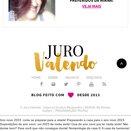
PREFERIDOS DA MIRNA!
VEJA MAIS
HOME
SOBRE
ANUNCIE
ARQUIVOS
BLOG FEITO COM
DESDE 2013
© Juro Valendo - Todos os Direitos Reservados | DESIGN:
My Wishes
Gallery
| PROGRAMAÇÃO:
PlicPlac
Ano novo 2023: como se preparar para a virada!
Preparando a casa para o ano novo 2023
Superstições de ano novo: um 2023 de muita sorte!
Ceia de ano novo pra ter muita sorte!
Não
dorme bem?
Para você que não consegue dormir!
Numerologia da casa 6: A casa da harmonia!