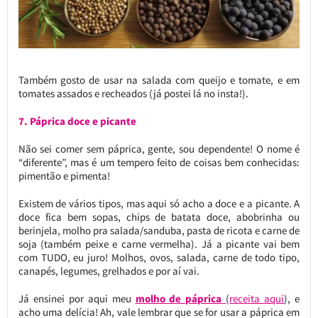
Também gosto de usar na salada com queijo e tomate, e em
tomates assados e recheados (já postei lá no insta!).
7. Páprica doce e picante
Não sei comer sem páprica, gente, sou dependente! O nome é
“diferente”, mas é um tempero feito de coisas bem conhecidas:
pimentão e pimenta!
Existem de vários tipos, mas aqui só acho a doce e a picante. A
doce fica bem sopas, chips de batata doce, abobrinha ou
berinjela, molho pra salada/sanduba, pasta de ricota e carne de
soja (também peixe e carne vermelha). Já a picante vai bem
com TUDO, eu juro! Molhos, ovos, salada, carne de todo tipo,
canapés, legumes, grelhados e por aí vai.
Já ensinei por aqui meu
molho de páprica
(
receita aqui
), e
acho uma delícia! Ah, vale lembrar que se for usar a páprica em