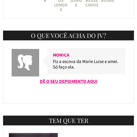
R
OS
LOIRO
RESSE
ROSAS
LONGO
S
CADOS
S
O QUE VOCÊ ACHA DO JV?
MONICA
Fiz a escova da Marie Luise e amei.
Só faço ela.
DÊ O SEU DEPOIMENTO AQUI
TEM QUE TER