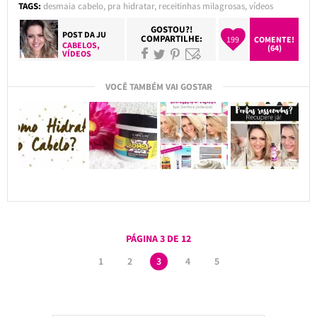
TAGS:
desmaia cabelo
,
pra hidratar
,
receitinhas milagrosas
,
vídeos
GOSTOU?!
POST DA
JU
COMPARTILHE:
199
COMENTE!
CABELOS
,
(64)
VÍDEOS
VOCÊ TAMBÉM VAI GOSTAR
PÁGINA 3 DE 12
1
2
3
4
5