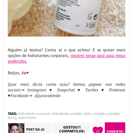
Alguém já testou? Conta aí o que achou! E se quiser mais
opções de hidratantes corporais,
mostrei nesse post aqui meus
preferidos.
Beijos,
Ju♥
Quer mais dicas como essa? Vamos papear nas redes
sociais⇒ Instagram ♥ Snapchat ♥ Twitter ♥ Pinterest
♥Facebook⇒ @jurovalendo
TAGS:
hidratante corporal
,
hidratante ureadin
,
isdin
,
ureadin
,
ureadin
spray
,
usei e amei
GOSTOU?!
POST DA
JU
COMPARTILHE:
23
COMENTE!