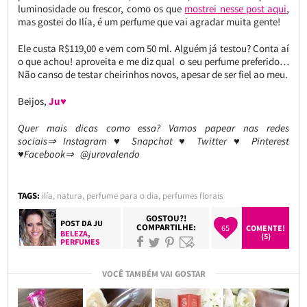
luminosidade ou frescor, como os que
mostrei nesse post aqui
,
mas gostei do Ilía, é um perfume que vai agradar muita gente!
Ele custa R$119,00 e vem com 50 ml. Alguém já testou? Conta aí
o que achou! aproveita e me diz qual o seu perfume preferido…
Não canso de testar cheirinhos novos, apesar de ser fiel ao meu.
Beijos,
Ju♥
Quer mais dicas como essa? Vamos papear nas redes
sociais⇒ Instagram ♥ Snapchat ♥ Twitter ♥ Pinterest
♥Facebook⇒ @jurovalendo
TAGS:
ilía
,
natura
,
perfume para o dia
,
perfumes florais
GOSTOU?!
POST DA
JU
COMPARTILHE:
65
COMENTE!
BELEZA
,
(5)
PERFUMES
VOCÊ TAMBÉM VAI GOSTAR