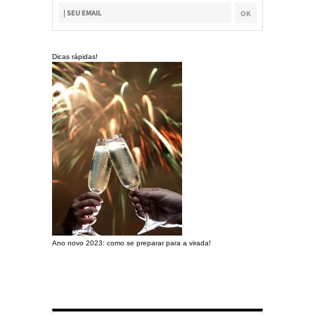
Dicas rápidas!
Ano novo 2023: como se preparar para a virada!
Preparando a c