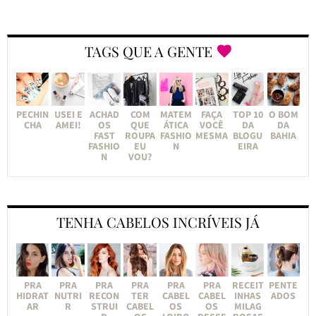
TAGS QUE A GENTE
PECHIN
USEI E
ACHAD
COM
MATEM
FAÇA
TOP 10
O BOM
CHA
AMEI!
OS
QUE
ÁTICA
VOCÊ
DA
DA
FAST
ROUPA
FASHIO
MESMA
BLOGU
BAHIA
FASHIO
EU
N
EIRA
N
VOU?
TENHA CABELOS INCRÍVEIS JÁ
PRA
PRA
PRA
PRA
PRA
PRA
RECEIT
PENTE
HIDRAT
NUTRI
RECON
TER
CABEL
CABEL
INHAS
ADOS
AR
R
STRUI
CABEL
OS
OS
MILAG