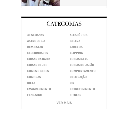
CATEGORIAS
40 SEMANAS
ACESSÓRIOS
ASTROLOGIA
BELEZA
BEM-ESTAR
CABELOS
CELEBRIDADES
CLIPPING
COISAS DA BAHIA
COISAS DA JU
COISAS DE JEE
COISAS DO JAPÃO
COMES E BEBES
COMPORTAMENTO
COMPRAS
DECORAÇÃO
DIETA
DIY
EMAGRECIMENTO
ENTRETENIMENTO
FENG SHUI
FITNESS
VER MAIS