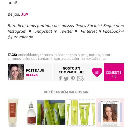
aqui!
Beijos,
Ju♥
Bora ficar mais juntinha nas nossas Redes Sociais? Segue aí ⇒
Instagram ♥ Snapchat ♥ Twitter ♥ Pinterest ♥Facebook⇒
@jurovalendo
TAGS:
antioxidante
,
chronos
,
cuidados com a pele
,
natura
,
natura
chronos
,
peles que contam histórias
,
plataforma revitalizante
GOSTOU?!
POST DA
JU
COMPARTILHE:
85
COMENTE!
BELEZA
(5)
VOCÊ TAMBÉM VAI GOSTAR