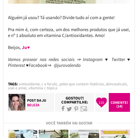
Alguém já usou? Tá usando? Divide tudo aí com a gente!
Pra mim é, com certeza, um dos melhores produtos que já usei,
e nº 1 absoluto em vitamina C/antioxidantes. Amo!
Beijos,
Ju♥
Vamos prosear nas redes sociais ⇒ Instagram ♥ Twitter ♥
Pinterest ♥Facebook⇒ @jurovalendo
TAGS:
antioxidante
,
c e ferulic
,
peles que contam histórias
,
skinceuticals
,
usei e amei
,
vitamina c tópica
GOSTOU?!
POST DA
JU
COMPARTILHE:
110
COMENTE!
BELEZA
(14)
VOCÊ TAMBÉM VAI GOSTAR