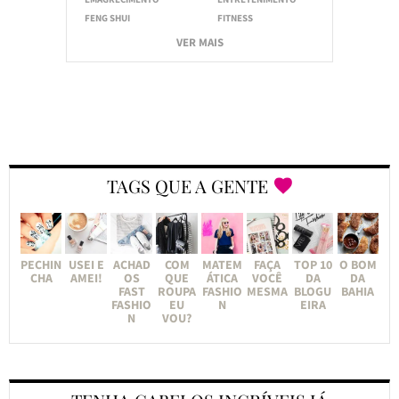
FENG SHUI
FITNESS
VER MAIS
TAGS QUE A GENTE
PECHIN
USEI E
ACHAD
COM
MATEM
FAÇA
TOP 10
O BOM
CHA
AMEI!
OS
QUE
ÁTICA
VOCÊ
DA
DA
FAST
ROUPA
FASHIO
MESMA
BLOGU
BAHIA
FASHIO
EU
N
EIRA
N
VOU?