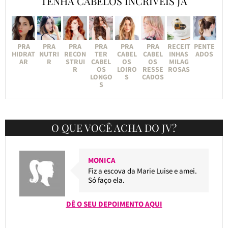
TENHA CABELOS INCRÍVEIS JÁ
PRA
PRA
PRA
PRA
PRA
PRA
RECEIT
PENTE
HIDRAT
NUTRI
RECON
TER
CABEL
CABEL
INHAS
ADOS
AR
R
STRUI
CABEL
OS
OS
MILAG
R
OS
LOIRO
RESSE
ROSAS
LONGO
S
CADOS
S
O QUE VOCÊ ACHA DO JV?
MONICA
Fiz a escova da Marie Luise e amei.
Só faço ela.
DÊ O SEU DEPOIMENTO AQUI