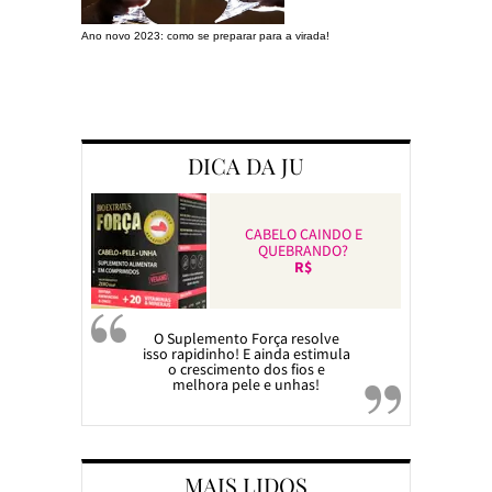
Ano novo 2023: como se preparar para a virada!
Preparando a c
DICA DA JU
CABELO CAINDO E
QUEBRANDO?
R$
O Suplemento Força resolve
isso rapidinho! E ainda estimula
o crescimento dos fios e
melhora pele e unhas!
MAIS LIDOS