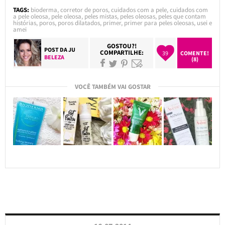
TAGS:
bioderma
,
corretor de poros
,
cuidados com a pele
,
cuidados com
a pele oleosa
,
pele oleosa
,
peles mistas
,
peles oleosas
,
peles que contam
histórias
,
poros
,
poros dilatados
,
primer
,
primer para peles oleosas
,
usei e
amei
GOSTOU?!
POST DA
JU
COMPARTILHE:
39
COMENTE!
BELEZA
(8)
VOCÊ TAMBÉM VAI GOSTAR