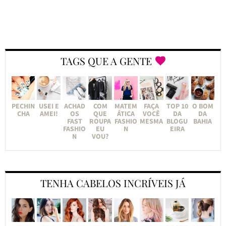
TAGS QUE A GENTE
PECHIN
USEI E
ACHAD
COM
MATEM
FAÇA
TOP 10
O BOM
CHA
AMEI!
OS
QUE
ÁTICA
VOCÊ
DA
DA
FAST
ROUPA
FASHIO
MESMA
BLOGU
BAHIA
FASHIO
EU
N
EIRA
N
VOU?
TENHA CABELOS INCRÍVEIS JÁ