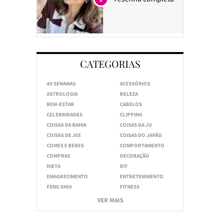
CATEGORIAS
40 SEMANAS
ACESSÓRIOS
ASTROLOGIA
BELEZA
BEM-ESTAR
CABELOS
CELEBRIDADES
CLIPPING
COISAS DA BAHIA
COISAS DA JU
COISAS DE JEE
COISAS DO JAPÃO
COMES E BEBES
COMPORTAMENTO
COMPRAS
DECORAÇÃO
DIETA
DIY
EMAGRECIMENTO
ENTRETENIMENTO
FENG SHUI
FITNESS
VER MAIS