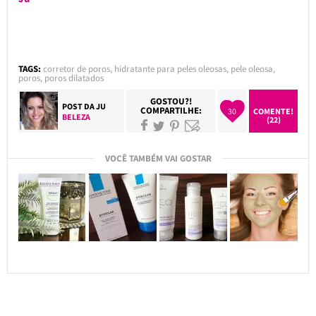
TAGS:
corretor de poros
,
hidratante para peles oleosas
,
pele oleosa
,
poros
,
poros dilatados
GOSTOU?!
POST DA
JU
COMPARTILHE:
30
COMENTE!
BELEZA
(22)
VOCÊ TAMBÉM VAI GOSTAR