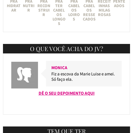
PRA
PRA
PRA
PRA
PRA
PRA
RECEIT
PENTE
HIDRAT
NUTRI
RECON
TER
CABEL
CABEL
INHAS
ADOS
AR
R
STRUI
CABEL
OS
OS
MILAG
R
OS
LOIRO
RESSE
ROSAS
LONGO
S
CADOS
S
O QUE VOCÊ ACHA DO JV?
MONICA
Fiz a escova da Marie Luise e amei.
Só faço ela.
DÊ O SEU DEPOIMENTO AQUI
TEM QUE TER