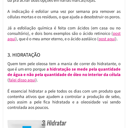
dá pra achar boas opções em várias marcas/lojas.
A indicação é esfoliar uma vez por semana pra remover as
células mortas e os resíduos, o que ajuda a desobstruir os poros.
Já a esfoliação química é feita com ácidos (em casa ou no
consultório), e dois bons exemplos são o ácido retinoico (
post
aqui
), que é o meu amor eterno, e o ácido azeláico (
post aqui
).
3. HIDRATAÇÃO
Quem tem pele oleosa tem a mania de correr do hidratante, o
que é um erro porque
a hidratação se mede pela quantidade
de água e não pela quantidade de óleo no interior da célula
(
falei disso aqui
).
É essencial hidratar a pele todos os dias com um produto que
contenha ativos que ajudem a controlar a produção de sebo,
pois assim a pele fica hidratada e a oleosidade vai sendo
controlada aos poucos.