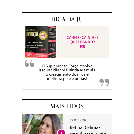
Preparando a c
DICA DA JU
CABELO CAINDO E
QUEBRANDO?
R$
O Suplemento Força resolve
isso rapidinho! E ainda estimula
o crescimento dos fios e
melhora pele e unhas!
MAIS LIDOS
02.07.2026
Retinal Celimax:
resenha completa
1