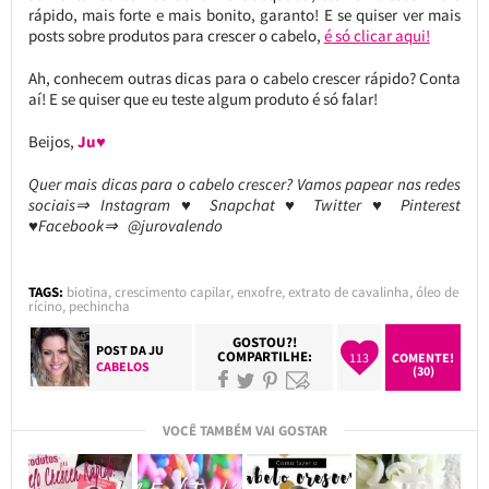
rápido, mais forte e mais bonito, garanto! E se quiser ver mais
posts sobre produtos para crescer o cabelo,
é só clicar aqui!
Ah, conhecem outras dicas para o cabelo crescer rápido? Conta
aí! E se quiser que eu teste algum produto é só falar!
Beijos,
Ju♥
Quer mais dicas para o cabelo crescer? Vamos papear nas redes
sociais⇒ Instagram ♥ Snapchat ♥ Twitter ♥ Pinterest
♥Facebook⇒ @jurovalendo
TAGS:
biotina
,
crescimento capilar
,
enxofre
,
extrato de cavalinha
,
óleo de
rícino
,
pechincha
GOSTOU?!
POST DA
JU
COMPARTILHE:
113
COMENTE!
CABELOS
(30)
VOCÊ TAMBÉM VAI GOSTAR