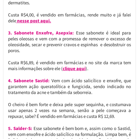
dermatites.
Custa R$4,00, é vendido em farmácias, rende muito e já falei
dele
nesse post aqui.
3. Sabonete Enxofre, Asepxia:
Esse sabonete é ideal para
peles oleosas e vem com a promessa de remover o excesso de
oleosidade, secar e prevenir cravos e espinhas e desobstruir os
poros.
Custa R$6,89, é vendido em farmácias e no site da marca tem
mais informações sobre ele (
clique aqui
).
4. Sabonete Sastid:
Vem com ácido salicílico e enxofre, que
garantem ação queratolítica e fungicida, sendo indicado no
tratamento da acne e também da seborreia.
O cheiro é bem forte e deixa pele super sequinha, e costumava
usar apenas 2 vezes na semana, senão a pele começava a
repuxar, sabe? É vendido em farmácias e custa R$ 12,69.
5. Salder-S:
Esse sabonete é bem bom e, assim como o Sastid,
vem com enxofre e ácido salicílico na formulação. Limpa bem, é