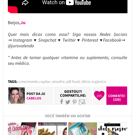
Beijos,
Ju
Quer mais dicas como essa? Siga nossas Redes Sociais
⇒ Instagram ♥ Snapchat ♥ Twitter ♥ Pinterest ♥Facebook⇒
@jurovalendo
* Antes de tomar qualquer vitamina ou suplemento, consulte
seu médico.
TAGS:
crescimento capilar
,
enxofre
,
pill food
,
silício orgânico
GOSTOU?!
POST DA
JU
COMPARTILHE:
105
COMENTE!
CABELOS
(226)
VOCÊ TAMBÉM VAI GOSTAR