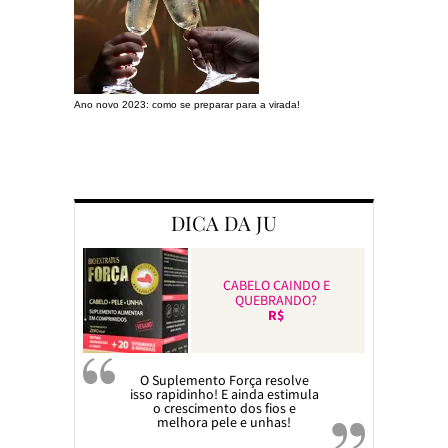
Ano novo 2023: como se preparar para a virada!
Preparando a c
DICA DA JU
CABELO CAINDO E
QUEBRANDO?
R$
O Suplemento Força resolve
isso rapidinho! E ainda estimula
o crescimento dos fios e
melhora pele e unhas!