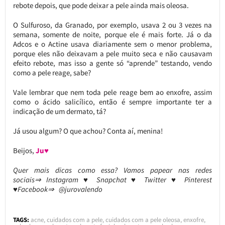
rebote depois, que pode deixar a pele ainda mais oleosa.
O Sulfuroso, da Granado, por exemplo, usava 2 ou 3 vezes na
semana, somente de noite, porque ele é mais forte. Já o da
Adcos e o Actine usava diariamente sem o menor problema,
porque eles não deixavam a pele muito seca e não causavam
efeito rebote, mas isso a gente só “aprende” testando, vendo
como a pele reage, sabe?
Vale lembrar que nem toda pele reage bem ao enxofre, assim
como o ácido salicílico, então é sempre importante ter a
indicação de um dermato, tá?
Já usou algum? O que achou? Conta aí, menina!
Beijos,
Ju♥
Quer mais dicas como essa? Vamos papear nas redes
sociais⇒ Instagram ♥ Snapchat ♥ Twitter ♥ Pinterest
♥Facebook⇒ @jurovalendo
TAGS:
acne
,
cuidados com a pele
,
cuidados com a pele oleosa
,
enxofre
,