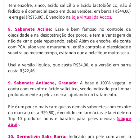
Tem enxofre, zinco, ácido salicílio e ácido lactobiônico, não é
fedido e é comercializado em duas versões: em barra (R$44,00)
e em gel (R$75,00). É vendido na
loja virtual da Adcos
.
8. Sabonete Actine:
Esse é bem famoso no controle da
oleosidade e na desobstrução dos poros, e tem a vantagem de
não deixar a pele repuxando, sabe? Além de enxofre, ele conta
com PCA, aloe vera e murumuru, então controla a oleosidade e
suaviza ao mesmo tempo, evitando que a pele fique muito seca.
Usei a versão líquida, que custa R$34,90, e a versão em barra
custa R$22,46.
9. Sabonete Antiacne, Granado:
A base é 100% vegetal e
conta com enxofre e ácido salicílico, sendo indicado pra limpar
profundamente a pele acneica, ajudando no tratamento.
Ele é um pouco mais caro que os demais sabonetes com enxofre
da marca (custa R$9,50), é vendido em farmácias e falei dele no
Top 10 produtos bons e baratos para peles oleosas (
clique
aqui
).
10. Dermotivin Salix Barra:
Indicado pra pele com acne, o