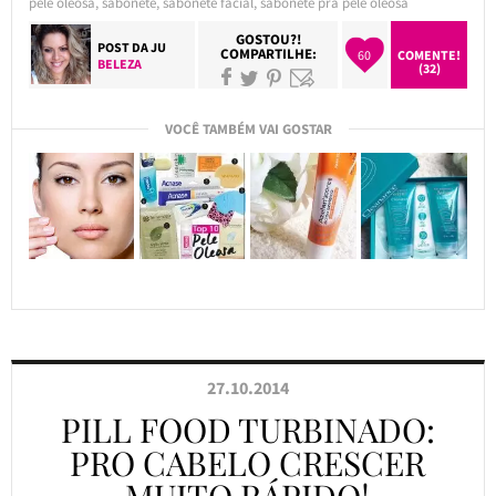
pele oleosa
,
sabonete
,
sabonete facial
,
sabonete pra pele oleosa
GOSTOU?!
POST DA
JU
COMPARTILHE:
60
COMENTE!
BELEZA
(32)
VOCÊ TAMBÉM VAI GOSTAR
27.10.2014
PILL FOOD TURBINADO:
PRO CABELO CRESCER