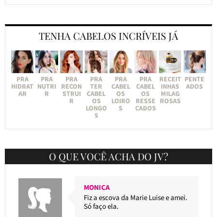
TENHA CABELOS INCRÍVEIS JÁ
PRA
PRA
PRA
PRA
PRA
PRA
RECEIT
PENTE
HIDRAT
NUTRI
RECON
TER
CABEL
CABEL
INHAS
ADOS
AR
R
STRUI
CABEL
OS
OS
MILAG
R
OS
LOIRO
RESSE
ROSAS
LONGO
S
CADOS
S
O QUE VOCÊ ACHA DO JV?
MONICA
Fiz a escova da Marie Luise e amei.
Só faço ela.