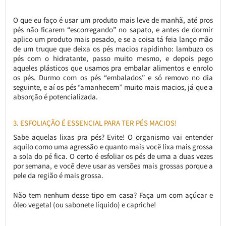
O que eu faço é usar um produto mais leve de manhã, até pros
pés não ficarem “escorregando” no sapato, e antes de dormir
aplico um produto mais pesado, e se a coisa tá feia lanço mão
de um truque que deixa os pés macios rapidinho: lambuzo os
pés com o hidratante, passo muito mesmo, e depois pego
aqueles plásticos que usamos pra embalar alimentos e enrolo
os pés. Durmo com os pés “embalados” e só removo no dia
seguinte, e aí os pés “amanhecem” muito mais macios, já que a
absorção é potencializada.
3. ESFOLIAÇÃO É ESSENCIAL PARA TER PÉS MACIOS!
Sabe aquelas lixas pra pés? Evite! O organismo vai entender
aquilo como uma agressão e quanto mais você lixa mais grossa
a sola do pé fica. O certo é esfoliar os pés de uma a duas vezes
por semana, e você deve usar as versões mais grossas porque a
pele da região é mais grossa.
Não tem nenhum desse tipo em casa? Faça um com açúcar e
óleo vegetal (ou sabonete líquido) e capriche!