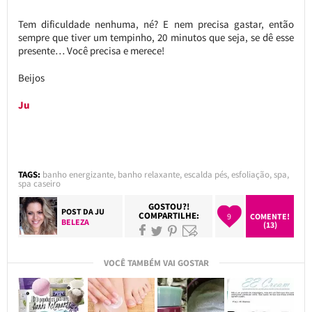
Tem dificuldade nenhuma, né? E nem precisa gastar, então
sempre que tiver um tempinho, 20 minutos que seja, se dê esse
presente… Você precisa e merece!
Beijos
Ju
TAGS:
banho energizante
,
banho relaxante
,
escalda pés
,
esfoliação
,
spa
,
spa caseiro
GOSTOU?!
POST DA
JU
COMPARTILHE:
9
COMENTE!
BELEZA
(13)
VOCÊ TAMBÉM VAI GOSTAR