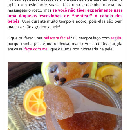
aplico um esfoliante suave. Uso uma escovinha macia pra
massagear o rosto, mas
se você não tiver experimente usar
uma daquelas escovinhas de “pentear” o cabelo dos
bebês
. Usei durante muito tempo e adoro, pois elas são bem
macias e não agridem a pele!
E que tal fazer uma
máscara facial
? Eu sempre faço com
argila
,
porque minha pele é muito oleosa, mas se você não tiver argila
em casa,
faça com mel
, que dá uma boa hidratada na pele!