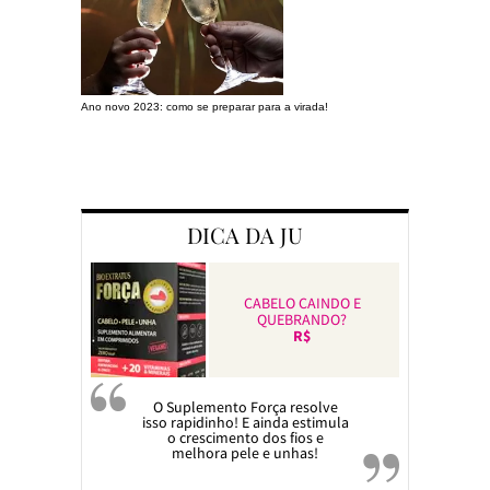
Ano novo 2023: como se preparar para a virada!
Preparando a c
DICA DA JU
CABELO CAINDO E
QUEBRANDO?
R$
O Suplemento Força resolve
isso rapidinho! E ainda estimula
o crescimento dos fios e
melhora pele e unhas!