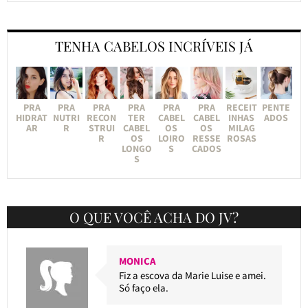
TENHA CABELOS INCRÍVEIS JÁ
PRA
PRA
PRA
PRA
PRA
PRA
RECEIT
PENTE
HIDRAT
NUTRI
RECON
TER
CABEL
CABEL
INHAS
ADOS
AR
R
STRUI
CABEL
OS
OS
MILAG
R
OS
LOIRO
RESSE
ROSAS
LONGO
S
CADOS
S
O QUE VOCÊ ACHA DO JV?
MONICA
Fiz a escova da Marie Luise e amei.
Só faço ela.