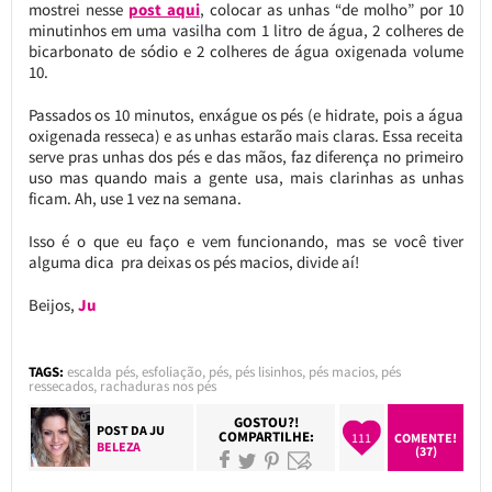
mostrei nesse
post aqui
, colocar as unhas “de molho” por 10
minutinhos em uma vasilha com 1 litro de água, 2 colheres de
bicarbonato de sódio e 2 colheres de água oxigenada volume
10.
Passados os 10 minutos, enxágue os pés (e hidrate, pois a água
oxigenada resseca) e as unhas estarão mais claras. Essa receita
serve pras unhas dos pés e das mãos, faz diferença no primeiro
uso mas quando mais a gente usa, mais clarinhas as unhas
ficam. Ah, use 1 vez na semana.
Isso é o que eu faço e vem funcionando, mas se você tiver
alguma dica pra deixas os pés macios, divide aí!
Beijos,
Ju
TAGS:
escalda pés
,
esfoliação
,
pés
,
pés lisinhos
,
pés macios
,
pés
ressecados
,
rachaduras nos pés
GOSTOU?!
POST DA
JU
COMPARTILHE:
111
COMENTE!
BELEZA
(37)