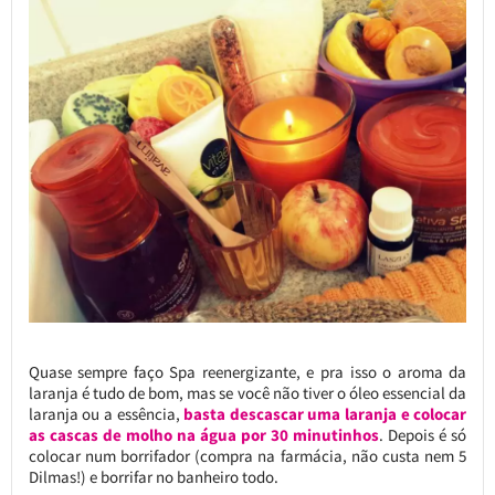
Quase sempre faço Spa reenergizante, e pra isso o aroma da
laranja é tudo de bom, mas se você não tiver o óleo essencial da
laranja ou a essência,
basta descascar uma laranja e colocar
as cascas de molho na água por 30 minutinhos
. Depois é só
colocar num borrifador (compra na farmácia, não custa nem 5
Dilmas!) e borrifar no banheiro todo.