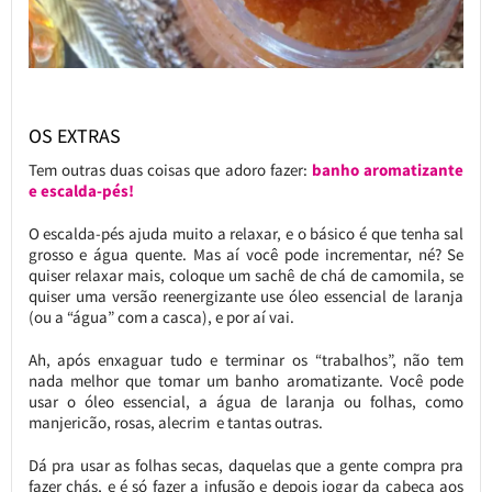
OS EXTRAS
Tem outras duas coisas que adoro fazer:
banho aromatizante
e escalda-pés!
O escalda-pés ajuda muito a relaxar, e o básico é que tenha sal
grosso e água quente. Mas aí você pode incrementar, né? Se
quiser relaxar mais, coloque um sachê de chá de camomila, se
quiser uma versão reenergizante use óleo essencial de laranja
(ou a “água” com a casca), e por aí vai.
Ah, após enxaguar tudo e terminar os “trabalhos”, não tem
nada melhor que tomar um banho aromatizante. Você pode
usar o óleo essencial, a água de laranja ou folhas, como
manjericão, rosas, alecrim e tantas outras.
Dá pra usar as folhas secas, daquelas que a gente compra pra
fazer chás, e é só fazer a infusão e depois jogar da cabeça aos