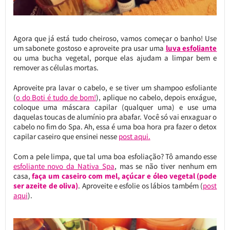
Agora que já está tudo cheiroso, vamos começar o banho! Use
um sabonete gostoso e aproveite pra usar uma
luva esfoliante
ou uma bucha vegetal, porque elas ajudam a limpar bem e
remover as células mortas.
Aproveite pra lavar o cabelo, e se tiver um shampoo esfoliante
(
o do Boti é tudo de bom!
), aplique no cabelo, depois enxágue,
coloque uma máscara capilar (qualquer uma) e use uma
daquelas toucas de alumínio pra abafar. Você só vai enxaguar o
cabelo no fim do Spa. Ah, essa é uma boa hora pra fazer o detox
capilar caseiro que ensinei nesse
post aqui.
Com a pele limpa, que tal uma boa esfoliação? Tô amando esse
esfoliante novo da Nativa Spa
, mas se não tiver nenhum em
casa,
faça um caseiro com mel, açúcar e óleo vegetal (pode
ser azeite de oliva)
. Aproveite e esfolie os lábios também (
post
aqui
).