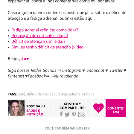
experiência, conta aí nos comentários como foi, por favor!
Caso alguém queira conferir os posts que já fiz sobre o déficit de
atenção e a fadiga adrenal, os links estão aqui:
Fadiga adrenal crônica: como lidar?
Reposição de cortisol: eu faço!
Déficit de atenção sim, e daí?
Sim, eu tenho déficit de atenção (vídeo)
Beijos,
Ju♥
Siga nossas Redes Sociais ⇒ Instagram ♥ Snapchat ♥ Twitter ♥
Pinterest ♥Facebook⇒ @jurovalendo
TAGS:
café
,
déficit de atenção
,
fadiga adrenal crônica
GOSTOU?!
POST DA
JU
COMPARTILHE:
58
COMENTE!
SAÚDE E
(25)
NUTRIÇÃO
VOCÊ TAMBÉM VAI GOSTAR