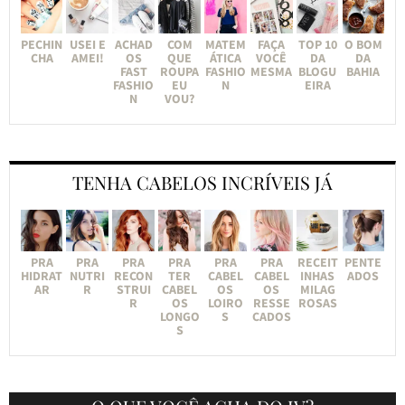
PECHIN
USEI E
ACHAD
COM
MATEM
FAÇA
TOP 10
O BOM
CHA
AMEI!
OS
QUE
ÁTICA
VOCÊ
DA
DA
FAST
ROUPA
FASHIO
MESMA
BLOGU
BAHIA
FASHIO
EU
N
EIRA
N
VOU?
TENHA CABELOS INCRÍVEIS JÁ
PRA
PRA
PRA
PRA
PRA
PRA
RECEIT
PENTE
HIDRAT
NUTRI
RECON
TER
CABEL
CABEL
INHAS
ADOS
AR
R
STRUI
CABEL
OS
OS
MILAG
R
OS
LOIRO
RESSE
ROSAS
LONGO
S
CADOS
S