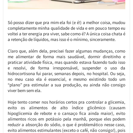
Só posso dizer que pra mim ela foi (e é!) a melhor coisa, mudou
completamente minha qualidade de vida e em pouco tempo eu
voltei a ter energia pra viver, sabe como é? A única coisa chata é
a retenção de líquidos, mas isso é o mínimo, sinceramente.
Claro que, além dela, precisei fazer algumas mudanças, como
me alimentar de forma mais saudável, dormir direitinho e
praticar atividade física, mas quando estava fazendo tudo isso
e resolvi, de forma irresponsável, suspender o uso da
hidrocortisona fui parar, semanas depois, no hospital. Ou seja,
no meu caso ela é essencial, e mesmo existindo todo um
“plano” pra estimular a sua produção, eu ainda não consigo
viver bem sem ela.
Hoje tento comer nos horários certos pra controlar a glicemia,
evito os alimentos de alto índice glicêmico (causam
hipoglicemia de rebote e o cansaço fica ainda maior), evito
alimentos ricos em potássio pela manhã, porque eles podem
reduzir a absorção do sódio, o que é problemático nesse caso,
evito alimentos estimulantes (exceto o café, não consigo!), pois