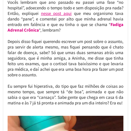
Vocês lembram que ano passado eu passei uma fase “no
hospital”, adoecendo o tempo todo e sem disposição pra nada?
Então, expliquei
nesse post aqui
que meu organismo tava
dando “pane”, e comentei por alto que minha adrenal havia
entrado em falência e que eu tinha o que se chama “
Fadiga
Adrenal Crônica
“, lembram?
Depois disso fiquei querendo escrever um post sobre o assunto,
pra servir de alerta mesmo, mas fiquei pensando que é chato
falar de doença, sabe? Só que umas duas semanas atrás uma
seguidora, que é minha amiga, a Aninha, me disse que tinha
feito uns exames, que o cortisol tava baixíssimo e que levaria
pra médica, e daí achei que era uma boa hora pra fazer um post
sobre o assunto.
Eu sempre fui hiperativa, do tipo que faz milhões de coisas ao
mesmo tempo, que sempre tá “de boa”, animada e que não
sabia o que era “cansaço”. Sabe gente que chega em casa 6 da
matina e às 7 já tá pronta e animada pra um dia inteiro? Era eu!