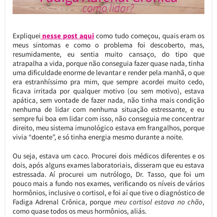
Expliquei
nesse post aqui
como tudo começou, quais eram os
meus sintomas e como o problema foi descoberto, mas,
resumidamente, eu sentia muito cansaço, do tipo que
atrapalha a vida, porque não conseguia fazer quase nada, tinha
uma dificuldade enorme de levantar e render pela manhã, o que
era estranhíssimo pra mim, que sempre acordei muito cedo,
ficava irritada por qualquer motivo (ou sem motivo), estava
apática, sem vontade de fazer nada, não tinha mais condição
nenhuma de lidar com nenhuma situação estressante, e eu
sempre fui boa em lidar com isso, não conseguia me concentrar
direito, meu sistema imunológico estava em frangalhos, porque
vivia “doente”, e só tinha energia mesmo durante a noite.
Ou seja, estava um caco. Procurei dois médicos diferentes e os
dois, após alguns exames laboratoriais, disseram que eu estava
estressada. Aí procurei um nutrólogo, Dr. Tasso, que foi um
pouco mais a fundo nos exames, verificando os níveis de vários
hormônios, inclusive o cortisol, e foi aí que tive o diagnóstico de
Fadiga Adrenal Crônica, porque
meu cortisol estava no chão
,
como quase todos os meus hormônios, aliás.