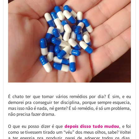
É chato ter que tomar vários remédios por dia? É sim, e eu
demorei pra conseguir ter disciplina, porque sempre esquecia,
mas isso não é nada, né gente? É só remédio, é só um problema,
não precisa fazer drama.
O que eu posso dizer é que
depois disso tudo mudou
, e foi
como se tivessem tirado um “véu” dos meus olhos, sabe? Voltei
a ter energia pra produzir, parei de adoecer todos os dias,