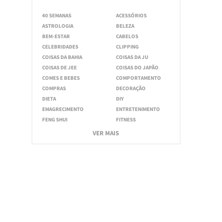
40 SEMANAS
ACESSÓRIOS
ASTROLOGIA
BELEZA
BEM-ESTAR
CABELOS
CELEBRIDADES
CLIPPING
COISAS DA BAHIA
COISAS DA JU
COISAS DE JEE
COISAS DO JAPÃO
COMES E BEBES
COMPORTAMENTO
COMPRAS
DECORAÇÃO
DIETA
DIY
EMAGRECIMENTO
ENTRETENIMENTO
FENG SHUI
FITNESS
VER MAIS