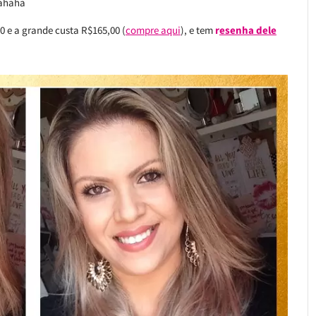
hahaha
0 e a grande custa R$165,00 (
compre aqui
), e tem
r
esenha dele