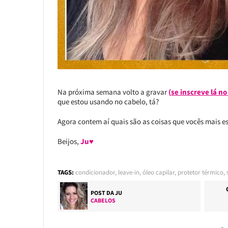
Na próxima semana volto a gravar
(
se inscreve lá no
que estou usando no cabelo, tá?
Agora contem aí quais são as coisas que vocês mais es
Beijos,
Ju♥
TAGS:
condicionador
,
leave-in
,
óleo capilar
,
protetor térmico
,
POST DA
JU
CABELOS