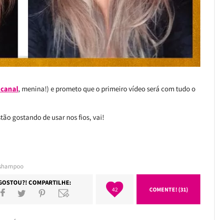
 canal
, menina!) e prometo que o primeiro vídeo será com tudo o
tão gostando de usar nos fios, vai!
shampoo
GOSTOU?! COMPARTILHE:
42
COMENTE! (31)