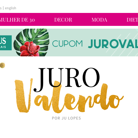
s
english
MULHER DE 30
DECOR
MODA
DIE