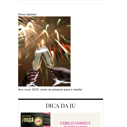
Dicas rápidas!
Ano novo 2023: como se preparar para a virada!
Preparando a cas
DICA DA JU
CABELO CAINDO E