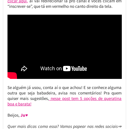
clicar aqui,
aí vai redirecionar lá pro canal e vocês clicam em
“inscrever-se”, que tá em vermelho no canto direito da tela.
Se alguém já usou, conta aí o que achou! E se conhece alguma
outra que seja babadeira, avisa nos comentários! Pra quem
quiser mais sugestões,
nesse post tem 5 opções de queratina
boa e barata!
Beijos,
Ju♥
Quer mais dicas como essa? Vamos papear nas redes sociais⇒