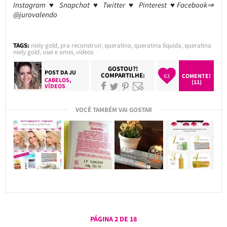
Instagram ♥ Snapchat ♥ Twitter ♥ Pinterest ♥Facebook⇒
@jurovalendo
TAGS:
niely gold
,
pra reconstruir
,
queratina
,
queratina líquida
,
queratina
niely gold
,
usei e amei
,
vídeos
GOSTOU?!
POST DA
JU
COMPARTILHE:
63
COMENTE!
CABELOS
,
(11)
VÍDEOS
VOCÊ TAMBÉM VAI GOSTAR
PÁGINA 2 DE 18