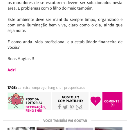
os moradores de se escutarem devem ser solucionados nesta
área. E problemas com o filho do meio também.
Este ambiente deve ser mantido sempre limpo, organizado e
com uma iluminação bem viva, claro como o dia, ainda que
seja noite.
E como anda vida profissional e a estabilidade financeira de
vocês?
Boas Magias!!!
Adri
TAGS:
carreira
,
emprego
,
feng shui
,
prosperidade
GOSTOU?!
POST DA
COMPARTILHE:
7
COMENTE!
EDITORIAL
(4)
DECORAÇÃO
,
FENG SHUI
VOCÊ TAMBÉM VAI GOSTAR