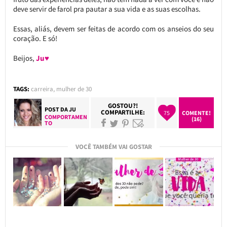
deve servir de farol pra pautar a sua vida e as suas escolhas.
Essas, aliás, devem ser feitas de acordo com os anseios do seu
coração. E só!
Beijos,
Ju♥
TAGS:
carreira
,
mulher de 30
GOSTOU?!
POST DA
JU
COMPARTILHE:
75
COMENTE!
COMPORTAMEN
(16)
TO
VOCÊ TAMBÉM VAI GOSTAR