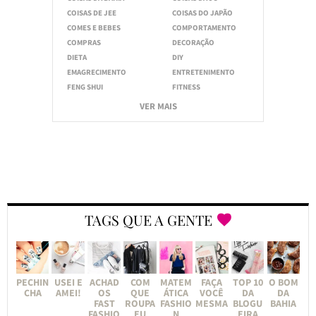
COISAS DE JEE
COISAS DO JAPÃO
COMES E BEBES
COMPORTAMENTO
COMPRAS
DECORAÇÃO
DIETA
DIY
EMAGRECIMENTO
ENTRETENIMENTO
FENG SHUI
FITNESS
VER MAIS
TAGS QUE A GENTE
PECHIN
USEI E
ACHAD
COM
MATEM
FAÇA
TOP 10
O BOM
CHA
AMEI!
OS
QUE
ÁTICA
VOCÊ
DA
DA
FAST
ROUPA
FASHIO
MESMA
BLOGU
BAHIA
FASHIO
EU
N
EIRA