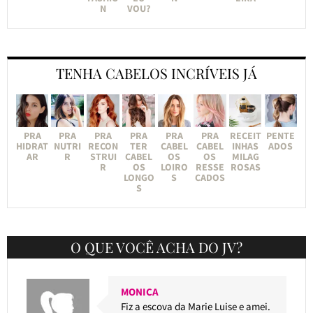
N
VOU?
TENHA CABELOS INCRÍVEIS JÁ
PRA
PRA
PRA
PRA
PRA
PRA
RECEIT
PENTE
HIDRAT
NUTRI
RECON
TER
CABEL
CABEL
INHAS
ADOS
AR
R
STRUI
CABEL
OS
OS
MILAG
R
OS
LOIRO
RESSE
ROSAS
LONGO
S
CADOS
S
O QUE VOCÊ ACHA DO JV?
MONICA
Fiz a escova da Marie Luise e amei.