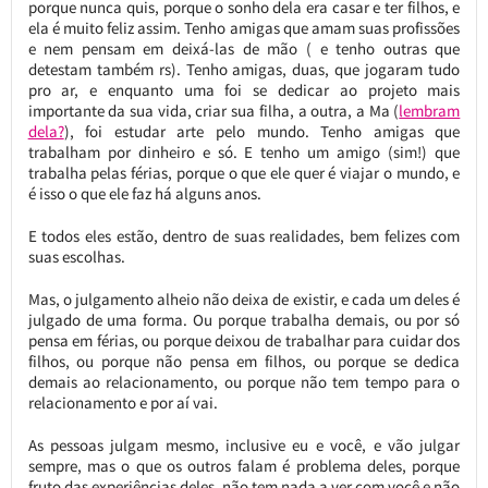
porque nunca quis, porque o sonho dela era casar e ter filhos, e
ela é muito feliz assim. Tenho amigas que amam suas profissões
e nem pensam em deixá-las de mão ( e tenho outras que
detestam também rs). Tenho amigas, duas, que jogaram tudo
pro ar, e enquanto uma foi se dedicar ao projeto mais
importante da sua vida, criar sua filha, a outra, a Ma (
lembram
dela?
), foi estudar arte pelo mundo. Tenho amigas que
trabalham por dinheiro e só. E tenho um amigo (sim!) que
trabalha pelas férias, porque o que ele quer é viajar o mundo, e
é isso o que ele faz há alguns anos.
E todos eles estão, dentro de suas realidades, bem felizes com
suas escolhas.
Mas, o julgamento alheio não deixa de existir, e cada um deles é
julgado de uma forma. Ou porque trabalha demais, ou por só
pensa em férias, ou porque deixou de trabalhar para cuidar dos
filhos, ou porque não pensa em filhos, ou porque se dedica
demais ao relacionamento, ou porque não tem tempo para o
relacionamento e por aí vai.
As pessoas julgam mesmo, inclusive eu e você, e vão julgar
sempre, mas o que os outros falam é problema deles, porque
fruto das experiências deles, não tem nada a ver com você e não