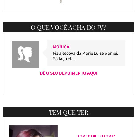
S
O QUE VOCÊ ACHA DO JV?
MONICA
Fiz a escova da Marie Luise e amei.
Só faço ela.
DÊ O SEU DEPOIMENTO AQUI
TEM QUE TER
TOP 10 DA LEITORA: