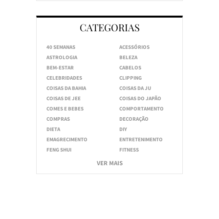
CATEGORIAS
40 SEMANAS
ACESSÓRIOS
ASTROLOGIA
BELEZA
BEM-ESTAR
CABELOS
CELEBRIDADES
CLIPPING
COISAS DA BAHIA
COISAS DA JU
COISAS DE JEE
COISAS DO JAPÃO
COMES E BEBES
COMPORTAMENTO
COMPRAS
DECORAÇÃO
DIETA
DIY
EMAGRECIMENTO
ENTRETENIMENTO
FENG SHUI
FITNESS
VER MAIS