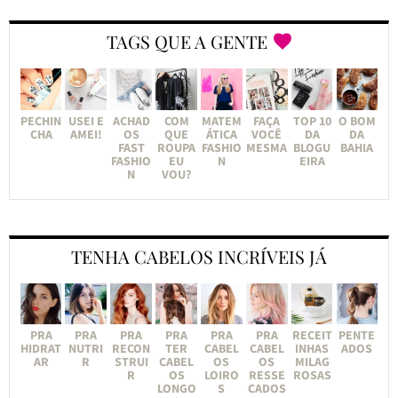
TAGS QUE A GENTE
PECHIN
USEI E
ACHAD
COM
MATEM
FAÇA
TOP 10
O BOM
CHA
AMEI!
OS
QUE
ÁTICA
VOCÊ
DA
DA
FAST
ROUPA
FASHIO
MESMA
BLOGU
BAHIA
FASHIO
EU
N
EIRA
N
VOU?
TENHA CABELOS INCRÍVEIS JÁ
PRA
PRA
PRA
PRA
PRA
PRA
RECEIT
PENTE
HIDRAT
NUTRI
RECON
TER
CABEL
CABEL
INHAS
ADOS
AR
R
STRUI
CABEL
OS
OS
MILAG
R
OS
LOIRO
RESSE
ROSAS
LONGO
S
CADOS