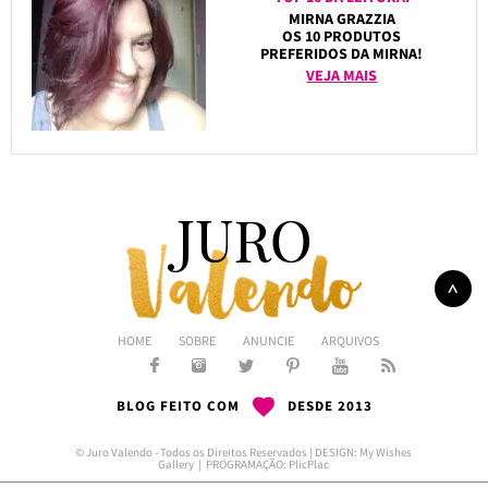
MIRNA GRAZZIA
OS 10 PRODUTOS
PREFERIDOS DA MIRNA!
VEJA MAIS
HOME
SOBRE
ANUNCIE
ARQUIVOS
BLOG FEITO COM
DESDE 2013
© Juro Valendo - Todos os Direitos Reservados | DESIGN:
My Wishes
Gallery
| PROGRAMAÇÃO:
PlicPlac