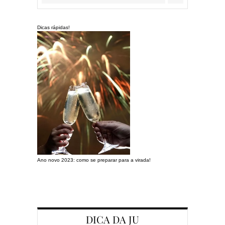
Dicas rápidas!
Ano novo 2023: como se preparar para a virada!
Preparando a c
DICA DA JU