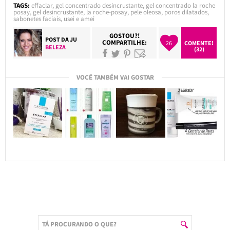
TAGS:
effaclar
,
gel concentrado desincrustante
,
gel concentrado la roche
posay
,
gel desincrustante
,
la roche-posay
,
pele oleosa
,
poros dilatados
,
sabonetes faciais
,
usei e amei
GOSTOU?!
POST DA
JU
COMPARTILHE:
26
COMENTE!
BELEZA
(32)
VOCÊ TAMBÉM VAI GOSTAR