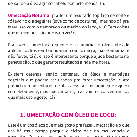
deixando o óleo agir no cabelo por, pelo menos, 1h.
Umectação Noturna:
pra ter um resultado top faço de noite e
só lavo no dia seguinte (lave como de costume), mas não dá pra
fazer isso com o namorado ou marido do lado, viu? Tem coisas
que os meninos não precisam ver! rs
Pra fazer a umectação quente é só amornar o óleo antes de
aplicar nos fios (em banho-maria ou no micro, mas é amornar e
não ferver, tá?), e isso é interessante porque ajuda bastante na
penetração, o que garante resultados ainda melhores.
Existem dezenas, senão centenas, de óleos e manteigas
vegetais que podem ser usados pra fazer umectação, e até
prometi um “inventário” de óleos vegetais por aqui (que esqueci
completamente, mas que vai sair!), mas vou me concentrar nos
que mais uso e gosto, tá?
1. UMECTAÇÃO COM ÓLEO DE COCO:
Esse é um dos óleos que mais gosto pra fazer umectação e o que
uso há mais tempo porque o efeito dele no meu cabelo é
imediato. Deixa os fios muito macios, o cheiro não é ruim,