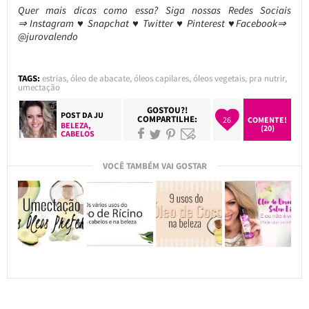
Quer mais dicas como essa? Siga nossas Redes Sociais
⇒ Instagram ♥ Snapchat ♥ Twitter ♥ Pinterest ♥Facebook⇒
@jurovalendo
TAGS:
estrias
,
óleo de abacate
,
óleos capilares
,
óleos vegetais
,
pra nutrir
,
umectação
GOSTOU?!
POST DA
JU
COMPARTILHE:
26
COMENTE!
BELEZA
,
(20)
CABELOS
VOCÊ TAMBÉM VAI GOSTAR