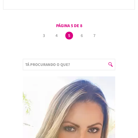
PÁGINA 5 DE 8
3
4
5
6
7