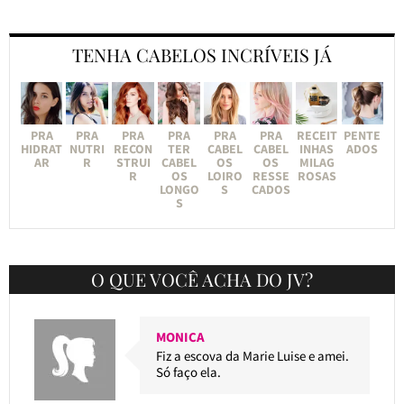
TENHA CABELOS INCRÍVEIS JÁ
PRA
PRA
PRA
PRA
PRA
PRA
RECEIT
PENTE
HIDRAT
NUTRI
RECON
TER
CABEL
CABEL
INHAS
ADOS
AR
R
STRUI
CABEL
OS
OS
MILAG
R
OS
LOIRO
RESSE
ROSAS
LONGO
S
CADOS
S
O QUE VOCÊ ACHA DO JV?
MONICA
Fiz a escova da Marie Luise e amei.
Só faço ela.