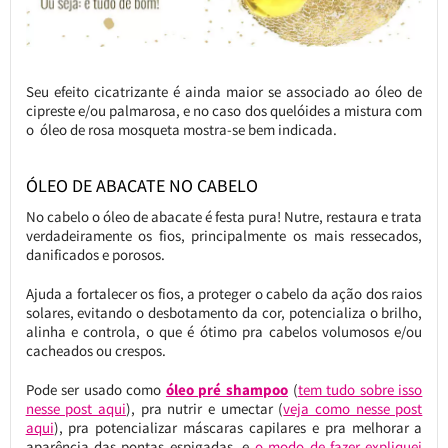
Seu efeito cicatrizante é ainda maior se associado ao óleo de
cipreste e/ou palmarosa, e no caso dos quelóides a mistura com
o óleo de rosa mosqueta mostra-se bem indicada.
ÓLEO DE ABACATE NO CABELO
No cabelo o óleo de abacate é festa pura! Nutre, restaura e trata
verdadeiramente os fios, principalmente os mais ressecados,
danificados e porosos.
Ajuda a fortalecer os fios, a proteger o cabelo da ação dos raios
solares, evitando o desbotamento da cor, potencializa o brilho,
alinha e controla, o que é ótimo pra cabelos volumosos e/ou
cacheados ou crespos.
Pode ser usado como
óleo pré shampoo
(
tem tudo sobre isso
nesse post aqui
), pra nutrir e umectar (
veja como nesse post
aqui
), pra potencializar máscaras capilares e pra melhorar a
aparência das pontas espigadas, e
o modo de fazer expliquei