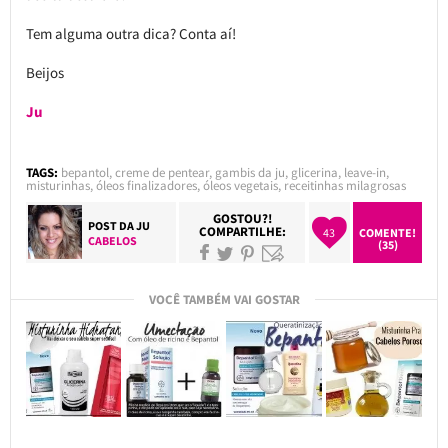
Tem alguma outra dica? Conta aí!
Beijos
Ju
TAGS:
bepantol
,
creme de pentear
,
gambis da ju
,
glicerina
,
leave-in
,
misturinhas
,
óleos finalizadores
,
óleos vegetais
,
receitinhas milagrosas
GOSTOU?!
POST DA
JU
COMPARTILHE:
43
COMENTE!
CABELOS
(35)
VOCÊ TAMBÉM VAI GOSTAR