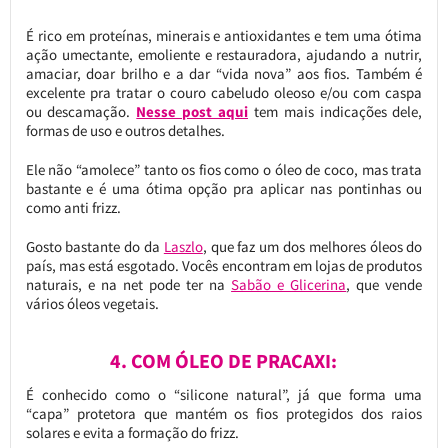
É rico em proteínas, minerais e antioxidantes e tem uma ótima
ação umectante, emoliente e restauradora, ajudando a nutrir,
amaciar, doar brilho e a dar “vida nova” aos fios. Também é
excelente pra tratar o couro cabeludo oleoso e/ou com caspa
ou descamação.
Nesse post aqui
tem mais indicações dele,
formas de uso e outros detalhes.
Ele não “amolece” tanto os fios como o óleo de coco, mas trata
bastante e é uma ótima opção pra aplicar nas pontinhas ou
como anti frizz.
Gosto bastante do da
Laszlo
, que faz um dos melhores óleos do
país, mas está esgotado. Vocês encontram em lojas de produtos
naturais, e na net pode ter na
Sabão e Glicerina
, que vende
vários óleos vegetais.
4. COM ÓLEO DE PRACAXI:
É conhecido como o “silicone natural”, já que forma uma
“capa” protetora que mantém os fios protegidos dos raios
solares e evita a formação do frizz.