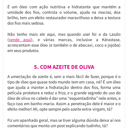
É um óleo com ação nutritiva e hidratante que mantém a
umidade dos fios, controla o volume, ajuda na maciez, doa
brilho, tem um efeito restaurador maravilhoso e deixa a textura
dos fios mais sedosa.
Não tenho mais ele aqui, mas quando usei foi o da Laszlo
(
vende aqui
), e várias marcas, inclusive a Kérastase,
acrescentam esse óleo (e também o de abacaxi, coco e jojoba)
em seus produtos.
5. COM AZEITE DE OLIVA
A umectação de azeite é, sem a mais fácil de fazer, porque é o
tipo de óleo que quase todo mundo tem em casa, né? É um óleo
que ajuda a manter a hidratação dentro dos fios, forma uma
película protetora e reduz o frizz, e o grande segredo do uso do
óleo de oliva no cabelo é dar uma “esquentadinha” nele antes, e
faço isso em banho-maria. Assim a penetração dele é maior e o
efeito melhor! Ah, opte sempre pelo azeite extra-virgem, tá?
Fiz um apanhado geral, mas se tiver alguma dúvida deixa aí nos
comentários que monto um post explicando tudinho, tá?