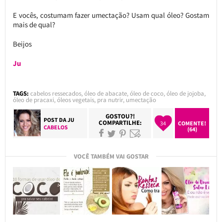
E vocês, costumam fazer umectação? Usam qual óleo? Gostam
mais de qual?
Beijos
Ju
TAGS:
cabelos ressecados
,
óleo de abacate
,
óleo de coco
,
óleo de jojoba
,
óleo de pracaxi
,
óleos vegetais
,
pra nutrir
,
umectação
GOSTOU?!
POST DA
JU
COMPARTILHE:
34
COMENTE!
CABELOS
(64)
VOCÊ TAMBÉM VAI GOSTAR