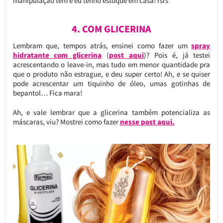
manipulação tem e eu tenho estoque em casa! rsrs
4. COM GLICERINA
Lembram que, tempos atrás, ensinei como fazer um
spray
hidratante com glicerina
(
post aqui
)? Pois é, já testei
acrescentando o leave-in, mas tudo em menor quantidade pra
que o produto não estrague, e deu super certo! Ah, e se quiser
pode acrescentar um tiquinho de óleo, umas gotinhas de
bepantol… Fica mara!
Ah, e vale lembrar que a glicerina também potencializa as
máscaras, viu? Mostrei como fazer
nesse post aqui.