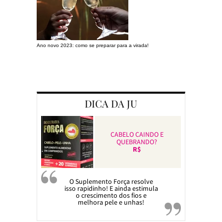
Ano novo 2023: como se preparar para a virada!
Preparando a c
DICA DA JU
CABELO CAINDO E
QUEBRANDO?
R$
O Suplemento Força resolve
isso rapidinho! E ainda estimula
o crescimento dos fios e
melhora pele e unhas!