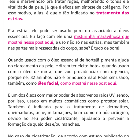
ele é maravilhoso pra tratar rugas, melhorando o tônus e a
vitalidade da pele, já que é eficaz em síntese de colágeno. Por
esse motivo, aliás, é que é tão indicado no
tratamento das
estrias.
Pra estrias ele pode ser usado puro ou associado a óleos
essenciais. Eu faço com ele uma
misturinha maravilhosa que
mostrei nesse post aqui
, e uso não só nas estrias, mas também
nas partes mais ressecadas do corpo, sabe? É tudo de bom!
Quando usado com o óleo essencial de hortelã pimenta ajuda
no clareamento da pele, e dizem ter efeito botox quando usado
com o óleo de mirra, que vou providenciar com urgência,
porque né, 32 aninhos não é brinquedo não! Pode ser usado,
também, como
óleo facial
,
como mostrei nesse post aqui.
É um dos óleos com maior poder de absorver os raios UV, sendo,
por isso, usado em muitos cosméticos como protetor solar.
Também é indicado para o tratamento de dermatites,
queimaduras, acne, inflamações, bem como no pós-cirúrgico,
devido ao seu poder cicatrizante, ajudando a prevenir a
formação de queloides e/ou manchas.
No caso da cicatrização, de acordo com estudo publicado no