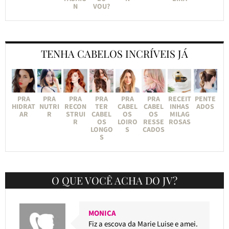
N
VOU?
TENHA CABELOS INCRÍVEIS JÁ
PRA
PRA
PRA
PRA
PRA
PRA
RECEIT
PENTE
HIDRAT
NUTRI
RECON
TER
CABEL
CABEL
INHAS
ADOS
AR
R
STRUI
CABEL
OS
OS
MILAG
R
OS
LOIRO
RESSE
ROSAS
LONGO
S
CADOS
S
O QUE VOCÊ ACHA DO JV?
MONICA
Fiz a escova da Marie Luise e amei.