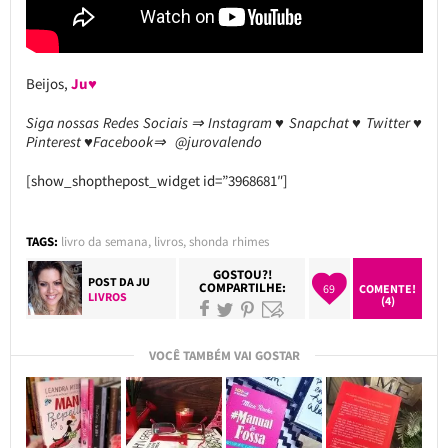
Beijos,
Ju♥
Siga nossas Redes Sociais ⇒ Instagram ♥ Snapchat ♥ Twitter ♥
Pinterest ♥Facebook⇒ @jurovalendo
[show_shopthepost_widget id=”3968681″]
TAGS:
livro da semana
,
livros
,
shonda rhimes
GOSTOU?!
POST DA
JU
COMPARTILHE:
69
COMENTE!
LIVROS
(4)
VOCÊ TAMBÉM VAI GOSTAR