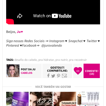
Beijos,
Ju♥
Siga nossas Redes Sociais ⇒ Instagram ♥ Snapchat ♥ Twitter ♥
Pinterest ♥Facebook⇒ @jurovalendo
TAGS:
desafio do cabelo
,
pra hidratar
,
pra nutrir
,
pra recostruir
GOSTOU?!
POST DA
JU
COMPARTILHE:
69
COMENTE!
CABELOS
(15)
VOCÊ TAMBÉM VAI GOSTAR