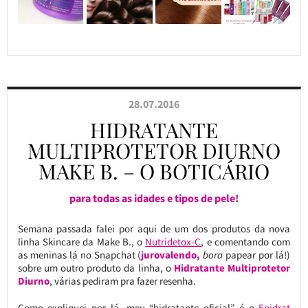
28.07.2016
HIDRATANTE
MULTIPROTETOR DIURNO
MAKE B. – O BOTICÁRIO
para todas as idades e tipos de pele!
Semana passada falei por aqui de um dos produtos da nova
linha Skincare da Make B., o
Nutridetox-C
, e comentando com
as meninas lá no Snapchat (
jurovalendo,
bora
papear por lá!)
sobre um outro produto da linha, o
Hidratante Multiprotetor
Diurno
, várias pediram pra fazer resenha.
Como expliquei por lá, meu “hidratante oficial” é o
Epidrat