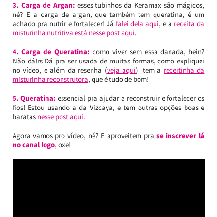
3. Carga de Argan:
esses tubinhos da Keramax são mágicos,
né? E a carga de argan, que também tem queratina, é um
achado pra nutrir e fortalecer! Já
falei dela aqui
, e a
receita da
misturinha nutritiva está nesse post aqui.
4. Carga de Queratina:
como viver sem essa danada, hein?
Não dá!rs Dá pra ser usada de muitas formas, como expliquei
no vídeo, e além da resenha (
veja aqui
), tem a
receitinha da
misturinha reconstrutora
, que é tudo de bom!
5. Queratina:
essencial pra ajudar a reconstruir e fortalecer os
fios! Estou usando a da Vizcaya, e tem outras opções boas e
baratas
nesse post aqui.
Agora vamos pro vídeo, né? E aproveitem pra
se inscrever lá
no canal logo
, oxe!