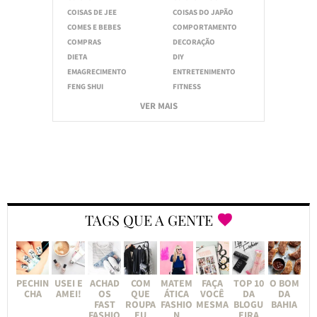
COISAS DE JEE
COISAS DO JAPÃO
COMES E BEBES
COMPORTAMENTO
COMPRAS
DECORAÇÃO
DIETA
DIY
EMAGRECIMENTO
ENTRETENIMENTO
FENG SHUI
FITNESS
VER MAIS
TAGS QUE A GENTE
PECHIN
USEI E
ACHAD
COM
MATEM
FAÇA
TOP 10
O BOM
CHA
AMEI!
OS
QUE
ÁTICA
VOCÊ
DA
DA
FAST
ROUPA
FASHIO
MESMA
BLOGU
BAHIA
FASHIO
EU
N
EIRA