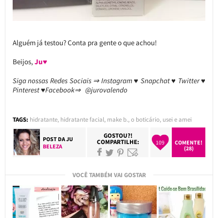
Alguém já testou? Conta pra gente o que achou!
Beijos,
Ju♥
Siga nossas Redes Sociais ⇒ Instagram ♥ Snapchat ♥ Twitter ♥
Pinterest ♥Facebook⇒ @jurovalendo
TAGS:
hidratante
,
hidratante facial
,
make b.
,
o boticário
,
usei e amei
GOSTOU?!
POST DA
JU
COMPARTILHE:
109
COMENTE!
BELEZA
(28)
VOCÊ TAMBÉM VAI GOSTAR