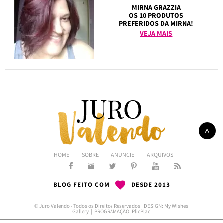
MIRNA GRAZZIA
OS 10 PRODUTOS
PREFERIDOS DA MIRNA!
VEJA MAIS
HOME
SOBRE
ANUNCIE
ARQUIVOS
BLOG FEITO COM
DESDE 2013
© Juro Valendo - Todos os Direitos Reservados | DESIGN:
My Wishes
Gallery
| PROGRAMAÇÃO:
PlicPlac