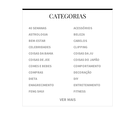
CATEGORIAS
40 SEMANAS
ACESSÓRIOS
ASTROLOGIA
BELEZA
BEM-ESTAR
CABELOS
CELEBRIDADES
CLIPPING
COISAS DA BAHIA
COISAS DA JU
COISAS DE JEE
COISAS DO JAPÃO
COMES E BEBES
COMPORTAMENTO
COMPRAS
DECORAÇÃO
DIETA
DIY
EMAGRECIMENTO
ENTRETENIMENTO
FENG SHUI
FITNESS
VER MAIS