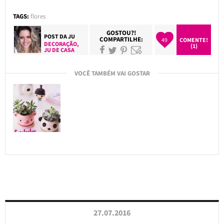
TAGS:
flores
GOSTOU?!
POST DA
JU
COMPARTILHE:
49
COMENTE!
DECORAÇÃO
,
(1)
JU DE CASA
VOCÊ TAMBÉM VAI GOSTAR
27.07.2016