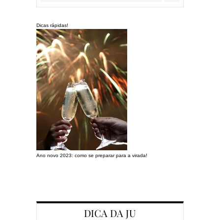
Dicas rápidas!
Ano novo 2023: como se preparar para a virada!
Preparando a c
DICA DA JU