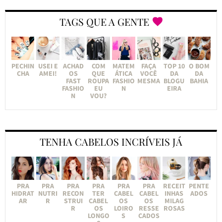
TAGS QUE A GENTE
PECHIN
USEI E
ACHAD
COM
MATEM
FAÇA
TOP 10
O BOM
CHA
AMEI!
OS
QUE
ÁTICA
VOCÊ
DA
DA
FAST
ROUPA
FASHIO
MESMA
BLOGU
BAHIA
FASHIO
EU
N
EIRA
N
VOU?
TENHA CABELOS INCRÍVEIS JÁ
PRA
PRA
PRA
PRA
PRA
PRA
RECEIT
PENTE
HIDRAT
NUTRI
RECON
TER
CABEL
CABEL
INHAS
ADOS
AR
R
STRUI
CABEL
OS
OS
MILAG
R
OS
LOIRO
RESSE
ROSAS
LONGO
S
CADOS