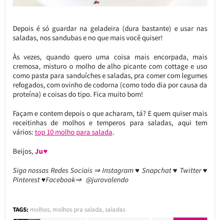
Depois é só guardar na geladeira (dura bastante) e usar nas
saladas, nos sandubas e no que mais você quiser!
Às vezes, quando quero uma coisa mais encorpada, mais
cremosa, misturo o molho de alho picante com cottage e uso
como pasta para sanduíches e saladas, pra comer com legumes
refogados, com ovinho de codorna (como todo dia por causa da
proteína) e coisas do tipo. Fica muito bom!
Façam e contem depois o que acharam, tá? E quem quiser mais
receitinhas de molhos e temperos para saladas, aqui tem
vários:
top 10 molho para salada
.
Beijos,
Ju♥
Siga nossas Redes Sociais ⇒ Instagram ♥ Snapchat ♥ Twitter ♥
Pinterest ♥Facebook⇒ @jurovalendo
TAGS:
molhos
,
molhos pra salada
,
saladas