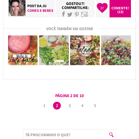
GOSTOU?!
POST DA
JU
COMPARTILHE:
37
COMENTE!
COMES E BEBES
(13)
VOCÊ TAMBÉM VAI GOSTAR
PÁGINA 2 DE 10
1
2
3
4
5