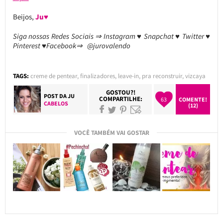
Beijos,
Ju♥
Siga nossas Redes Sociais ⇒ Instagram ♥ Snapchat ♥ Twitter ♥
Pinterest ♥Facebook⇒ @jurovalendo
TAGS:
creme de pentear
,
finalizadores
,
leave-in
,
pra reconstruir
,
vizcaya
GOSTOU?!
POST DA
JU
COMPARTILHE:
63
COMENTE!
CABELOS
(12)
VOCÊ TAMBÉM VAI GOSTAR