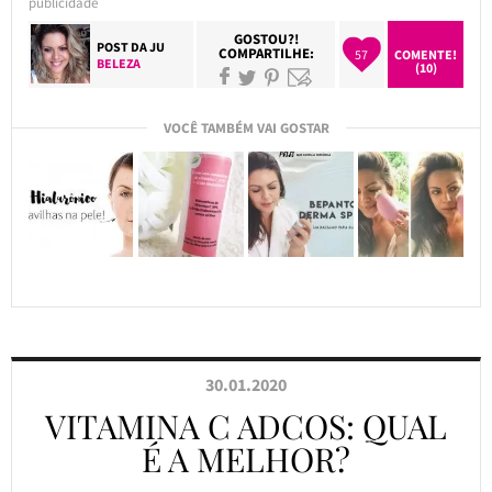
publicidade
GOSTOU?!
POST DA
JU
COMPARTILHE:
57
COMENTE!
BELEZA
(10)
VOCÊ TAMBÉM VAI GOSTAR
30.01.2020
VITAMINA C ADCOS: QUAL
É A MELHOR?