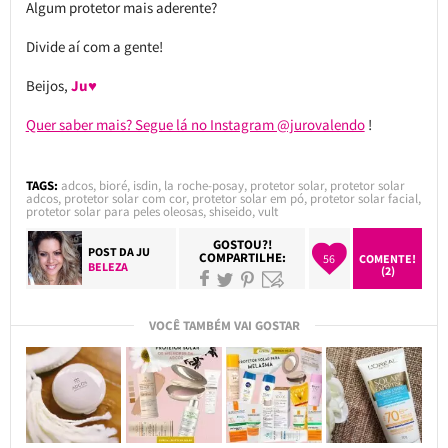
Algum protetor mais aderente?
Divide aí com a gente!
Beijos,
Ju♥
Quer saber mais? Segue lá no Instagram @jurovalendo
!
TAGS:
adcos
,
bioré
,
isdin
,
la roche-posay
,
protetor solar
,
protetor solar
adcos
,
protetor solar com cor
,
protetor solar em pó
,
protetor solar facial
,
protetor solar para peles oleosas
,
shiseido
,
vult
GOSTOU?!
POST DA
JU
COMPARTILHE:
56
COMENTE!
BELEZA
(2)
VOCÊ TAMBÉM VAI GOSTAR