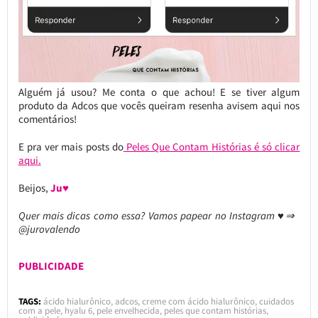
Alguém já usou? Me conta o que achou! E se tiver algum
produto da Adcos que vocês queiram resenha avisem aqui nos
comentários!
E pra ver mais posts do
Peles Que Contam Histórias é só clicar
aqui.
Beijos,
Ju♥
Quer mais dicas como essa? Vamos papear no Instagram ♥⇒
@jurovalendo
PUBLICIDADE
TAGS:
ácido hialurônico
,
adcos
,
creme com ácido hialurônico
,
cuidados
com a pele
,
hyalu 6
,
pele envelhecida
,
peles que contam histórias
,