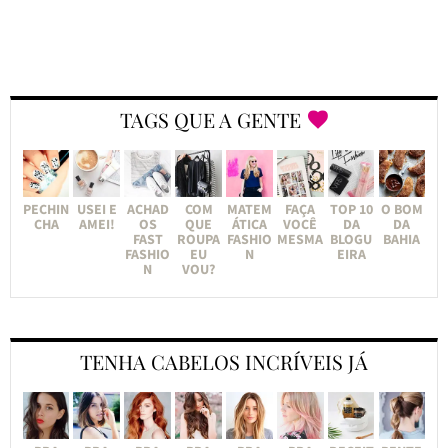
TAGS QUE A GENTE
PECHIN
USEI E
ACHAD
COM
MATEM
FAÇA
TOP 10
O BOM
CHA
AMEI!
OS
QUE
ÁTICA
VOCÊ
DA
DA
FAST
ROUPA
FASHIO
MESMA
BLOGU
BAHIA
FASHIO
EU
N
EIRA
N
VOU?
TENHA CABELOS INCRÍVEIS JÁ