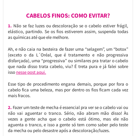
CABELOS FINOS: COMO EVITAR?
1.
Não se faz luzes ou descoloração se o cabelo estiver frágil,
elástico, partindo. Se os fios estiverem assim, suspenda todas
as químicas até que ele melhore.
Ah, e não caia na besteira de fazer uma “selagem”, um “botox”
(exceto o da L´Oréal, que é tratamento e não progressiva
disfarçada), uma “progressiva” ou similares pra tratar o cabelo
que nada disso trata cabelo, viu? É treta pura e já falei sobre
isso
nesse post aqui.
Esse tipo de procedimento engana demais, porque por fora o
cabelo fica uma beleza, mas por dentro os fios ficam cada vez
mais fracos.
2.
Fazer um teste de mecha é essencial pra ver se o cabelo vai ou
não vai aguentar o tranco. Sério, não abram mão disso! Às
vezes a gente acha que o cabelo está ótimo, mas ele não
aguenta o tranco, e isso a gente só tem como saber pelo teste
da mecha ou pelo desastre após a descoloração/luzes.