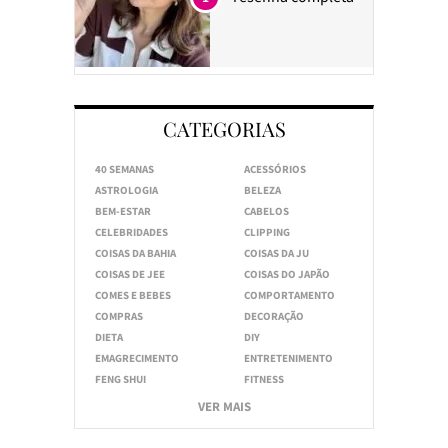
CATEGORIAS
40 SEMANAS
ACESSÓRIOS
ASTROLOGIA
BELEZA
BEM-ESTAR
CABELOS
CELEBRIDADES
CLIPPING
COISAS DA BAHIA
COISAS DA JU
COISAS DE JEE
COISAS DO JAPÃO
COMES E BEBES
COMPORTAMENTO
COMPRAS
DECORAÇÃO
DIETA
DIY
EMAGRECIMENTO
ENTRETENIMENTO
FENG SHUI
FITNESS
VER MAIS