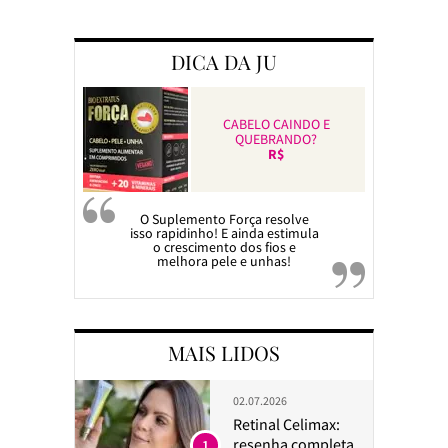
Preparando a c
DICA DA JU
CABELO CAINDO E
QUEBRANDO?
R$
O Suplemento Força resolve
isso rapidinho! E ainda estimula
o crescimento dos fios e
melhora pele e unhas!
MAIS LIDOS
02.07.2026
Retinal Celimax:
resenha completa
1