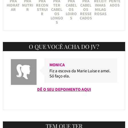
PRA
PRA
PRA
PRA
PRA
PRA
RECEIT
PENTE
HIDRAT
NUTRI
RECON
TER
CABEL
CABEL
INHAS
ADOS
AR
R
STRUI
CABEL
OS
OS
MILAG
R
OS
LOIRO
RESSE
ROSAS
LONGO
S
CADOS
S
O QUE VOCÊ ACHA DO JV?
MONICA
Fiz a escova da Marie Luise e amei.
Só faço ela.
DÊ O SEU DEPOIMENTO AQUI
TEM QUE TER