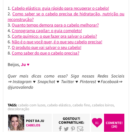
Cabelo elástico: guia rápido para recuperar o cabelo!
Como saber se o cabelo precisa de hidratação, nutrição ou
reconstrução?
Quanto tempo demora para o cabelo melhorar?
Cronograma capilar: o guia completo!
Corte químico: o que fazer pra salvar o cabelo?
Não é o que você quer, é o que seu cabelo precisa!
O produto que vai salvar o seu cabelo!
Como saber do que o cabelo precisa?
Beijos,
Ju ♥
Quer mais dicas como essa?
Siga nossas Redes Sociais
⇒ Instagram ♥ Snapchat ♥ Twitter ♥ Pinterest ♥Facebook⇒
@jurovalendo
TAGS:
cabelo com luzes
,
cabelo elástico
,
cabelo fino
,
cabelos loiros
,
descoloração
GOSTOU?!
POST DA
JU
COMPARTILHE:
81
COMENTE!
CABELOS
(26)