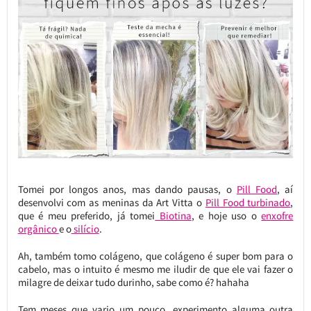
Tomei por longos anos, mas dando pausas, o
Pill Food
, aí
desenvolvi com as meninas da Art Vitta o
Pill Food turbinado
,
que é meu preferido, já tomei
Biotina
, e hoje uso o
enxofre
orgânico
e o
silício
.
Ah, também tomo colágeno, que colágeno é super bom para o
cabelo, mas o intuito é mesmo me iludir de que ele vai fazer o
milagre de deixar tudo durinho, sabe como é? hahaha
Tem meses que vario um pouco, experimento alguma outra