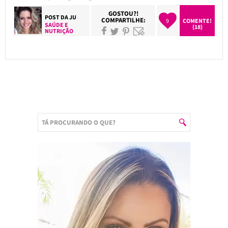
GOSTOU?!
POST DA
JU
COMPARTILHE:
9
COMENTE!
SAÚDE E
(18)
NUTRIÇÃO