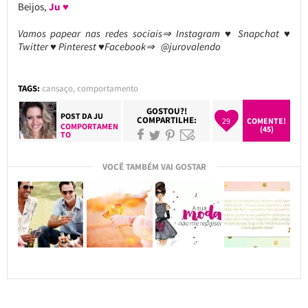
Beijos,
Ju ♥
Vamos papear nas redes sociais⇒ Instagram ♥ Snapchat ♥
Twitter ♥ Pinterest ♥Facebook⇒ @jurovalendo
TAGS:
cansaço
,
comportamento
GOSTOU?!
POST DA
JU
COMPARTILHE:
29
COMENTE!
COMPORTAMEN
(45)
TO
VOCÊ TAMBÉM VAI GOSTAR