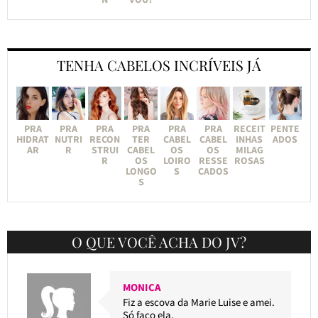
TENHA CABELOS INCRÍVEIS JÁ
PRA
PRA
PRA
PRA
PRA
PRA
RECEIT
PENTE
HIDRAT
NUTRI
RECON
TER
CABEL
CABEL
INHAS
ADOS
AR
R
STRUI
CABEL
OS
OS
MILAG
R
OS
LOIRO
RESSE
ROSAS
LONGO
S
CADOS
S
O QUE VOCÊ ACHA DO JV?
MONICA
Fiz a escova da Marie Luise e amei.
Só faço ela.