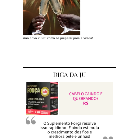
Ano novo 2023: como se preparar para a virada!
Preparando a c
DICA DA JU
CABELO CAINDO E
QUEBRANDO?
R$
O Suplemento Força resolve
isso rapidinho! E ainda estimula
o crescimento dos fios e
melhora pele e unhas!