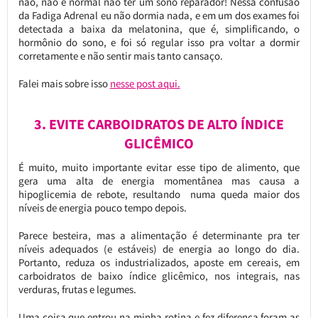
não, não é normal não ter um sono reparador! Nessa confusão
da Fadiga Adrenal eu não dormia nada, e em um dos exames foi
detectada a baixa da melatonina, que é, simplificando, o
hormônio do sono, e foi só regular isso pra voltar a dormir
corretamente e não sentir mais tanto cansaço.
Falei mais sobre isso
nesse post aqui.
3. EVITE CARBOIDRATOS DE ALTO ÍNDICE
GLICÊMICO
É muito, muito importante evitar esse tipo de alimento, que
gera uma alta de energia momentânea mas causa a
hipoglicemia de rebote, resultando numa queda maior dos
níveis de energia pouco tempo depois.
Parece besteira, mas a alimentação é determinante pra ter
níveis adequados (e estáveis) de energia ao longo do dia.
Portanto, reduza os industrializados, aposte em cereais, em
carboidratos de baixo índice glicêmico, nos integrais, nas
verduras, frutas e legumes.
Uma coisa que entrou na minha rotina e fez diferença foram as