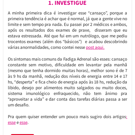
1. INVESTIGUE
A minha primeira dica é investigar esse “cansaço”, porque a
primeira tendência é achar que é normal, já que a gente vive no
limite e sem tempo pra nada. Eu passei por 2 médicos e ambos,
após os resultados dos exames de praxe, disseram que eu
estava estressada. Até que fui em um nutrólogo, que me pediu
trocentos exames (além dos “básicos”) e acabou descobrindo
várias anormalidades, como contei nesse
post aqui.
Os sintomas mais comuns da Fadiga Adrenal são esses: cansaço
constante sem motivo, dificuldade em levantar pela manhã
(mesmo que tenha dormido muitas horas), melhor sono é de 7
às 9 hs da manhã, redução dos níveis de energia entre 14 e 17
hs, “desperta” e fica cheio de energia após às 18 hs, redução da
libido, desejo por alimentos muito salgados ou muito doces,
sistema imunológico enfraquecido, não tem ânimo pra
“aproveitar a vida” e dar conta das tarefas diárias passa a ser
um desafio.
Pra quem quiser entender um pouco mais sugiro dois artigos
:
esse
e
esse
.