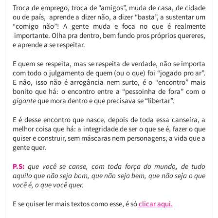
Troca de emprego, troca de “amigos”, muda de casa, de cidade
ou de país, aprende a dizer não, a dizer “basta”, a sustentar um
“comigo não”! A gente muda e foca no que é realmente
importante. Olha pra dentro, bem fundo pros próprios quereres,
e aprende a se respeitar.
E quem se respeita, mas se respeita de verdade, não se importa
com todo o julgamento de quem (ou o que) foi “jogado pro ar”.
E não, isso não é arrogância nem surto, é o “encontro” mais
bonito que há: o encontro entre a “pessoinha de fora” com o
gigante
que mora dentro e que precisava se “libertar”.
E é desse encontro que nasce, depois de toda essa canseira, a
melhor coisa que há: a integridade de ser o que se é, fazer o que
quiser e construir, sem máscaras nem personagens, a vida que a
gente quer.
P.S:
que você se canse, com toda força do mundo, de tudo
aquilo que não seja bom, que não seja bem, que não seja o que
você é, o que você quer.
E se quiser ler mais textos como esse, é só
clicar aqui.