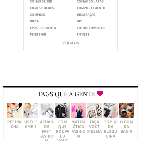
COISAS DE JEE
COISAS DO JAPÃO
COMES E BEBES
COMPORTAMENTO
COMPRAS
DECORAÇÃO
DIETA
DIY
EMAGRECIMENTO
ENTRETENIMENTO
FENG SHUI
FITNESS
VER MAIS
TAGS QUE A GENTE
PECHIN
USEI E
ACHAD
COM
MATEM
FAÇA
TOP 10
O BOM
CHA
AMEI!
OS
QUE
ÁTICA
VOCÊ
DA
DA
FAST
ROUPA
FASHIO
MESMA
BLOGU
BAHIA
FASHIO
EU
N
EIRA
N
VOU?