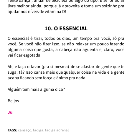
Tente dançar, andar de bicicleta ou algo do tipo. E se for ao ar
livre melhor ainda, porque já aproveita e toma um solzinho pra
ajudar nos níveis de vitamina D!
10. O ESSENCIAL
O essencial é tirar, todos os dias, um tempo pra você, só pra
você. Se você não fizer isso, se não relaxar um pouco fazendo
alguma coisa que gosta, a cabeça não aguenta e, claro, você
vai ficar esgotada.
Ah, e faça o favor (pra si mesma) de se afastar de gente que te
suga, tá? Isso cansa mais que qualquer coisa na vida e a gente
acaba ficando sem força e ânimo pra nada!
Alguém tem mais alguma dica?
Beijos
Ju
TAGS:
cansaço
,
fadiga
,
fadiga adrenal