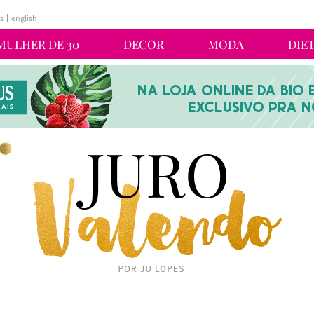
s
english
MULHER DE 30
DECOR
MODA
DIE