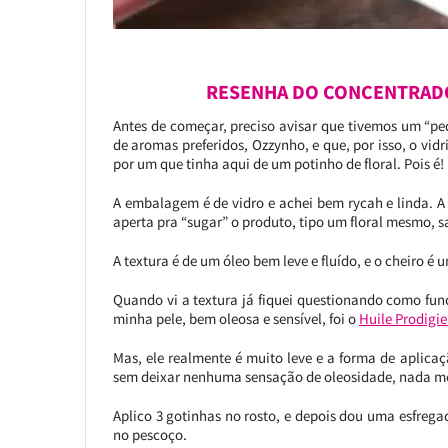
RESENHA DO CONCENTRADO
Antes de começar, preciso avisar que tivemos um “p
de aromas preferidos, Ozzynho, e que, por isso, o vid
por um que tinha aqui de um potinho de floral. Pois é! 
A embalagem é de vidro e achei bem rycah e linda. 
aperta pra “sugar” o produto, tipo um floral mesmo, s
A textura é de um óleo bem leve e fluído, e o cheiro é
Quando vi a textura já fiquei questionando como fun
minha pele, bem oleosa e sensível, foi o
Huile Prodigie
Mas, ele realmente é muito leve e a forma de aplica
sem deixar nenhuma sensação de oleosidade, nada m
Aplico 3 gotinhas no rosto, e depois dou uma esfreg
no pescoço.