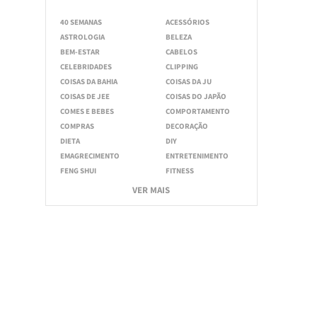
40 SEMANAS
ACESSÓRIOS
ASTROLOGIA
BELEZA
BEM-ESTAR
CABELOS
CELEBRIDADES
CLIPPING
COISAS DA BAHIA
COISAS DA JU
COISAS DE JEE
COISAS DO JAPÃO
COMES E BEBES
COMPORTAMENTO
COMPRAS
DECORAÇÃO
DIETA
DIY
EMAGRECIMENTO
ENTRETENIMENTO
FENG SHUI
FITNESS
VER MAIS