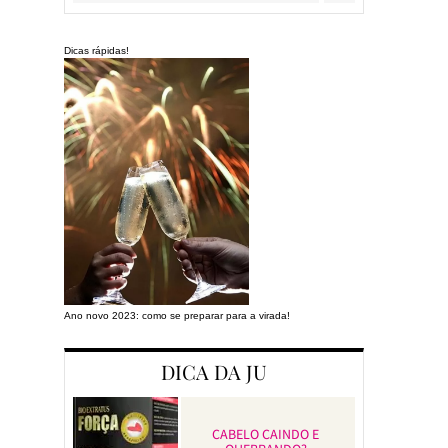
Dicas rápidas!
Ano novo 2023: como se preparar para a virada!
Preparando a cas
DICA DA JU
CABELO CAINDO E