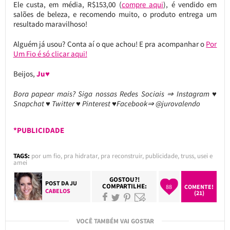
Ele custa, em média, R$153,00 (
compre aqui
), é vendido em
salões de beleza, e recomendo muito, o produto entrega um
resultado maravilhoso!
Alguém já usou? Conta aí o que achou! E pra acompanhar o
Por
Um Fio é só clicar aqui!
Beijos,
Ju♥
Bora papear mais? Siga nossas Redes Sociais ⇒ Instagram ♥
Snapchat ♥ Twitter ♥ Pinterest ♥Facebook⇒ @jurovalendo
*PUBLICIDADE
TAGS:
por um fio
,
pra hidratar
,
pra reconstruir
,
publicidade
,
truss
,
usei e
amei
GOSTOU?!
POST DA
JU
COMPARTILHE:
88
COMENTE!
CABELOS
(21)
VOCÊ TAMBÉM VAI GOSTAR