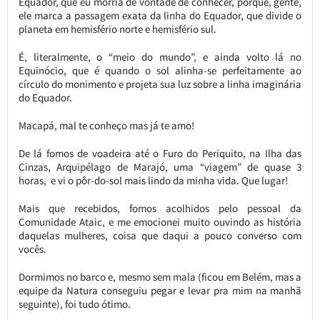
Equador, que eu morria de vontade de conhecer, porque, gente,
ele marca a passagem exata da linha do Equador, que divide o
planeta em hemisfério norte e hemisfério sul.
É, literalmente, o “meio do mundo”, e ainda volto lá no
Equinócio, que é quando o sol alinha-se perfeitamente ao
círculo do monimento e projeta sua luz sobre a linha imaginária
do Equador.
Macapá, mal te conheço mas já te amo!
De lá fomos de voadeira até o Furo do Periquito, na Ilha das
Cinzas, Arquipélago de Marajó, uma “viagem” de quase 3
horas, e vi o pôr-do-sol mais lindo da minha vida. Que lugar!
Mais que recebidos, fomos acolhidos pelo pessoal da
Comunidade Ataic, e me emocionei muito ouvindo as história
daquelas mulheres, coisa que daqui a pouco converso com
vocês.
Dormimos no barco e, mesmo sem mala (ficou em Belém, mas a
equipe da Natura conseguiu pegar e levar pra mim na manhã
seguinte), foi tudo ótimo.