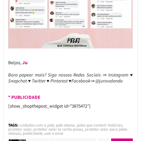
Beijos,
Ju
Bora papear mais? Siga nossas Redes Sociais ⇒ Instagram ♥
Snapchat ♥ Twitter ♥ Pinterest ♥Facebook⇒ @jurovalendo
* PUBLICIDADE
[show_shopthepost_widget id=”3875472″]
TAGS:
cuidados com a pele
,
pele oleosa
,
peles que contam histórias
,
protetor solar
,
protetor solar la roche-posay
,
protetor solar para peles
oleosas
,
publicidade
,
usei e amei