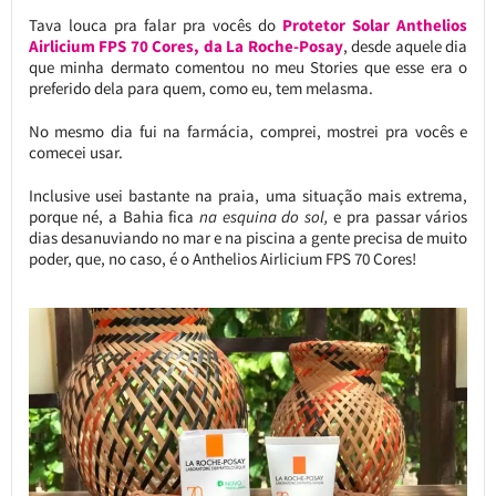
Tava louca pra falar pra vocês do
Protetor Solar Anthelios
Airlicium FPS 70 Cores, da La Roche-Posay
, desde aquele dia
que minha dermato comentou no meu Stories que esse era o
preferido dela para quem, como eu, tem melasma.
No mesmo dia fui na farmácia, comprei, mostrei pra vocês e
comecei usar.
Inclusive usei bastante na praia, uma situação mais extrema,
porque né, a Bahia fica
na esquina do sol,
e pra passar vários
dias desanuviando no mar e na piscina a gente precisa de muito
poder, que, no caso, é o Anthelios Airlicium FPS 70 Cores!