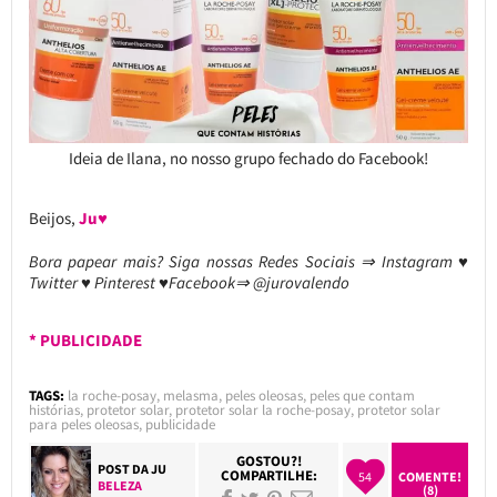
Ideia de Ilana, no nosso grupo fechado do Facebook!
Beijos,
Ju♥
Bora papear mais? Siga nossas Redes Sociais ⇒ Instagram ♥
Twitter ♥ Pinterest ♥Facebook⇒ @jurovalendo
* PUBLICIDADE
TAGS:
la roche-posay
,
melasma
,
peles oleosas
,
peles que contam
histórias
,
protetor solar
,
protetor solar la roche-posay
,
protetor solar
para peles oleosas
,
publicidade
GOSTOU?!
POST DA
JU
COMPARTILHE:
54
COMENTE!
BELEZA
(8)