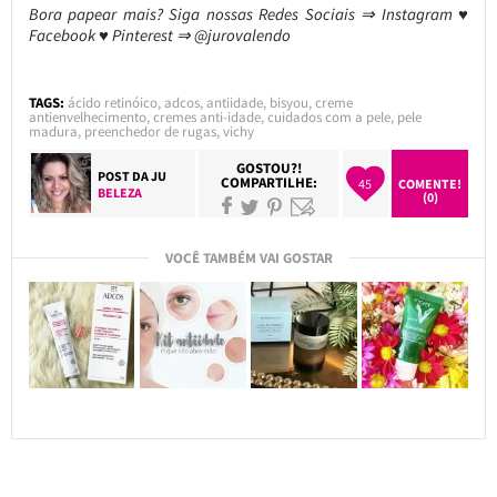
Bora papear mais? Siga nossas Redes Sociais ⇒ Instagram ♥
Facebook ♥ Pinterest ⇒ @jurovalendo
TAGS:
ácido retinóico
,
adcos
,
antiidade
,
bisyou
,
creme
antienvelhecimento
,
cremes anti-idade
,
cuidados com a pele
,
pele
madura
,
preenchedor de rugas
,
vichy
GOSTOU?!
POST DA
JU
COMPARTILHE:
45
COMENTE!
BELEZA
(0)
VOCÊ TAMBÉM VAI GOSTAR