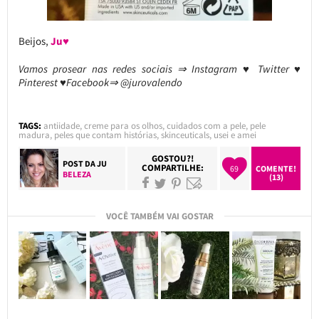
Beijos,
Ju♥
Vamos prosear nas redes sociais ⇒ Instagram ♥ Twitter ♥
Pinterest ♥Facebook⇒ @jurovalendo
TAGS:
antiidade
,
creme para os olhos
,
cuidados com a pele
,
pele
madura
,
peles que contam histórias
,
skinceuticals
,
usei e amei
GOSTOU?!
POST DA
JU
COMPARTILHE:
69
COMENTE!
BELEZA
(13)
VOCÊ TAMBÉM VAI GOSTAR