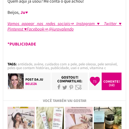
Quem aqui já usou? Me conta o que achou!
Beijos,
Ju♥
Vamos papear nas redes sociais⇒ Instagram ♥ Twitter ♥
Pinterest ♥Facebook⇒ @jurovalendo
*PUBLICIDADE
TAGS:
antiidade
,
avène
,
cuidados com a pele
,
pele oleosa
,
pele sensível
,
peles que contam histórias
,
publicidade
,
usei e amei
,
vitamina c
GOSTOU?!
POST DA
JU
COMPARTILHE:
73
COMENTE!
BELEZA
(12)
VOCÊ TAMBÉM VAI GOSTAR