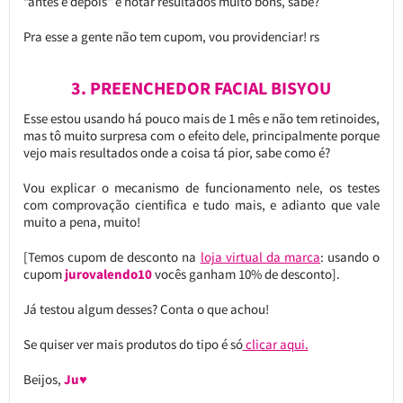
“antes e depois” e notar resultados muito bons, sabe?
Pra esse a gente não tem cupom, vou providenciar! rs
3. PREENCHEDOR FACIAL BISYOU
Esse estou usando há pouco mais de 1 mês e não tem retinoides,
mas tô muito surpresa com o efeito dele, principalmente porque
vejo mais resultados onde a coisa tá pior, sabe como é?
Vou explicar o mecanismo de funcionamento nele, os testes
com comprovação cientifica e tudo mais, e adianto que vale
muito a pena, muito!
[Temos cupom de desconto na
loja virtual da marca
: usando o
cupom
jurovalendo10
vocês ganham 10% de desconto].
Já testou algum desses? Conta o que achou!
Se quiser ver mais produtos do tipo é só
clicar aqui.
Beijos,
Ju♥