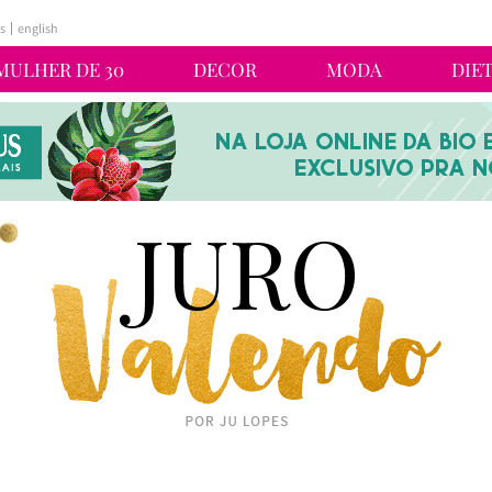
s
english
MULHER DE 30
DECOR
MODA
DIE