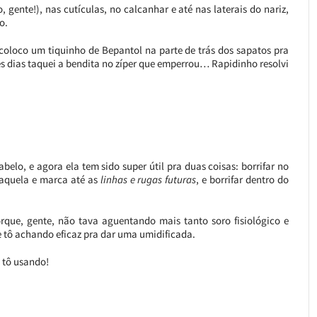
 gente!), nas cutículas, no calcanhar e até nas laterais do nariz,
o.
coloco um tiquinho de Bepantol na parte de trás dos sapatos pra
es dias taquei a bendita no zíper que emperrou… Rapidinho resolvi
elo, e agora ela tem sido super útil pra duas coisas: borrifar no
aquela e marca até as
linhas e rugas futuras
, e borrifar dentro do
orque, gente, não tava aguentando mais tanto soro fisiológico e
e tô achando eficaz pra dar uma umidificada.
 tô usando!