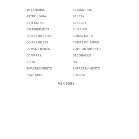
40 SEMANAS
ACESSÓRIOS
ASTROLOGIA
BELEZA
BEM-ESTAR
CABELOS
CELEBRIDADES
CLIPPING
COISAS DA BAHIA
COISAS DA JU
COISAS DE JEE
COISAS DO JAPÃO
COMES E BEBES
COMPORTAMENTO
COMPRAS
DECORAÇÃO
DIETA
DIY
EMAGRECIMENTO
ENTRETENIMENTO
FENG SHUI
FITNESS
VER MAIS