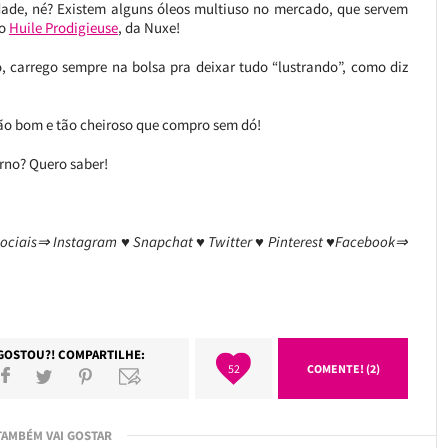
dade, né? Existem alguns óleos multiuso no mercado, que servem
 o
Huile Prodigieuse
, da Nuxe!
 carrego sempre na bolsa pra deixar tudo “lustrando”, como diz
 tão bom e tão cheiroso que compro sem dó!
erno? Quero saber!
sociais⇒ Instagram ♥ Snapchat ♥ Twitter ♥ Pinterest ♥Facebook⇒
GOSTOU?! COMPARTILHE:
52
COMENTE! (2)
TAMBÉM VAI GOSTAR