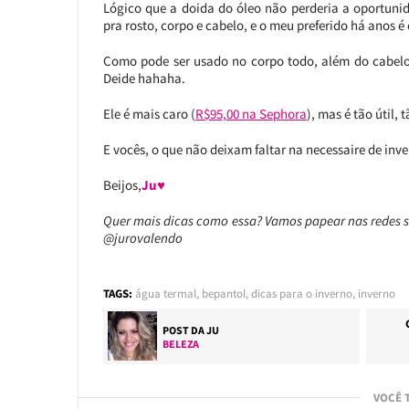
Lógico que a doida do óleo não perderia a oportuni
pra rosto, corpo e cabelo, e o meu preferido há anos é
Como pode ser usado no corpo todo, além do cabelo,
Deide hahaha.
Ele é mais caro (
R$95,00 na Sephora
), mas é tão útil,
E vocês, o que não deixam faltar na necessaire de inv
Beijos,
Ju♥
Quer mais dicas como essa? Vamos papear nas redes 
@jurovalendo
TAGS:
água termal
,
bepantol
,
dicas para o inverno
,
inverno
POST DA
JU
BELEZA
VOCÊ 