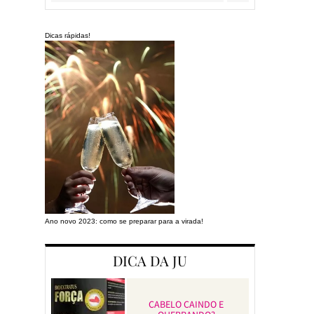
Dicas rápidas!
Ano novo 2023: como se preparar para a virada!
Preparando a cas
DICA DA JU
CABELO CAINDO E